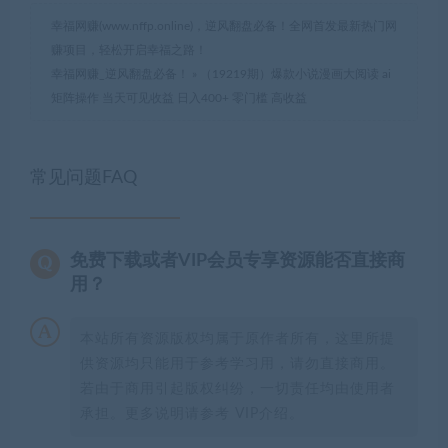
幸福网赚(www.nffp.online)，逆风翻盘必备！全网首发最新热门网
赚项目，轻松开启幸福之路！
幸福网赚_逆风翻盘必备！
»
（19219期）爆款小说漫画大阅读 ai
矩阵操作 当天可见收益 日入400+ 零门槛 高收益
常见问题FAQ
免费下载或者VIP会员专享资源能否直接商
用？
本站所有资源版权均属于原作者所有，这里所提
供资源均只能用于参考学习用，请勿直接商用。
若由于商用引起版权纠纷，一切责任均由使用者
承担。更多说明请参考 VIP介绍。