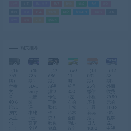
教程
文案
无人直播
无脑
流量
游戏
滤镜
爆款
电商
直播
矩阵
短视频
网赚
蓝海项目
视频号
课程
赚钱
运营
闲鱼
零基础
相关推荐
（18
（18
（19
（60
（14
（42
769
286
686
11
032
33
期）
期）
期）
期）
期）
期）
付费
SD-C
AI视
单号
25年
外面
文
omfy
频制
300
微信
收费
章：
UI进
作便
+左
小程
2980
40岁
阶
宜到
右的
序推
元的
给30
课：
取代
非梵
广最
TikTo
岁的
本地
传
艺术
新玩
k影
人生
+云
统！
全自
法，
视解
忠
部署
教你
动协
日入
说、
告：
全拆
做真
议全
1000
中视