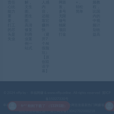
责任
解，
人感
网首
+，
频教
心比
文生
内
发，
轻松
程，
能力
图、
容，
多号
简单
比国
重
图生
还能
无限
内的
要，
图、
靠它
做号
中视
打工
高清
赚外
独家
频计
的尽
修复
快
项目
划收
头是
到商
（避
打金
益高
失业
业案
开7
例一
个AI
站式
假脸
坑）
【原
创双
语字
幕】
© 2024 nffp by -
幸福网赚
& www.nffp.online . All rights reserved
冀ICP
备15027330号
幸福网赚(www.nffp.online)，逆风翻盘必备！全网首发最新热门网赚项目，
fr** 刚刚下载了 （13393期）
轻松开启幸福之路！
冀公网安备13042702000218