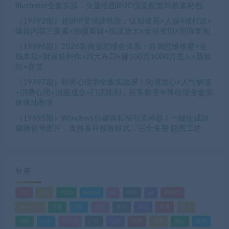
Illustrator全套实操，矢量绘图IP3D渲染配套助教素材包
（19692期）超级IP变现训练营：认知破局×人设4维打造×
爆款内容三要素×拍摄剪辑×投流放大×全域变现×矩阵复制
（19696期）2026新商业思维全体系：自测思维维度×金
钱本质×财富轮到你×四大布局×赚100万1000万选人×股权
坑×赛道
（19697期）销售心理学全集实战课｜沟通攻心+人性解读
+消费心理+说服成交+门店陈列，拓客裂变年终收现全套实
体落地教学
（19695期）Windows自媒体私域引流神器！一键生成隐
藏微信号图片，支持多种模板样式，完全免费 隐图工坊
标签
520
618
2025
Adobe
AI
PDF
ps
PS插件
Windows
下载
优化
剪辑
原创
变现
头条
实战
实操
小白
小红书
广告
引流
快手
抖音
搬运
摄影