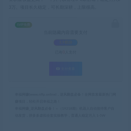
3万。项目长久稳定，可长期深耕，上限很高。
SVIP免费
当前隐藏内容需要支付
3.9积分
已有
0
人支付
支付查看
幸福网赚(www.nffp.online)，逆风翻盘必备！全网首发最新热门网
赚项目，轻松开启幸福之路！
幸福网赚_逆风翻盘必备！
»
（19218期）机器人自动接待客户自
动发货，拼多多虚拟全套实操教学，普通人稳定月入 1-5W