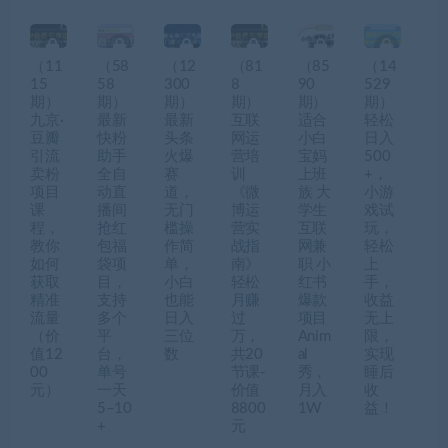
（11
（58
（12
（81
（85
（14
15
58
300
8
90
529
期）
期）
期）
期）
期）
期）
九京·
最新
最新
互联
适合
轻松
豆瓣
快粉
头条
网运
小白
日入
引流
助手
火爆
营培
宝妈
500
卖粉
全自
赛
训
上班
+，
项目
动直
道，
《微
族 大
小游
课
播间
无门
博运
学生
戏试
程，
抢红
槛操
营实
互联
玩，
教你
包福
作简
战指
网兼
轻松
如何
袋项
单，
南》
职 小
上
获取
目，
小白
轻松
红书
手，
精准
支持
也能
月赚
爆款
收益
流量
多个
日入
过
项目
无上
（价
平
三位
万，
Anim
限，
值12
台，
数
共20
al
实现
00
单号
节课-
秀，
睡后
元）
一天
价值
月入
收
5–10
8800
1W
益！
+
元