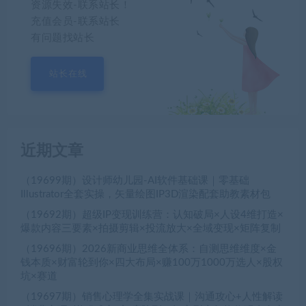
资源失效-联系站长！
充值会员-联系站长
有问题找站长
站长在线
近期文章
（19699期）设计师幼儿园-AI软件基础课｜零基础
Illustrator全套实操，矢量绘图IP3D渲染配套助教素材包
（19692期）超级IP变现训练营：认知破局×人设4维打造×
爆款内容三要素×拍摄剪辑×投流放大×全域变现×矩阵复制
（19696期）2026新商业思维全体系：自测思维维度×金
钱本质×财富轮到你×四大布局×赚100万1000万选人×股权
坑×赛道
（19697期）销售心理学全集实战课｜沟通攻心+人性解读