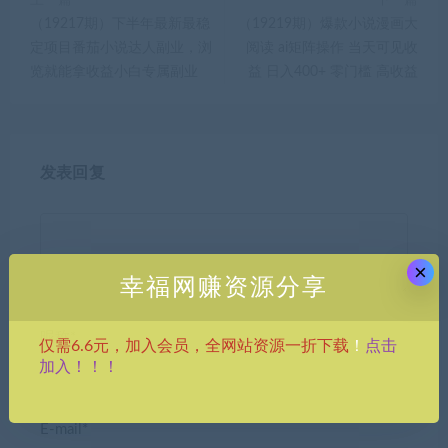
（19217期）下半年最新最稳
（19219期）爆款小说漫画大
定项目番茄小说达人副业，浏
阅读 ai矩阵操作 当天可见收
览就能拿收益小白专属副业
益 日入400+ 零门槛 高收益
发表回复
×
幸福网赚资源分享
昵称*
点击
仅需6.6元，加入会员，全网站资源一折下载
！
加入！！！
E-mail*