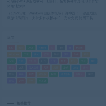
+消费心理+说服成交+门店陈列，拓客裂变年终收现全套实
体落地教学
（19695期）Windows自媒体私域引流神器！一键生成隐
藏微信号图片，支持多种模板样式，完全免费 隐图工坊
标签
520
618
2025
Adobe
AI
PDF
ps
PS插件
Windows
下载
优化
剪辑
原创
变现
头条
实战
实操
小白
小红书
广告
引流
快手
抖音
搬运
摄影
教程
文案
无人直播
无脑
流量
游戏
滤镜
爆款
电商
直播
矩阵
短视频
网赚
蓝海项目
视频号
课程
赚钱
运营
闲鱼
零基础
相关推荐