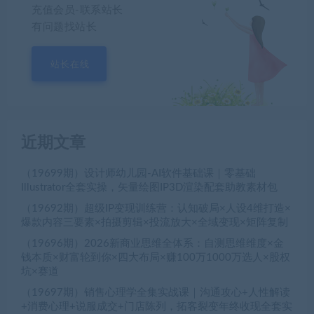
充值会员-联系站长
有问题找站长
站长在线
近期文章
（19699期）设计师幼儿园-AI软件基础课｜零基础
Illustrator全套实操，矢量绘图IP3D渲染配套助教素材包
（19692期）超级IP变现训练营：认知破局×人设4维打造×
爆款内容三要素×拍摄剪辑×投流放大×全域变现×矩阵复制
（19696期）2026新商业思维全体系：自测思维维度×金
钱本质×财富轮到你×四大布局×赚100万1000万选人×股权
坑×赛道
（19697期）销售心理学全集实战课｜沟通攻心+人性解读
+消费心理+说服成交+门店陈列，拓客裂变年终收现全套实