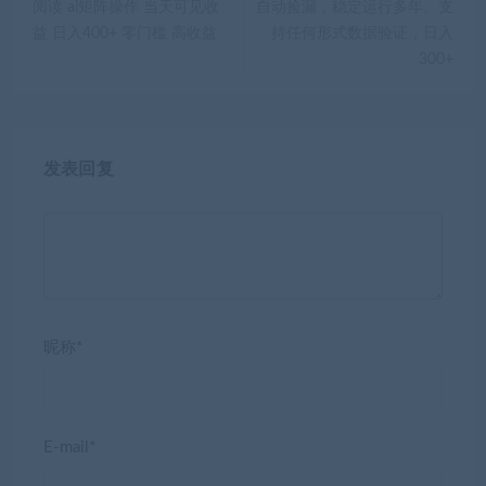
阅读 ai矩阵操作 当天可见收
自动捡漏，稳定运行多年。支
益 日入400+ 零门槛 高收益
持任何形式数据验证，日入
300+
发表回复
昵称*
E-mail*