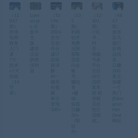
（12
Lumi
（10
（53
（12
（48
047
on pr
196
5
301
47
期）
o 全
期）
期）
期）
期）
跨境
套中
2024
利用
小红
发布
电商-
文
支付
软件
书，
亚马
财务
版，
宝创
免费
抖
逊打
入门
建筑
作分
无限
音，
折商
课：
渲染
成计
获取
视频
品信
7大
的绝
划实
迅雷
号多
息，
技术
佳利
操详
白金
平台
日赚
+5大
器
解，
账
全自
200
技能
AI一
号，
动引
美元
（14
键原
赚信
流获
创建
节
创视
誉
客系
一个
课）
频，
+赚
统 精
热门
单日
钱，
准截
的Am
变现
保底
流自
azon
300+
日赚
热引
Hot
50+
流精
Deal
（附
准…
网站
软
件）