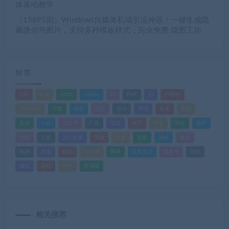
体落地教学
（19695期）Windows自媒体私域引流神器！一键生成隐
藏微信号图片，支持多种模板样式，完全免费 隐图工坊
标签
520
618
2025
Adobe
AI
PDF
ps
PS插件
Windows
下载
优化
剪辑
原创
变现
头条
实战
实操
小白
小红书
广告
引流
快手
抖音
搬运
摄影
教程
文案
无人直播
无脑
流量
游戏
滤镜
爆款
电商
直播
矩阵
短视频
网赚
蓝海项目
视频号
课程
赚钱
运营
闲鱼
零基础
相关推荐