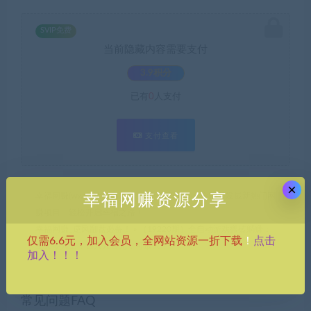
SVIP免费
当前隐藏内容需要支付
3.9积分
已有
0
人支付
支付查看
×
幸福网赚(www.nffp.online)，逆风翻盘必备！全网首发最新热门网
幸福网赚资源分享
赚项目，轻松开启幸福之路！
幸福网赚_逆风翻盘必备！
»
（19220期）全自动游戏搬砖躺赚：
点击
仅需6.6元，加入会员，全网站资源一折下载
！
全天零人工，日入几百元，可放大！
加入！！！
常见问题FAQ