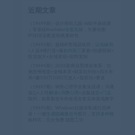
近期文章
（19699期）设计师幼儿园-AI软件基础课
｜零基础Illustrator全套实操，矢量绘图
IP3D渲染配套助教素材包
（19692期）超级IP变现训练营：认知破局
×人设4维打造×爆款内容三要素×拍摄剪辑×
投流放大×全域变现×矩阵复制
（19696期）2026新商业思维全体系：自
测思维维度×金钱本质×财富轮到你×四大布
局×赚100万1000万选人×股权坑×赛道
（19697期）销售心理学全集实战课｜沟通
攻心+人性解读+消费心理+说服成交+门店
陈列，拓客裂变年终收现全套实体落地教学
（19695期）Windows自媒体私域引流神
器！一键生成隐藏微信号图片，支持多种模
板样式，完全免费 隐图工坊