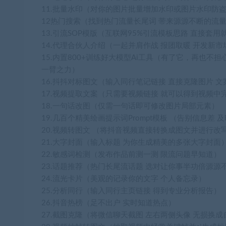
11.批量水印（对你的图片批量增加水印或图片水印防
12热门搜索（找到热门流量长尾词 带来源源不断的流
13.引流SOP模版（互联网95%引流模板思路 直接套用
14.代理合伙人介绍（一起并肩作战 报团取暖 开发新市
15.内置800+训练好大模型Ai工具（有了它，再也不担
一臂之力）
16.抖抖对标图文（输入同行笔记链接 直接克隆图片 文
17.视频提取文案（只需要视频链接 就可以得到视频
18.一句话改图（仅需一句话即可修改图片局部元素）
19.几百个精美绘画提示词Prompt模板 （告别信息差
20.视频转图文 （将抖音视频直接转换成图文并进行改
21.大字封面（输入标题 为你生成精美的多张大字封面
22.敏感词检测（发布作品前测一测 限流问题早知道）
23.话题推荐（热门长尾流话题 选对让你事半功倍源源
24.流光卡片（美观的记录你的文字 个人备忘录）
25.分析同行（输入同行主页链接 得到专业分析报告）
26.抖音热榜（足不出户 实时知道热点）
27.截图克隆（将微信聊天截图 左右两侧头像 无损换