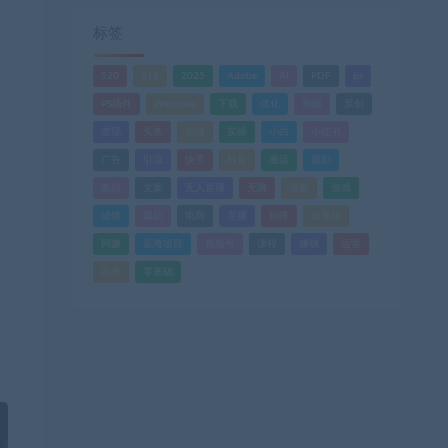
标签
520
618
2025
Adobe
AI
PDF
ps
PS插件
Windows
下载
优化
剪辑
原创
变现
头条
实战
实操
小白
小红书
广告
引流
快手
抖音
搬运
摄影
教程
文案
无人直播
无脑
流量
游戏
滤镜
爆款
电商
直播
矩阵
短视频
网赚
蓝海项目
视频号
课程
赚钱
运营
闲鱼
零基础