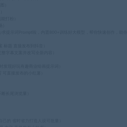
盗图）
量）
就能打粉）
场）
心求提示词Prompt啦，内置800+训练好大模型，帮你快速创作，助
案 标题 直接发布到抖音）
中完整字幕文案并改写全新内容）
 及时发现好玩有趣商业绘画提示词）
写 可直接发布的小红薯）
）
不断长尾浏览量）
成自己的 省时省力打造人设可批量）