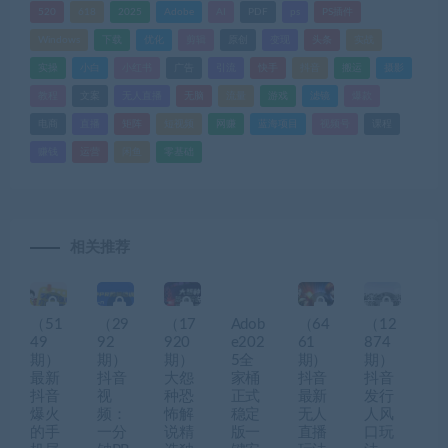
520
618
2025
Adobe
AI
PDF
ps
PS插件
Windows
下载
优化
剪辑
原创
变现
头条
实战
实操
小白
小红书
广告
引流
快手
抖音
搬运
摄影
教程
文案
无人直播
无脑
流量
游戏
滤镜
爆款
电商
直播
矩阵
短视频
网赚
蓝海项目
视频号
课程
赚钱
运营
闲鱼
零基础
相关推荐
（51
（29
（17
Adob
（64
（12
49
92
920
e202
61
874
期）
期）
期）
5全
期）
期）
最新
抖音
大怨
家桶
抖音
抖音
抖音
视
种恐
正式
最新
发行
爆火
频：
怖解
稳定
无人
人风
的手
一分
说精
版一
直播
口玩