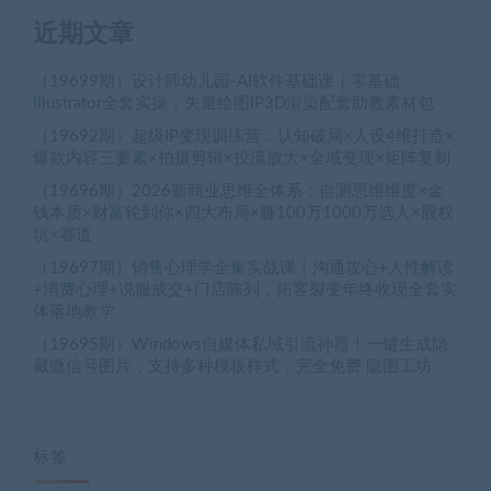
近期文章
（19699期）设计师幼儿园-AI软件基础课｜零基础
Illustrator全套实操，矢量绘图IP3D渲染配套助教素材包
（19692期）超级IP变现训练营：认知破局×人设4维打造×
爆款内容三要素×拍摄剪辑×投流放大×全域变现×矩阵复制
（19696期）2026新商业思维全体系：自测思维维度×金
钱本质×财富轮到你×四大布局×赚100万1000万选人×股权
坑×赛道
（19697期）销售心理学全集实战课｜沟通攻心+人性解读
+消费心理+说服成交+门店陈列，拓客裂变年终收现全套实
体落地教学
（19695期）Windows自媒体私域引流神器！一键生成隐
藏微信号图片，支持多种模板样式，完全免费 隐图工坊
标签