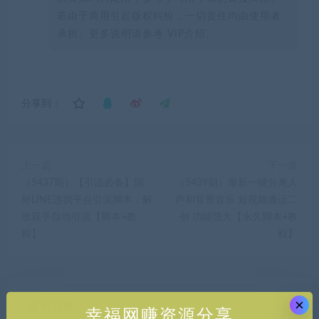
若由于商用引起版权纠纷，一切责任均由使用者
承担。更多说明请参考 VIP介绍。
分享到：
上一篇
下一篇
（5437期）【引流必备】国
（5439期）最新一键分离人
外LINE连我平台引流脚本，解
声和背景音乐 短视频搬运二
放双手自动引流【脚本+教
创 功能强大【永久脚本+教
程】
程】
×
发表回复
幸福网赚资源分享