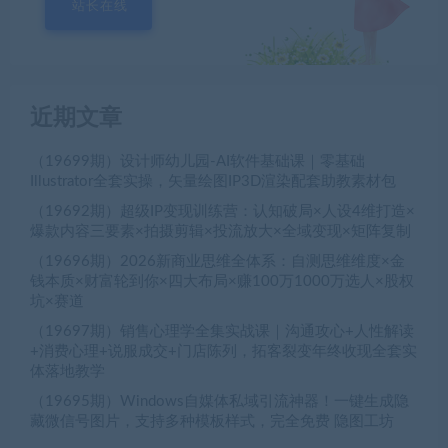
站长在线
近期文章
（19699期）设计师幼儿园-AI软件基础课｜零基础
Illustrator全套实操，矢量绘图IP3D渲染配套助教素材包
（19692期）超级IP变现训练营：认知破局×人设4维打造×
爆款内容三要素×拍摄剪辑×投流放大×全域变现×矩阵复制
（19696期）2026新商业思维全体系：自测思维维度×金
钱本质×财富轮到你×四大布局×赚100万1000万选人×股权
坑×赛道
（19697期）销售心理学全集实战课｜沟通攻心+人性解读
+消费心理+说服成交+门店陈列，拓客裂变年终收现全套实
体落地教学
（19695期）Windows自媒体私域引流神器！一键生成隐
藏微信号图片，支持多种模板样式，完全免费 隐图工坊