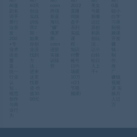
期）
期）
期）
期）
期）
期）
AI漫
60天
ozon
2022
美女
0基
剧名
创业
跨境
直播
号最
础小
词手
实战
新蓝
间操
新搬
白学
册行
训练
海玩
盘手
运过
习录
业首
营2
“赚”
系列
原创
制视
发：
期：
俄罗
实战
和原
频课
200
如果
斯，
课
创玩
开发
+专
你创
ozon
程：
法，
赚
业术
业没
进阶
知识
让小
钱：
语全
找到
实操
付费
白轻
制
覆
方
训练
账号
松日
作、
盖，
法，
营
日均
入上
推
统一
进来
场观
千+
广、
行业
这里
10万
赚钱
认
找赛
+(21
视频
知，
道-价
节视
课 实
规范
值30
频课)
操月
创作
00元
入过
与商
万
业行
为