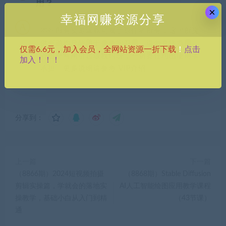
用？
×
幸福网赚资源分享
本站所有资源版权均属于原作者所有，这里所提
供资源均只能用于参考学习用，请勿直接商用。
点击
仅需6.6元，加入会员，全网站资源一折下载
！
若由于商用引起版权纠纷，一切责任均由使用者
加入！！！
承担。更多说明请参考 VIP介绍。
分享到：
上一篇
下一篇
（8866期）2024短视频拍摄
（8868期）Stable Diffusion
剪辑实操篇，学就会的落地实
AI人工智能绘图应用教学课程
操教学，基础小白从入门到精
（43节课）
通