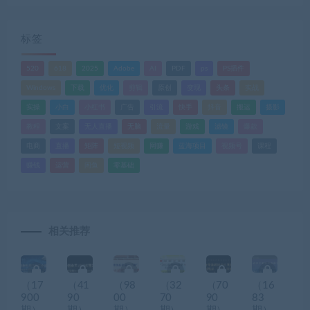
标签
520
618
2025
Adobe
AI
PDF
ps
PS插件
Windows
下载
优化
剪辑
原创
变现
头条
实战
实操
小白
小红书
广告
引流
快手
抖音
搬运
摄影
教程
文案
无人直播
无脑
流量
游戏
滤镜
爆款
电商
直播
矩阵
短视频
网赚
蓝海项目
视频号
课程
赚钱
运营
闲鱼
零基础
相关推荐
（17
（41
（98
（32
（70
（16
900
90
00
70
90
83