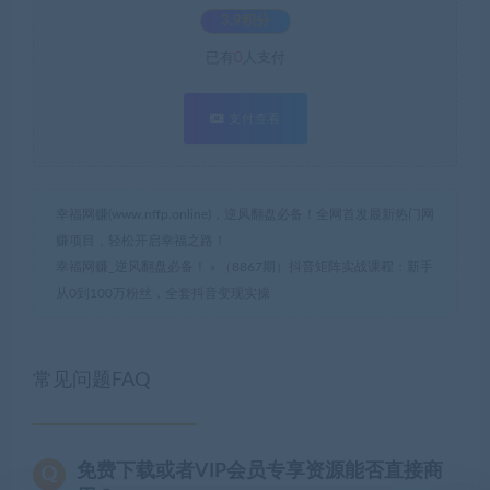
3.9积分
已有
0
人支付
支付查看
幸福网赚(www.nffp.online)，逆风翻盘必备！全网首发最新热门网
赚项目，轻松开启幸福之路！
幸福网赚_逆风翻盘必备！
»
（8867期）抖音矩阵实战课程：新手
从0到100万粉丝，全套抖音变现实操
常见问题FAQ
免费下载或者VIP会员专享资源能否直接商