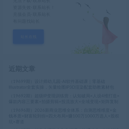
无法下载-联系站长
资源失效-联系站长！
充值会员-联系站长
有问题找站长
站长在线
近期文章
（19699期）设计师幼儿园-AI软件基础课｜零基础
Illustrator全套实操，矢量绘图IP3D渲染配套助教素材包
（19692期）超级IP变现训练营：认知破局×人设4维打造×
爆款内容三要素×拍摄剪辑×投流放大×全域变现×矩阵复制
（19696期）2026新商业思维全体系：自测思维维度×金
钱本质×财富轮到你×四大布局×赚100万1000万选人×股权
坑×赛道