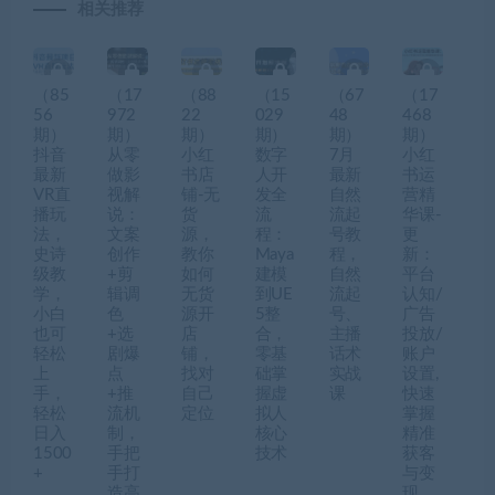
相关推荐
（85
（17
（88
（15
（67
（17
56
972
22
029
48
468
期）
期）
期）
期）
期）
期）
抖音
从零
小红
数字
7月
小红
最新
做影
书店
人开
最新
书运
VR直
视解
铺-无
发全
自然
营精
播玩
说：
货
流
流起
华课-
法，
文案
源，
程：
号教
更
史诗
创作
教你
Maya
程，
新：
级教
+剪
如何
建模
自然
平台
学，
辑调
无货
到UE
流起
认知/
小白
色
源开
5整
号、
广告
也可
+选
店
合，
主播
投放/
轻松
剧爆
铺，
零基
话术
账户
上
点
找对
础掌
实战
设置,
手，
+推
自己
握虚
课
快速
轻松
流机
定位
拟人
掌握
日入
制，
核心
精准
1500
手把
技术
获客
+
手打
与变
造高
现