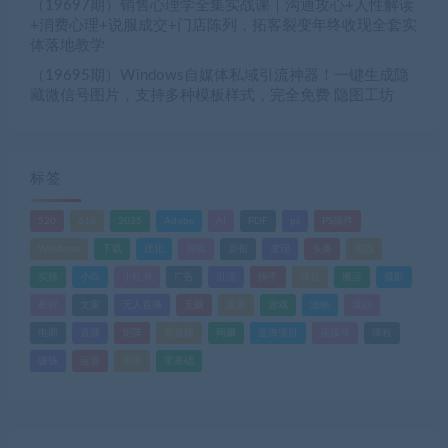
（19697期）销售心理学全集实战课｜沟通攻心+人性解读
+消费心理+说服成交+门店陈列，拓客裂变年终收现全套实
体落地教学
（19695期）Windows自媒体私域引流神器！一键生成隐
藏微信号图片，支持多种模板样式，完全免费 隐图工坊
标签
520
618
2025
Adobe
AI
PDF
ps
PS插件
Windows
下载
优化
剪辑
原创
变现
头条
实战
实操
小白
小红书
广告
引流
快手
抖音
搬运
摄影
教程
文案
无人直播
无脑
流量
游戏
滤镜
爆款
电商
直播
矩阵
短视频
网赚
蓝海项目
视频号
课程
赚钱
运营
闲鱼
零基础