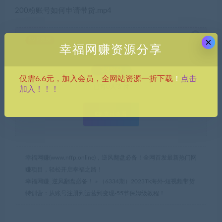
200粉账号如何申请带货.mp4
×
SVIP免费
幸福网赚资源分享
当前隐藏内容需要支付
3.9积分
点击
仅需6.6元，加入会员，全网站资源一折下载
！
已有
0
人支付
加入！！！
支付查看
幸福网赚(www.nffp.online)，逆风翻盘必备！全网首发最新热门网
赚项目，轻松开启幸福之路！
幸福网赚_逆风翻盘必备！
»
（6334期）2023Tk海外-短视频带货
特训营：从账号注册到运营到变现-55节保姆级教程！