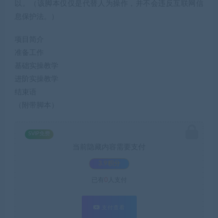
以。（该脚本仅仅是代替人为操作，并不会违反互联网信
息保护法。）
项目简介
准备工作
基础实操教学
进阶实操教学
结束语
（附带脚本）
SVIP免费
当前隐藏内容需要支付
3.9积分
已有
0
人支付
支付查看