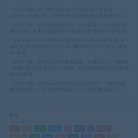
（19699期）设计师幼儿园-AI软件基础课｜零基础
Illustrator全套实操，矢量绘图IP3D渲染配套助教素材包
（19692期）超级IP变现训练营：认知破局×人设4维打造×
爆款内容三要素×拍摄剪辑×投流放大×全域变现×矩阵复制
（19696期）2026新商业思维全体系：自测思维维度×金
钱本质×财富轮到你×四大布局×赚100万1000万选人×股权
坑×赛道
（19697期）销售心理学全集实战课｜沟通攻心+人性解读
+消费心理+说服成交+门店陈列，拓客裂变年终收现全套实
体落地教学
（19695期）Windows自媒体私域引流神器！一键生成隐
藏微信号图片，支持多种模板样式，完全免费 隐图工坊
标签
520
618
2025
Adobe
AI
PDF
ps
PS插件
Windows
下载
优化
剪辑
原创
变现
头条
实战