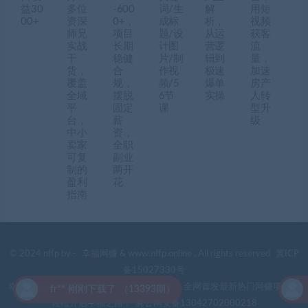
益30
多位
-600
词/生
解
用短
00+
资深
0+，
成标
析，
视频
师兄
项目
题/设
从运
获客
实战
长期
计图
营逻
流
干
稳健
片/制
辑到
量，
货，
合
作视
极速
加速
覆盖
规，
频/5
爆单
房产
全域
摆脱
6节
实操
人转
平
固定
课
型升
台，
薪
级
中小
资，
卖家
全职
可复
副业
制的
两开
盈利
花
指南
© 2024 nffp by -
幸福网赚
& www.nffp.online . All rights reserved
冀ICP
备15027330号
幸福网赚(www.nffp.online)，逆风翻盘必备！全网首发最新热门网赚项目，
fr** 刚刚下载了 （13393期）
轻松开启幸福之路！
冀公网安备13042702000218