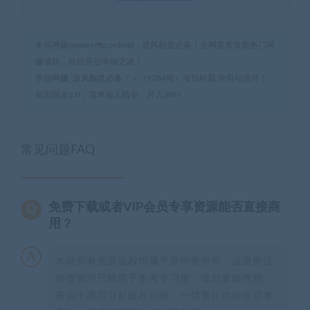
幸福网赚(www.nffp.online)，逆风翻盘必备！全网首发最新热门网
赚项目，轻松开启幸福之路！
幸福网赚_逆风翻盘必备！
»
（9784期）项目标题:全自动插件！
短剧掘金2.0，简单输入指令，月入3W+
常见问题FAQ
免费下载或者VIP会员专享资源能否直接商
用？
本站所有资源版权均属于原作者所有，这里所提
供资源均只能用于参考学习用，请勿直接商用。
若由于商用引起版权纠纷，一切责任均由使用者