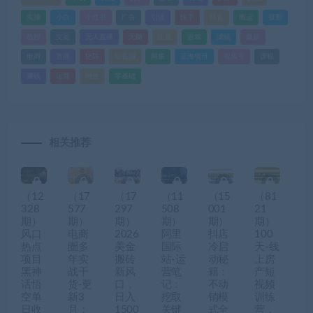
实操
小白
小红书
广告
引流
快手
抖音
搬运
摄影
教程
文案
无人直播
无脑
流量
游戏
滤镜
爆款
电商
直播
矩阵
短视频
网赚
蓝海项目
视频号
课程
赚钱
运营
闲鱼
零基础
相关推荐
（12
（17
（17
（11
（15
（81
328
577
297
508
001
21
期）
期）
期）
期）
期）
期）
风口
电商
2026
阿里
抖店
100
热点
圈多
美金
国际
冷启
天-线
项目
年实
搬砖
站-运
动秘
上房
黑神
战干
新风
营笔
籍：
产短
话悟
货-更
口，
记：
不动
视频
空单
新3
日入
挖取
销模
训练
日收
月：
1500
关键
式全
营，