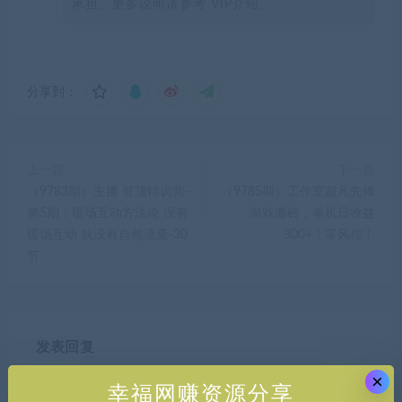
承担。更多说明请参考 VIP介绍。
分享到：
上一篇
下一篇
（9783期）主播 登顶特训营-
（9785期）工作室超凡先锋
第5期：暖场互动方法论 没有
游戏搬砖，单机日收益
暖场互动 就没有自然流量-30
300+！零风控！
节
发表回复
×
幸福网赚资源分享