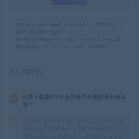
幸福网赚(www.nffp.online)，逆风翻盘必备！全网首发最新热门网
赚项目，轻松开启幸福之路！
幸福网赚_逆风翻盘必备！
»
（6335期）蓝海项目 小红书卖合同
模板 无脑搬运 一部手机日入500+（教程+4000份模板）
常见问题FAQ
免费下载或者VIP会员专享资源能否直接商
用？
本站所有资源版权均属于原作者所有，这里所提
供资源均只能用于参考学习用，请勿直接商用。
若由于商用引起版权纠纷，一切责任均由使用者