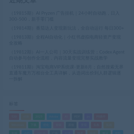
近期文章
（19815期）AI Pryzen 广告挂机｜24小时自动跑，日入
300-500，新手零门槛
（19814期）番茄达人变现新玩法，全自动运行 每日300+
（19813期）全程AI自动化｜小红书虚拟电商轻资产变现
全攻略
（19812期）AI一人公司｜30天实战训练营；Codex Agent
自动参与创作全流程，内容流量变现完整实战教学
（19811期）淘宝电商VIP系统课-更新8月；自然搜索无界
直通车魔方万相台全工具详解，从选词出价到人群逻辑逐
一拆解
标签
520
618
2025
Adobe
AI
PDF
ps
PS插件
Windows
下载
优化
剪辑
原创
变现
头条
实战
实操
小白
小红书
广告
引流
快手
抖音
搬运
摄影