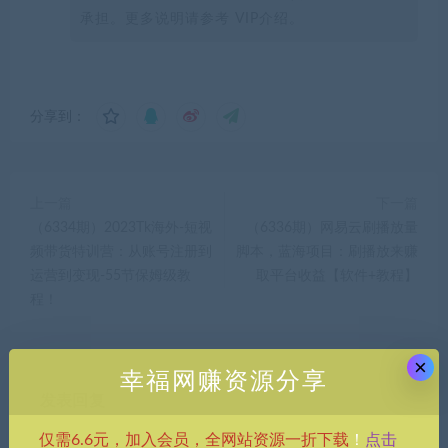
承担。更多说明请参考 VIP介绍。
分享到：
上一篇
下一篇
（6334期）2023Tk海外-短视
（6336期）网易云刷播放量
频带货特训营：从账号注册到
脚本，蓝海项目：刷播放来赚
运营到变现-55节保姆级教
取平台收益【软件+教程】
程！
×
幸福网赚资源分享
发表回复
点击
仅需6.6元，加入会员，全网站资源一折下载
！