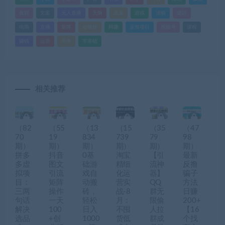
教程
文案
无人直播
无脑
流量
游戏
滤镜
爆款
电商
直播
矩阵
短视频
网赚
蓝海项目
视频号
课程
赚钱
运营
闲鱼
零基础
相关推荐
（82
（55
（13
（15
（35
（47
70
19
834
739
79
98
期）
期）
期）
期）
期）
期）
拼多
抖音
0基
淘宝
【引
最新
多虚
图文
础游
精细
流神
反撸
拟项
引流
戏自
化运
器】
骗子
目：
矩阵
动搬
营实
QQ
方法
三两
操作
砖，
战-8
群无
日赚
句话
一天
轻松
月：
限偷
200+
解决
100
日入
不囤
人拉
【16
选品
+创
1000
货低
群成
个找