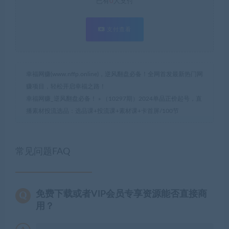
已有
0
人支付
支付查看
幸福网赚(www.nffp.online)，逆风翻盘必备！全网首发最新热门网
赚项目，轻松开启幸福之路！
幸福网赚_逆风翻盘必备！
»
（10297期）2024单品正价起号，直
播素材投流选品：选品课+投流课+素材课+卡首屏/100节
常见问题FAQ
免费下载或者VIP会员专享资源能否直接商
用？