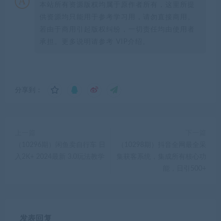
本站所有资源版权均属于原作者所有，这里所提
供资源均只能用于参考学习用，请勿直接商用。
若由于商用引起版权纠纷，一切责任均由使用者
承担。更多说明请参考 VIP介绍。
分享到：
上一篇
下一篇
（10296期）闲鱼卖自行车 日
（10298期）抖音全网最全采
入2K+ 2024最新 3.0玩法教学
集获客系统，集成所有核心功
能，日引500+
发表回复