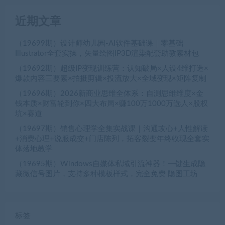
近期文章
（19699期）设计师幼儿园-AI软件基础课｜零基础
Illustrator全套实操，矢量绘图IP3D渲染配套助教素材包
（19692期）超级IP变现训练营：认知破局×人设4维打造×
爆款内容三要素×拍摄剪辑×投流放大×全域变现×矩阵复制
（19696期）2026新商业思维全体系：自测思维维度×金
钱本质×财富轮到你×四大布局×赚100万1000万选人×股权
坑×赛道
（19697期）销售心理学全集实战课｜沟通攻心+人性解读
+消费心理+说服成交+门店陈列，拓客裂变年终收现全套实
体落地教学
（19695期）Windows自媒体私域引流神器！一键生成隐
藏微信号图片，支持多种模板样式，完全免费 隐图工坊
标签