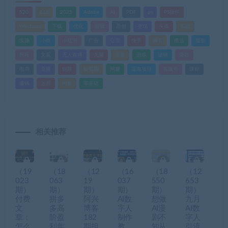
520
618
2025
Adobe
AI
PDF
ps
PS插件
Windows
下载
优化
剪辑
原创
变现
头条
实战
实操
小白
小红书
广告
引流
快手
抖音
搬运
摄影
教程
文案
无人直播
无脑
流量
游戏
滤镜
爆款
电商
直播
矩阵
短视频
网赚
蓝海项目
视频号
课程
赚钱
运营
闲鱼
零基础
相关推荐
（19
（18
（12
（16
（18
（12
023
063
19
037
550
653
期）
期）
期）
期）
期）
期）
付费
拼多
阿兴
AI数
想做
九月
文
多高
博客
字人
AI漫
AI数
章：
阶盈
182
制作
剧不
字人
怎么
利年
期担
教
知从
引流