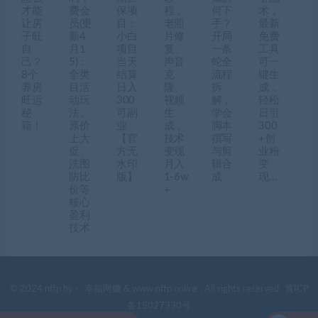
才能
费会
保项
程，
何下
术，
让房
员(更
目：
老照
手？
最新
子旺
新4
小白
片修
开局
免费
自
月1
项目
复、
一条
工具
己？
5)：
当天
声音
蛇全
可一
8个
全类
结算
克
流程
键生
养房
目活
日入
隆、
拆
成，
旺运
动玩
300
视频
解，
轻松
秘
法、
可副
生
学会
日引
籍！
原价
业
成，
脚本
300
上大
【官
技术
撰写
+创
促、
方无
变现
与剪
业粉
洗图
水印
月入
辑合
变
防比
版】
1-6w
成
现…
价等
+
核心
盈利
技术
© 2024 nffp by -
幸福网赚
& www.nffp.online . All rights reserved
冀ICP
备15027330号