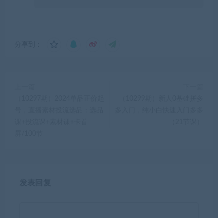
分享到：
上一篇
下一篇
（10297期）2024单品正价起
（10299期）新人0基础拼多
号，直播素材投流选品：选品
多入门，​纯小白快速入门多多
课+投流课+素材课+卡首
（21节课）
屏/100节
发表回复