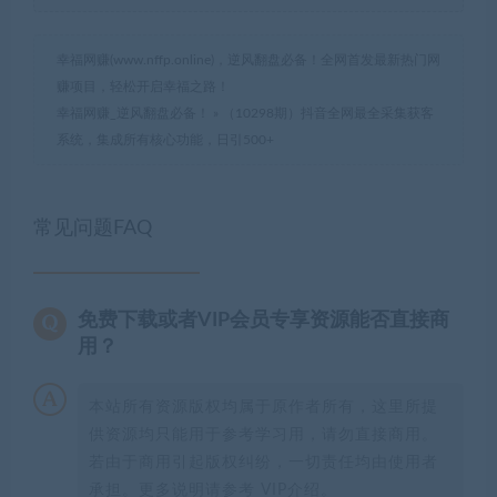
幸福网赚(www.nffp.online)，逆风翻盘必备！全网首发最新热门网
赚项目，轻松开启幸福之路！
幸福网赚_逆风翻盘必备！
»
（10298期）抖音全网最全采集获客
系统，集成所有核心功能，日引500+
常见问题FAQ
免费下载或者VIP会员专享资源能否直接商
用？
本站所有资源版权均属于原作者所有，这里所提
供资源均只能用于参考学习用，请勿直接商用。
若由于商用引起版权纠纷，一切责任均由使用者
承担。更多说明请参考 VIP介绍。