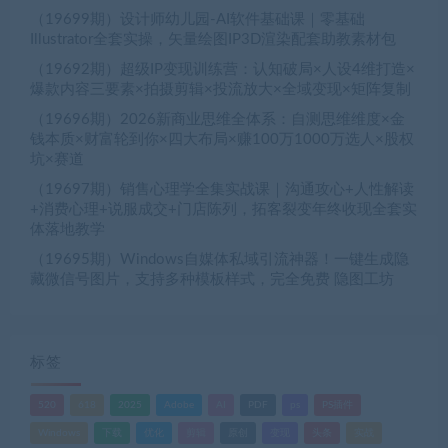
（19699期）设计师幼儿园-AI软件基础课｜零基础
Illustrator全套实操，矢量绘图IP3D渲染配套助教素材包
（19692期）超级IP变现训练营：认知破局×人设4维打造×
爆款内容三要素×拍摄剪辑×投流放大×全域变现×矩阵复制
（19696期）2026新商业思维全体系：自测思维维度×金
钱本质×财富轮到你×四大布局×赚100万1000万选人×股权
坑×赛道
（19697期）销售心理学全集实战课｜沟通攻心+人性解读
+消费心理+说服成交+门店陈列，拓客裂变年终收现全套实
体落地教学
（19695期）Windows自媒体私域引流神器！一键生成隐
藏微信号图片，支持多种模板样式，完全免费 隐图工坊
标签
520
618
2025
Adobe
AI
PDF
ps
PS插件
Windows
下载
优化
剪辑
原创
变现
头条
实战