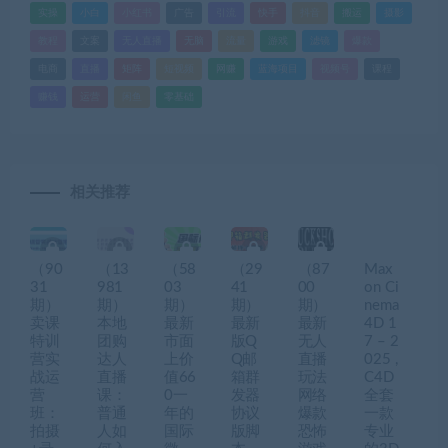
实操
小白
小红书
广告
引流
快手
抖音
搬运
摄影
教程
文案
无人直播
无脑
流量
游戏
滤镜
爆款
电商
直播
矩阵
短视频
网赚
蓝海项目
视频号
课程
赚钱
运营
闲鱼
零基础
相关推荐
（90
（13
（58
（29
（87
Max
31
981
03
41
00
on Ci
期）
期）
期）
期）
期）
nema
卖课
本地
最新
最新
最新
4D 1
特训
团购
市面
版Q
无人
7 – 2
营实
达人
上价
Q邮
直播
025 ,
战运
直播
值66
箱群
玩法
C4D
营
课：
0一
发器
网络
全套
班：
普通
年的
协议
爆款
一款
拍摄
人如
国际
版脚
恐怖
专业