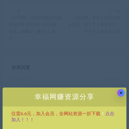
上一篇
下一篇
（5334期）小红书·0粉店铺爆
（5336期）手艺人起号实操
单特训营 带你从0-1开店铺，
运营课，教手艺人实操起号，
选品，做爆款（课程+工具
带手艺人学账号运营
包）
发表回复
×
幸福网赚资源分享
点击
仅需6.6元，加入会员，全网站资源一折下载
！
昵称*
加入！！！