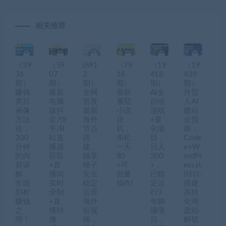
相关推荐
（39
（59
(691
（79
（19
（19
36
07
2
18
418
439
期）
期）
期）
期）
期）
期）
赚钱
最新
全网
最新
AI全
外贸
类目
电脑
首发
番茄
自动
人AI
画像
版抖
最新
小说
游戏
建站
方法
音/快
海外
挂
+量
全指
论，
手/B
节点
机，
化项
南：
200
站直
搭
单机
目，
Code
分钟
播源
建，
一天
日入
x+W
的内
获取
独享
80
300
ordPr
容讲
+直
梯子
+可
+，
ess从
解，
播间
安全
批量
已稳
0到1·
全面
实时
稳定
操作!
定运
搭建
剖析
录制
运营
行3
高转
赚钱
+直
海外
年躺
化询
之
播转
短视
賺项
盘站·
理！
播
频，
目，
解锁