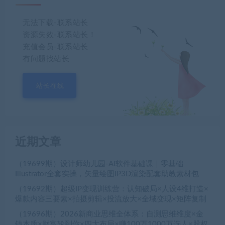
无法下载-联系站长
资源失效-联系站长！
充值会员-联系站长
有问题找站长
站长在线
近期文章
（19699期）设计师幼儿园-AI软件基础课｜零基础
Illustrator全套实操，矢量绘图IP3D渲染配套助教素材包
（19692期）超级IP变现训练营：认知破局×人设4维打造×
爆款内容三要素×拍摄剪辑×投流放大×全域变现×矩阵复制
（19696期）2026新商业思维全体系：自测思维维度×金
钱本质×财富轮到你×四大布局×赚100万1000万选人×股权