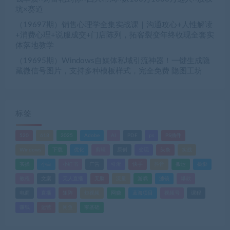
坑×赛道
（19697期）销售心理学全集实战课｜沟通攻心+人性解读
+消费心理+说服成交+门店陈列，拓客裂变年终收现全套实
体落地教学
（19695期）Windows自媒体私域引流神器！一键生成隐
藏微信号图片，支持多种模板样式，完全免费 隐图工坊
标签
520
618
2025
Adobe
AI
PDF
ps
PS插件
Windows
下载
优化
剪辑
原创
变现
头条
实战
实操
小白
小红书
广告
引流
快手
抖音
搬运
摄影
教程
文案
无人直播
无脑
流量
游戏
滤镜
爆款
电商
直播
矩阵
短视频
网赚
蓝海项目
视频号
课程
赚钱
运营
闲鱼
零基础