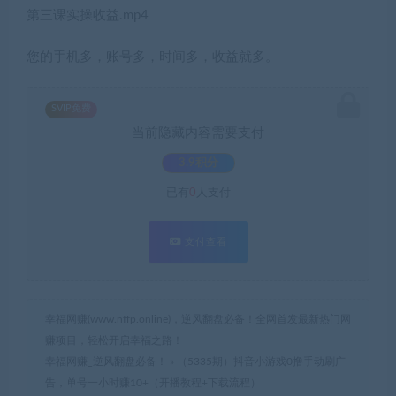
第三课实操收益.mp4
您的手机多，账号多，时间多，收益就多。
SVIP免费
当前隐藏内容需要支付
3.9积分
已有
0
人支付
支付查看
幸福网赚(www.nffp.online)，逆风翻盘必备！全网首发最新热门网
赚项目，轻松开启幸福之路！
幸福网赚_逆风翻盘必备！
»
（5335期）抖音小游戏0撸手动刷广
告，单号一小时赚10+（开播教程+下载流程）