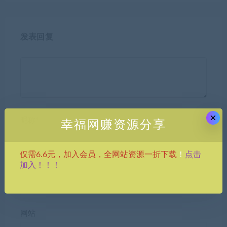
发表回复
×
昵称*
幸福网赚资源分享
点击
仅需6.6元，加入会员，全网站资源一折下载
！
加入！！！
E-mail*
网站