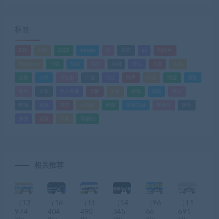
标签
520
618
2025
Adobe
AI
PDF
ps
PS插件
Windows
下载
优化
剪辑
原创
变现
头条
实战
实操
小白
小红书
广告
引流
快手
抖音
搬运
摄影
教程
文案
无人直播
无脑
流量
游戏
滤镜
爆款
电商
直播
矩阵
短视频
网赚
蓝海项目
视频号
课程
赚钱
运营
闲鱼
零基础
相关推荐
（12
（16
（11
（14
（96
（11
974
404
490
345
66
691