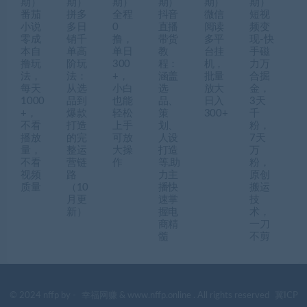
期）
期）
期）
期）
期）
期）
番茄
拼多
全程
抖音
微信
短视
小说
多日
0
直播
阅读
频变
零成
销千
撸，
带货
多平
现-快
本自
单高
单日
教
台挂
手磁
撸玩
阶玩
300
程：
机，
力万
法，
法：
+，
涵盖
批量
合掘
每天
从选
小白
选
放大
金，
1000
品到
也能
品、
日入
3天
+，
爆款
轻松
策
300+
千
不看
打造
上手
划、
粉，
播放
的完
可放
人设
7天
量，
整运
大操
打造
万
不看
营链
作
等,助
粉，
视频
路
力主
原创
质量
（10
播快
搬运
月更
速掌
技
新）
握电
术，
商精
一刀
髓
不剪
© 2024 nffp by -
幸福网赚
& www.nffp.online . All rights reserved
冀ICP