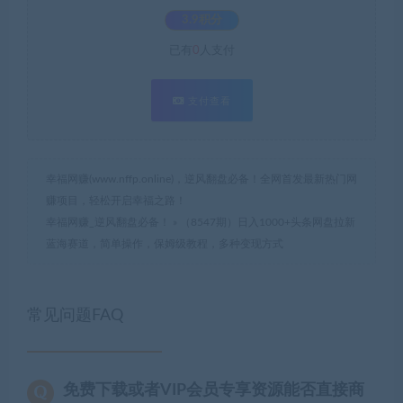
3.9积分
已有
0
人支付
支付查看
幸福网赚(www.nffp.online)，逆风翻盘必备！全网首发最新热门网
赚项目，轻松开启幸福之路！
幸福网赚_逆风翻盘必备！
»
（8547期）日入1000+头条网盘拉新
蓝海赛道，简单操作，保姆级教程，多种变现方式
常见问题FAQ
免费下载或者VIP会员专享资源能否直接商