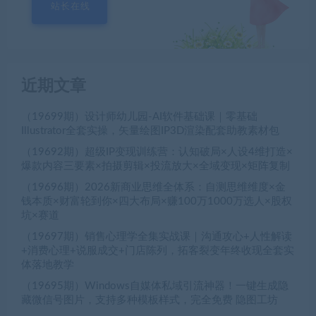
站长在线
近期文章
（19699期）设计师幼儿园-AI软件基础课｜零基础
Illustrator全套实操，矢量绘图IP3D渲染配套助教素材包
（19692期）超级IP变现训练营：认知破局×人设4维打造×
爆款内容三要素×拍摄剪辑×投流放大×全域变现×矩阵复制
（19696期）2026新商业思维全体系：自测思维维度×金
钱本质×财富轮到你×四大布局×赚100万1000万选人×股权
坑×赛道
（19697期）销售心理学全集实战课｜沟通攻心+人性解读
+消费心理+说服成交+门店陈列，拓客裂变年终收现全套实
体落地教学
（19695期）Windows自媒体私域引流神器！一键生成隐
藏微信号图片，支持多种模板样式，完全免费 隐图工坊