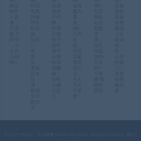
期）
期）
期）
期）
期）
期）
微信
抖店
无需
蓝海
S粉
旧食
AI无
电商
成本-
暴力
引流
课堂·
人直
对账
不作
赛
网站
美食
播，
理论
弊，
道，
会员
短视
不违
到实
利用
0投
制度
频线
规 不
操，
正规
入高
变
上全
封号
包括
技巧-
收
现，
能训
，小
订
操作
益，
当天
练
白月
单、
某平
开启
收益
营，
入60
售
台捕
流量
500+
让你
00+
后、
鱼游
变现
五分
快速
资金
戏赚
新纪
钟一
入门
流水
钱：
元，
个视
美食
处
轻松
月入
频 视
短视
理，
日赚
万元
频包
频拍
数据
几百
不是
原创
摄
导出
元
梦！
路径
等
© 2024 nffp by -
幸福网赚
& www.nffp.online . All rights reserved
冀ICP