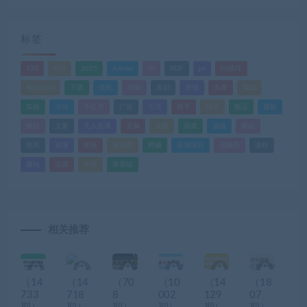
标签
520
618
2025
Adobe
AI
PDF
ps
PS插件
Windows
下载
优化
剪辑
原创
变现
头条
实战
实操
小白
小红书
广告
引流
快手
抖音
搬运
摄影
教程
文案
无人直播
无脑
流量
游戏
滤镜
爆款
电商
直播
矩阵
短视频
网赚
蓝海项目
视频号
课程
赚钱
运营
闲鱼
零基础
相关推荐
（14
（14
（70
（10
（14
（18
733
718
8
002
129
07