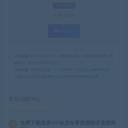
3.9积分
已有
0
人支付
支付查看
幸福网赚(www.nffp.online)，逆风翻盘必备！全网首发最新热门网
赚项目，轻松开启幸福之路！
幸福网赚_逆风翻盘必备！
»
（9186期）抖音无人直播卖课防封
2.0玩法 打造日不落直播间 日入5000+附直播素材+音频
常见问题FAQ
免费下载或者VIP会员专享资源能否直接商