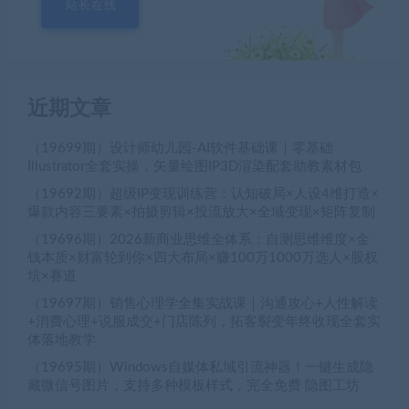
站长在线
近期文章
（19699期）设计师幼儿园-AI软件基础课｜零基础
Illustrator全套实操，矢量绘图IP3D渲染配套助教素材包
（19692期）超级IP变现训练营：认知破局×人设4维打造×
爆款内容三要素×拍摄剪辑×投流放大×全域变现×矩阵复制
（19696期）2026新商业思维全体系：自测思维维度×金
钱本质×财富轮到你×四大布局×赚100万1000万选人×股权
坑×赛道
（19697期）销售心理学全集实战课｜沟通攻心+人性解读
+消费心理+说服成交+门店陈列，拓客裂变年终收现全套实
体落地教学
（19695期）Windows自媒体私域引流神器！一键生成隐
藏微信号图片，支持多种模板样式，完全免费 隐图工坊