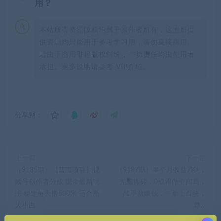
用？
本站所有资源版权均属于原作者所有，这里所提
供资源均只能用于参考学习用，请勿直接商用。
若由于商用引起版权纠纷，一切责任均由使用者
承担。更多说明请参考 VIP介绍。
分享到：
上一篇
下一篇
（9185期）【蓝海项目】视
（9187期）半个月收益7K+，
频号创作者分成 掘金最新玩
无脑搬砖，0成本做中间商，
法 稳定每天撸500米 适合新
转手就赚钱，一单上百块，
人小白
单…