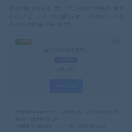
视频号的创作者分成，类似于西瓜和抖音的中视频，靠着
停留，互动，点击，转化赚取分成，上面的任何一个动
作，都会帮助我们增加分成收益
SVIP免费
当前隐藏内容需要支付
3.9积分
已有
0
人支付
支付查看
幸福网赚(www.nffp.online)，逆风翻盘必备！全网首发最新热门网
赚项目，轻松开启幸福之路！
幸福网赚_逆风翻盘必备！
»
（9385期）视频号创作者分成，