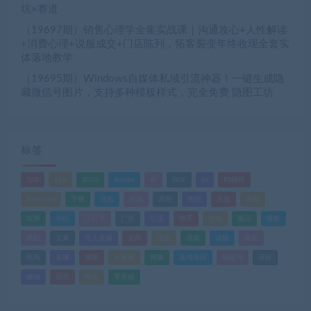
坑×赛道
（19697期）销售心理学全集实战课｜沟通攻心+人性解读
+消费心理+说服成交+门店陈列，拓客裂变年终收现全套实
体落地教学
（19695期）Windows自媒体私域引流神器！一键生成隐
藏微信号图片，支持多种模板样式，完全免费 隐图工坊
标签
520
618
2025
Adobe
AI
PDF
ps
PS插件
Windows
下载
优化
剪辑
原创
变现
头条
实战
实操
小白
小红书
广告
引流
快手
抖音
搬运
摄影
教程
文案
无人直播
无脑
流量
游戏
滤镜
爆款
电商
直播
矩阵
短视频
网赚
蓝海项目
视频号
课程
赚钱
运营
闲鱼
零基础