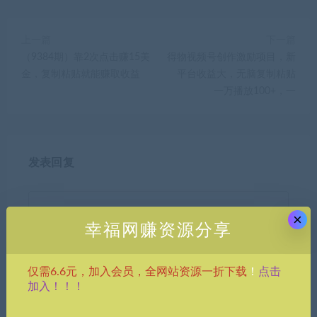
上一篇
下一篇
（9384期）靠2次点击赚15美
得物视频号创作激励项目，新
金，复制粘贴就能赚取收益
平台收益大，无脑复制粘贴
一万播放100+，一
发表回复
×
幸福网赚资源分享
点击
仅需6.6元，加入会员，全网站资源一折下载
！
昵称*
加入！！！