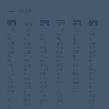
相关推荐
（30
（12
（50
（54
（16
（15
95
400
32
76
729
958
期）
期）
期）
期）
期）
期）
精准
自媒
《玩
直播
强人
2025
引流
体创
赚新
公司
设变
抖音
实操
业宝
媒星
必备
现黑
直播
指
典：I
球3.0
的合
皮
带货
南，
P打
版》
同：
书：
特
6步
造秘
学习
涉及
从0
训：
引流
籍：
各种I
入职
到1
推流
法分
解决
P营
考
构建
逻
享，
自媒
销变
试、
高客
辑、
3个
体运
现赚
竞业
单成
话术
案例
营难
钱玩
协
交闭
体
拆解
题，
法
议、
环
系、
（完
打造
（价
免买
罗盘
整
爆款
值49
保险
运营,
版）
内容
8）
协
7天