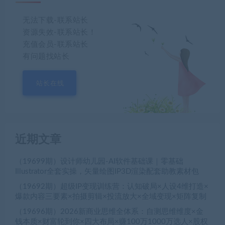
无法下载-联系站长
资源失效-联系站长！
充值会员-联系站长
有问题找站长
站长在线
近期文章
（19699期）设计师幼儿园-AI软件基础课｜零基础
Illustrator全套实操，矢量绘图IP3D渲染配套助教素材包
（19692期）超级IP变现训练营：认知破局×人设4维打造×
爆款内容三要素×拍摄剪辑×投流放大×全域变现×矩阵复制
（19696期）2026新商业思维全体系：自测思维维度×金
钱本质×财富轮到你×四大布局×赚100万1000万选人×股权