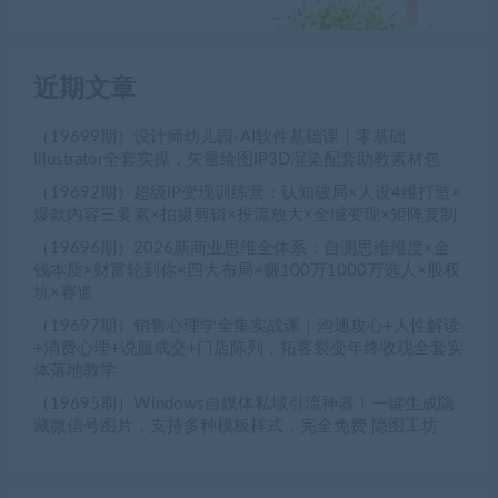
近期文章
（19699期）设计师幼儿园-AI软件基础课｜零基础
Illustrator全套实操，矢量绘图IP3D渲染配套助教素材包
（19692期）超级IP变现训练营：认知破局×人设4维打造×
爆款内容三要素×拍摄剪辑×投流放大×全域变现×矩阵复制
（19696期）2026新商业思维全体系：自测思维维度×金
钱本质×财富轮到你×四大布局×赚100万1000万选人×股权
坑×赛道
（19697期）销售心理学全集实战课｜沟通攻心+人性解读
+消费心理+说服成交+门店陈列，拓客裂变年终收现全套实
体落地教学
（19695期）Windows自媒体私域引流神器！一键生成隐
藏微信号图片，支持多种模板样式，完全免费 隐图工坊