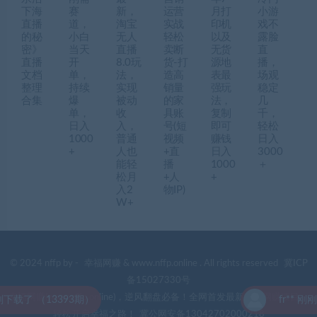
下海
赛
新，
运营
月打
小游
直播
道，
淘宝
实战
印机
戏不
的秘
小白
无人
轻松
以及
露脸
密》
当天
直播
卖断
无货
直
直播
开
8.0玩
货-打
源地
播，
文档
单，
法，
造高
表最
场观
整理
持续
实现
销量
强玩
稳定
合集
爆
被动
的家
法，
几
单，
收
具账
复制
千，
日入
入，
号(短
即可
轻松
1000
普通
视频
赚钱
日入
+
人也
+直
日入
3000
能轻
播
1000
＋
松月
+人
+
入2
物IP)
W+
© 2024 nffp by -
幸福网赚
& www.nffp.online . All rights reserved
冀ICP
备15027330号
幸福网赚(www.nffp.online)，逆风翻盘必备！全网首发最新热门网赚项目，
了 （13393期）
fr** 刚刚下
轻松开启幸福之路！
冀公网安备13042702000218