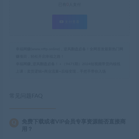
已有
0
人支付
支付查看
幸福网赚(www.nffp.online)，逆风翻盘必备！全网首发最新热门网
赚项目，轻松开启幸福之路！
幸福网赚_逆风翻盘必备！
»
（9471期）2024短视频带货内核线
上课：卖货逻辑+商业流量+后端变现，手把手带你入场
常见问题FAQ
免费下载或者VIP会员专享资源能否直接商
用？