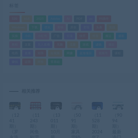
标签
520
618
2025
Adobe
AI
PDF
ps
PS插件
Windows
下载
优化
剪辑
原创
变现
头条
实战
实操
小白
小红书
广告
引流
快手
抖音
搬运
摄影
教程
文案
无人直播
无脑
流量
游戏
滤镜
爆款
电商
直播
矩阵
短视频
网赚
蓝海项目
视频号
课程
赚钱
运营
闲鱼
零基础
相关推荐
（12
（11
（13
（50
（11
（90
41
243
011
91
528
94
期）
期）
期）
期）
期）
期）
《罗
闲鱼
10月
家具
2024
最新
永浩
刚需
最
营销·
年7
冷门