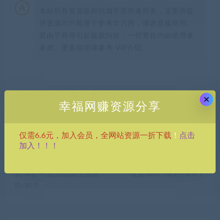
本站所有资源版权均属于原作者所有，这里所提
供资源均只能用于参考学习用，请勿直接商用。
若由于商用引起版权纠纷，一切责任均由使用者
承担。更多说明请参考 VIP介绍。
分享到：
×
幸福网赚资源分享
点击
仅需6.6元，加入会员，全网站资源一折下载
！
上一篇
下一篇
加入！！！
（9470期）短视频起号实操
（9472期）一键简单纯原
课，AI运营型主播，底层逻
创，引流私域双重变现，单日
辑/AI起号/运营晋级/主播进
收益300+（教程+素材）
阶/80节