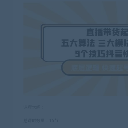
课程大纲：
总课时数量：15节