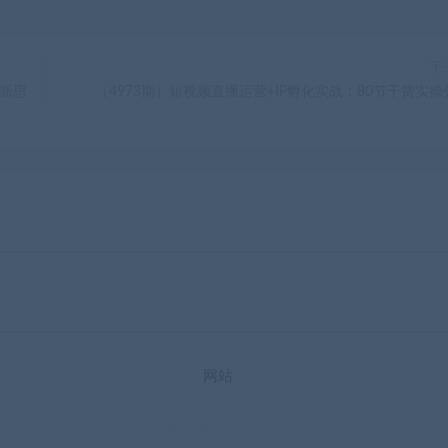
下
·新思
（4973期）短视频直播运营+IP孵化实战：80节干货实操
网站