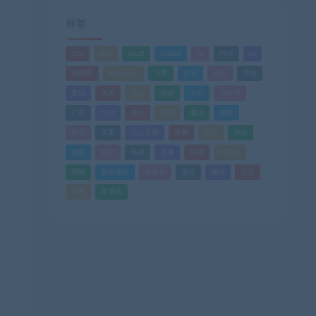
标签
520
618
2025
Adobe
AI
PDF
ps
PS插件
Windows
下载
优化
剪辑
原创
变现
头条
实战
实操
小白
小红书
广告
引流
快手
抖音
搬运
摄影
教程
文案
无人直播
无脑
流量
游戏
滤镜
爆款
电商
直播
矩阵
短视频
网赚
蓝海项目
视频号
课程
赚钱
运营
闲鱼
零基础