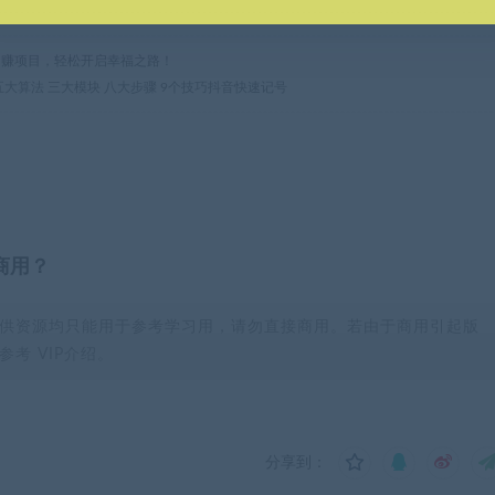
热门网赚项目，轻松开启幸福之路！
五大算法 三大模块 八大步骤 9个技巧抖音快速记号
商用？
供资源均只能用于参考学习用，请勿直接商用。若由于商用引起版
考 VIP介绍。
分享到：