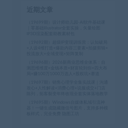
近期文章
（19699期）设计师幼儿园-AI软件基础课
｜零基础Illustrator全套实操，矢量绘图
IP3D渲染配套助教素材包
（19692期）超级IP变现训练营：认知破局
×人设4维打造×爆款内容三要素×拍摄剪辑×
投流放大×全域变现×矩阵复制
（19696期）2026新商业思维全体系：自
测思维维度×金钱本质×财富轮到你×四大布
局×赚100万1000万选人×股权坑×赛道
（19697期）销售心理学全集实战课｜沟通
攻心+人性解读+消费心理+说服成交+门店
陈列，拓客裂变年终收现全套实体落地教学
（19695期）Windows自媒体私域引流神
器！一键生成隐藏微信号图片，支持多种模
板样式，完全免费 隐图工坊