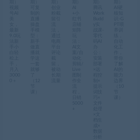
期）
期）
期）
期）
期）
期）
视频
可复
创业
AI
腾讯
AI硬
号AI
制的
粉截
+小
Work
核知
美
直播
留引
红书
Budd
识-G
女，
操盘
流
店铺
y实
PT喂
最新
手模
法，
矩阵
战课-
养训
9.0玩
型：
通过
玩
零代
练，
法新
新手
电商
法：
码AI
自动
手小
做直
平台
AI文
办
化工
白轻
播就
评论
案/自
公：
作，
松上
学这
截
动化
安装
带你
手，
一套
留，
剪辑/
部署
了解
月入
就够
被动
Live
×远
AI的
3000
了
长期
图制
程控
能力
0＋
（12
流量
作全
制×
边界
节
流
提示
（10
课）
程，
词技
节
日销
巧×
课）
5000
文件
+
处理
×文
档生
成×
数据
分析