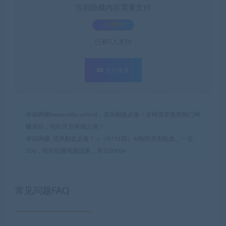
当前隐藏内容需要支付
3.9积分
已有
0
人支付
支付查看
幸福网赚(www.nffp.online)，逆风翻盘必备！全网首发最新热门网
赚项目，轻松开启幸福之路！
幸福网赚_逆风翻盘必备！
»
（9731期）AI制作原创歌曲，一首
300，轻松拉爆视频流量，单日2000+
常见问题FAQ