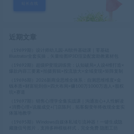
站长在线
近期文章
（19699期）设计师幼儿园-AI软件基础课｜零基础
Illustrator全套实操，矢量绘图IP3D渲染配套助教素材包
（19692期）超级IP变现训练营：认知破局×人设4维打造×
爆款内容三要素×拍摄剪辑×投流放大×全域变现×矩阵复制
（19696期）2026新商业思维全体系：自测思维维度×金
钱本质×财富轮到你×四大布局×赚100万1000万选人×股权
坑×赛道
（19697期）销售心理学全集实战课｜沟通攻心+人性解读
+消费心理+说服成交+门店陈列，拓客裂变年终收现全套实
体落地教学
（19695期）Windows自媒体私域引流神器！一键生成隐
藏微信号图片，支持多种模板样式，完全免费 隐图工坊