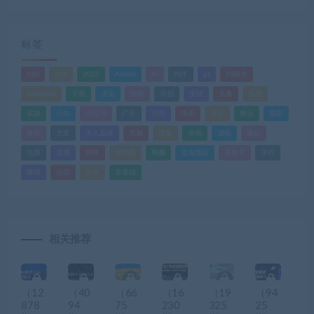
标签
520
618
2025
Adobe
AI
PDF
ps
PS插件
Windows
下载
优化
剪辑
原创
变现
头条
实战
实操
小白
小红书
广告
引流
快手
抖音
搬运
摄影
教程
文案
无人直播
无脑
流量
游戏
滤镜
爆款
电商
直播
矩阵
短视频
网赚
蓝海项目
视频号
课程
赚钱
运营
闲鱼
零基础
相关推荐
（12
（40
（66
（16
（19
（94
878
94
75
230
325
25