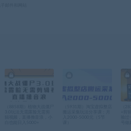
电子邮件和网站
（8858期）植物大战僵尸
（5931期）淘宝虚拟整店
（2
3.0玩法无需露脸无需剪
搬运采集玩法分享课：月
+剪
辑视频，直播撸音浪，小
入2000-5000元（5节
验过
白也能日入5000+
课）
号做