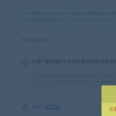
幸福网赚(www.nffp.online)，逆风翻盘必备！全网首发最新
幸福网赚_逆风翻盘必备！
»
（9729期）漫画小说推文新玩法，
常见问题FAQ
免费下载或者VIP会员专享资源能否直接
本站所有资源版权均属于原作者所有，这里所提
权纠纷，一切责任均由使用者承担。更多说明请参
大橙子
SVIP
仅