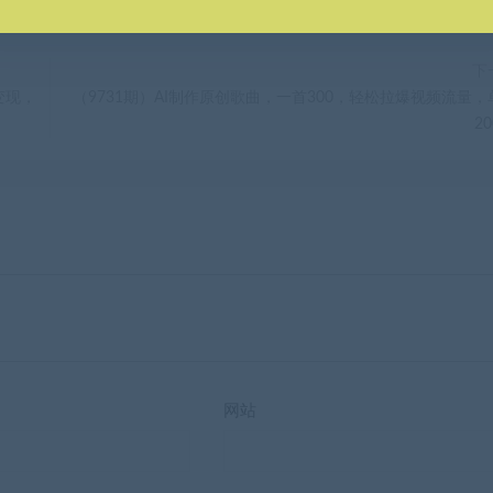
下
变现，
（9731期）AI制作原创歌曲，一首300，轻松拉爆视频流量，
20
网站