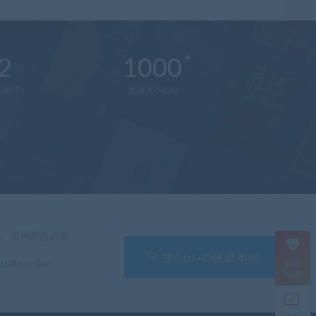
2
1000
新(个)
资源大小(GB)
在
线
客
服
直
」 逆风翻盘必备！
接
说
按Ctrl+D收藏本站
会员
.nffp.online/
出
特惠
您
的
需