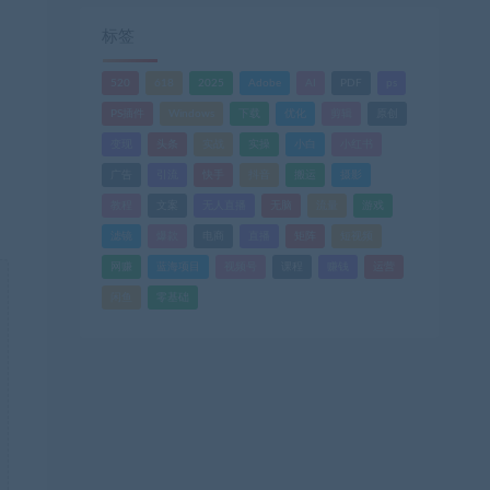
标签
520
618
2025
Adobe
AI
PDF
ps
PS插件
Windows
下载
优化
剪辑
原创
变现
头条
实战
实操
小白
小红书
广告
引流
快手
抖音
搬运
摄影
教程
文案
无人直播
无脑
流量
游戏
滤镜
爆款
电商
直播
矩阵
短视频
网赚
蓝海项目
视频号
课程
赚钱
运营
闲鱼
零基础