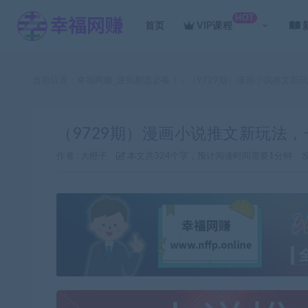
HOT
首页
VIP课程
当前位置：
幸福网赚_逆风翻盘必备！
（9729期）漫画小说推文新
>
（9729期）漫画小说推文新玩法
作者 :
大橙子
本文共324个字，预计阅读时间需要1分钟