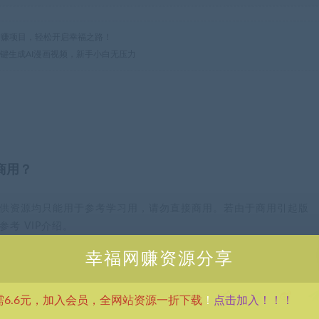
热门网赚项目，轻松开启幸福之路！
一键生成AI漫画视频，新手小白无压力
商用？
供资源均只能用于参考学习用，请勿直接商用。若由于商用引起版
考 VIP介绍。
幸福网赚资源分享
分享到：
点击加入！！！
需6.6元，加入会员，全网站资源一折下载
！