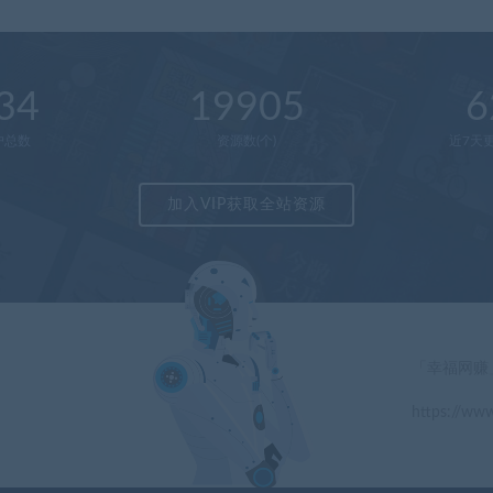
34
19905
6
户总数
资源数(个)
近7天更
加入VIP获取全站资源
「幸福网赚
https://www
」