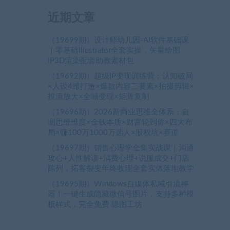
近期文章
（19699期）设计师幼儿园-AI软件基础课
｜零基础Illustrator全套实操，矢量绘图
IP3D渲染配套助教素材包
（19692期）超级IP变现训练营：认知破局
×人设4维打造×爆款内容三要素×拍摄剪辑×
投流放大×全域变现×矩阵复制
（19696期）2026新商业思维全体系：自
测思维维度×金钱本质×财富轮到你×四大布
局×赚100万1000万选人×股权坑×赛道
（19697期）销售心理学全集实战课｜沟通
攻心+人性解读+消费心理+说服成交+门店
陈列，拓客裂变年终收现全套实体落地教学
（19695期）Windows自媒体私域引流神
器！一键生成隐藏微信号图片，支持多种模
板样式，完全免费 隐图工坊