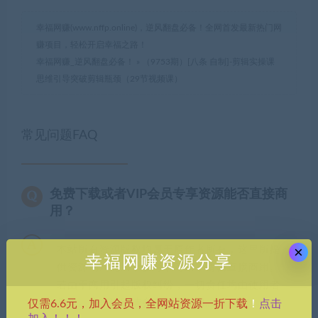
幸福网赚(www.nffp.online)，逆风翻盘必备！全网首发最新热门网
赚项目，轻松开启幸福之路！
幸福网赚_逆风翻盘必备！
»
（9753期）[八条 自制]-剪辑实操课
思维引导突破剪辑瓶颈（29节视频课）
常见问题FAQ
免费下载或者VIP会员专享资源能否直接商
用？
×
本站所有资源版权均属于原作者所有，这里所提
幸福网赚资源分享
供资源均只能用于参考学习用，请勿直接商用。
若由于商用引起版权纠纷，一切责任均由使用者
点击
承担。更多说明请参考 VIP介绍。
仅需6.6元，加入会员，全网站资源一折下载
！