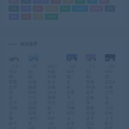
教程
文案
无人直播
无脑
流量
游戏
滤镜
爆款
电商
直播
矩阵
短视频
网赚
蓝海项目
视频号
课程
赚钱
运营
闲鱼
零基础
相关推荐
（12
（35
2025
（14
（71
（10
910
85
AI插
405
33
450
期）
期）
件脚
期）
期）
期）
星图
短视
本大
头
直播
2024
起号
频垂
合集
条，
间·操
AI暴
实
营销
V6.0
百家
盘手
力写
战：
方法
最新
号，
必修
头
起号
论:短
中文
公众
课：
条，
详细
视频
版
号搬
直播
小白
步
运营
本！
砖玩
间·操
轻松
骤、
+IP打
209
法，
盘手
上手
账号
造
+效
从零
底层
配合
五件
+垂
率功
到日
逻辑
矩阵