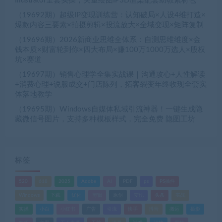
Illustrator全套实操，矢量绘图IP3D渲染配套助教素材包
（19692期）超级IP变现训练营：认知破局×人设4维打造×
爆款内容三要素×拍摄剪辑×投流放大×全域变现×矩阵复制
（19696期）2026新商业思维全体系：自测思维维度×金
钱本质×财富轮到你×四大布局×赚100万1000万选人×股权
坑×赛道
（19697期）销售心理学全集实战课｜沟通攻心+人性解读
+消费心理+说服成交+门店陈列，拓客裂变年终收现全套实
体落地教学
（19695期）Windows自媒体私域引流神器！一键生成隐
藏微信号图片，支持多种模板样式，完全免费 隐图工坊
标签
520
618
2025
Adobe
AI
PDF
ps
PS插件
Windows
下载
优化
剪辑
原创
变现
头条
实战
实操
小白
小红书
广告
引流
快手
抖音
搬运
摄影