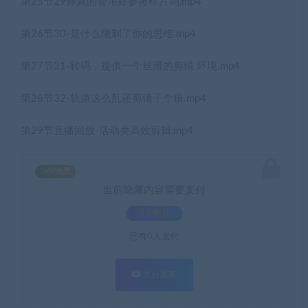
第25节29你真的会用好参考样片吗,mp4
第26节30-是什么限制了你的思维.mp4
第27节31-转码，提供一个丝滑的剪辑 环境.mp4
第28节32-轨道这么乱还剪锤子个辑.mp4
第29节直播回放-活动类高效剪辑,mp4
SVIP免费
当前隐藏内容需要支付
3.9积分
已有
0
人支付
支付查看