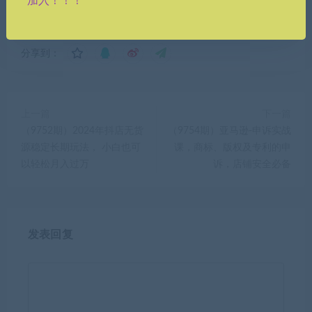
加入！！！
分享到：
上一篇
下一篇
（9752期）2024年抖店无货
（9754期）亚马逊-申诉实战
源稳定长期玩法， 小白也可
课，​商标、版权及专利的申
以轻松月入过万
诉，店铺安全必备
发表回复