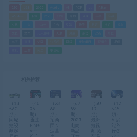
520
618
2025
Adobe
AI
PDF
ps
PS插件
Windows
下载
优化
剪辑
原创
变现
头条
实战
实操
小白
小红书
广告
引流
快手
抖音
搬运
摄影
教程
文案
无人直播
无脑
流量
游戏
滤镜
爆款
电商
直播
矩阵
短视频
网赚
蓝海项目
视频号
课程
赚钱
运营
闲鱼
零基础
相关推荐
（13
（46
（23
（67
（50
（12
560
05
68
59
10
645
期）
期）
期）
期）
期）
期）
同城
通过
招商
2023
最新
AI赋
短视
Pinte
团长
电商
短视
能各
频起
rest
运营
新品
频·摄
行各
号教
推广
宝
开发·
影课
业：