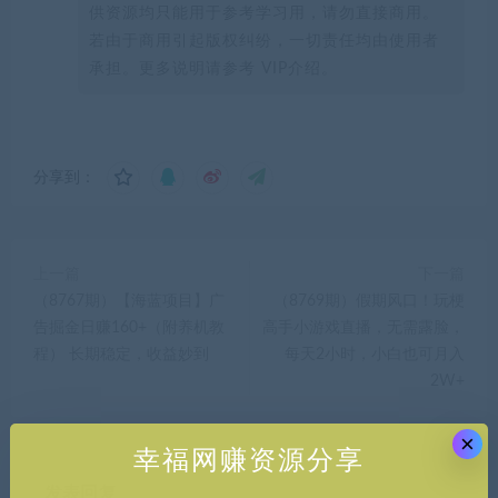
供资源均只能用于参考学习用，请勿直接商用。
若由于商用引起版权纠纷，一切责任均由使用者
承担。更多说明请参考 VIP介绍。
分享到：
上一篇
下一篇
（8767期）【海蓝项目】广
（8769期）假期风口！玩梗
告掘金日赚160+（附养机教
高手小游戏直播，无需露脸，
程） 长期稳定，收益妙到
每天2小时，小白也可月入
2W+
×
幸福网赚资源分享
发表回复