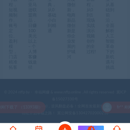
程，
亚马
典，
微创
程，
从基
短视
逊联
从0
新，
从0
础到
频制
盟商
基础
电商
到1
前
作、
品，
小白
新品
现场
沿，
账号
日赚
到精
微创
实战
全面
定
100
通
新是
演示
解析
位、
美元
你企
视频
人工
盈利
以上
业发
创作
智能
模
– 个
展的
的全
革命
型，
人博
护城
过程!
下的
门店
客赚
河
新机
精准
钱途
遇与
拓客
径
挑战
© 2024 nffp by -
幸福网赚
& www.nffp.online . All rights reserved
冀ICP
备15027330号
幸福网赚(www.nffp.online)，逆风翻盘必备！全网首发最新热门网赚项目，
下载了 （13393期）
fr** 刚刚
轻松开启幸福之路！
冀公网安备13042702000218