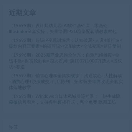
近期文章
（19699期）设计师幼儿园-AI软件基础课｜零基础
Illustrator全套实操，矢量绘图IP3D渲染配套助教素材包
（19692期）超级IP变现训练营：认知破局×人设4维打造×
爆款内容三要素×拍摄剪辑×投流放大×全域变现×矩阵复制
（19696期）2026新商业思维全体系：自测思维维度×金
钱本质×财富轮到你×四大布局×赚100万1000万选人×股权
坑×赛道
（19697期）销售心理学全集实战课｜沟通攻心+人性解读
+消费心理+说服成交+门店陈列，拓客裂变年终收现全套实
体落地教学
（19695期）Windows自媒体私域引流神器！一键生成隐
藏微信号图片，支持多种模板样式，完全免费 隐图工坊
标签