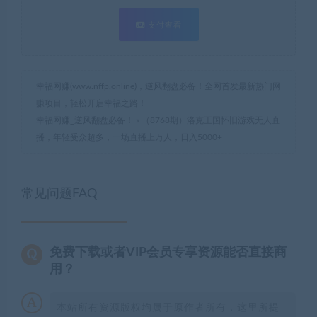
支付查看
幸福网赚(www.nffp.online)，逆风翻盘必备！全网首发最新热门网
赚项目，轻松开启幸福之路！
幸福网赚_逆风翻盘必备！
»
（8768期）洛克王国怀旧游戏无人直
播，年轻受众超多，一场直播上万人，日入5000+
常见问题FAQ
免费下载或者VIP会员专享资源能否直接商
用？
本站所有资源版权均属于原作者所有，这里所提