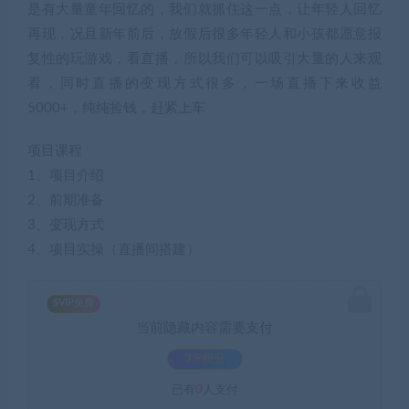
是有大量童年回忆的，我们就抓住这一点，让年轻人回忆
再现，况且新年前后，放假后很多年轻人和小孩都愿意报
复性的玩游戏，看直播，所以我们可以吸引大量的人来观
看，同时直播的变现方式很多，一场直播下来收益
5000+，纯纯捡钱，赶紧上车
项目课程
1、项目介绍
2、前期准备
3、变现方式
4、项目实操（直播间搭建）
SVIP免费
当前隐藏内容需要支付
3.9积分
已有
0
人支付