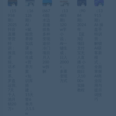
（15
（16
(667
（13
（90
（13
958
126
4期)
485
84
915
期）
期）
水边
期）
期）
期）
2025
AI
直播
120
2024
AI-操
抖音
+赋
抓鱼
w字
年
盘手
直播
能营
多种
小
【蓝
特训
带货
养师
变现
说，
海】
营，
特
实战
途径
AI一
项目
解锁
训：
课，
冷门
键生
支付
AI获
推流
问卷
项目
成，
宝无
客新
逻
生成
月入
日入
人直
模
辑、
+营
200
2000
播 小
式，
话术
养方
w拆
+，
白也
全面
体
案
解
多重
能日
掌握
系、
+知
变现
入10
AI商
罗盘
识库
方式
00+
业应
运营,
搭
实操
用与
7天
建，
教程
提示
千人
15天
词技
池月
签6
巧
销20
单月
万+
入1.5
w