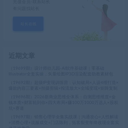
充值会员-联系站长
有问题找站长
站长在线
近期文章
（19699期）设计师幼儿园-AI软件基础课｜零基础
Illustrator全套实操，矢量绘图IP3D渲染配套助教素材包
（19692期）超级IP变现训练营：认知破局×人设4维打造×
爆款内容三要素×拍摄剪辑×投流放大×全域变现×矩阵复制
（19696期）2026新商业思维全体系：自测思维维度×金
钱本质×财富轮到你×四大布局×赚100万1000万选人×股权
坑×赛道
（19697期）销售心理学全集实战课｜沟通攻心+人性解读
+消费心理+说服成交+门店陈列，拓客裂变年终收现全套实