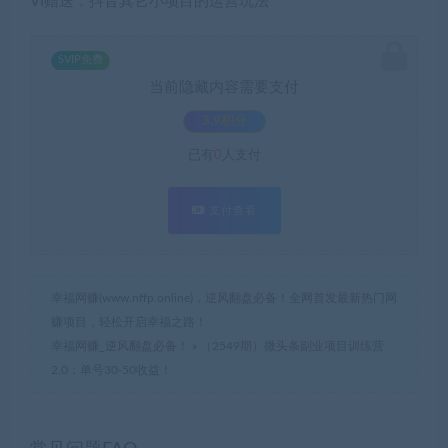
VI赠送：抖音其它小项目的运营玩法
SVIP免费
当前隐藏内容需要支付
3.9积分
已有
0
人支付
支付查看
幸福网赚(www.nffp.online)，逆风翻盘必备！全网首发最新热门网
赚项目，轻松开启幸福之路！
幸福网赚_逆风翻盘必备！
»
（2549期）微头条副业项目训练营
2.0：单号30-50收益！