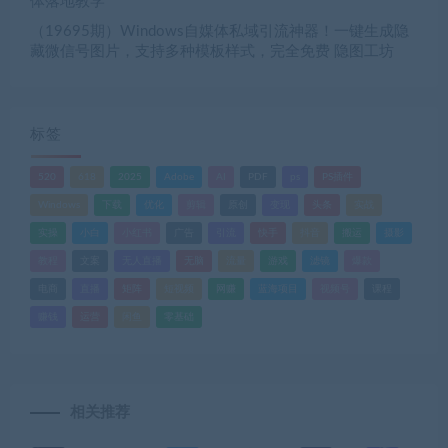
体落地教学
（19695期）Windows自媒体私域引流神器！一键生成隐
藏微信号图片，支持多种模板样式，完全免费 隐图工坊
标签
520
618
2025
Adobe
AI
PDF
ps
PS插件
Windows
下载
优化
剪辑
原创
变现
头条
实战
实操
小白
小红书
广告
引流
快手
抖音
搬运
摄影
教程
文案
无人直播
无脑
流量
游戏
滤镜
爆款
电商
直播
矩阵
短视频
网赚
蓝海项目
视频号
课程
赚钱
运营
闲鱼
零基础
相关推荐