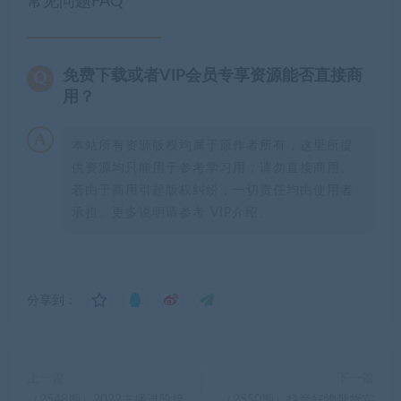
常见问题FAQ
免费下载或者VIP会员专享资源能否直接商
用？
本站所有资源版权均属于原作者所有，这里所提
供资源均只能用于参考学习用，请勿直接商用。
若由于商用引起版权纠纷，一切责任均由使用者
承担。更多说明请参考 VIP介绍。
分享到：
上一篇
下一篇
（2548期）2022主播进阶培
（2550期）抖音好物带货实