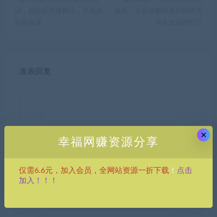
训，超级星主播孵化，主播进
操课：全盘拆解抖音好物带货
阶必修课
号全套流程打法
发表回复
×
幸福网赚资源分享
昵称*
点击
仅需6.6元，加入会员，全网站资源一折下载
！
加入！！！
E-mail*