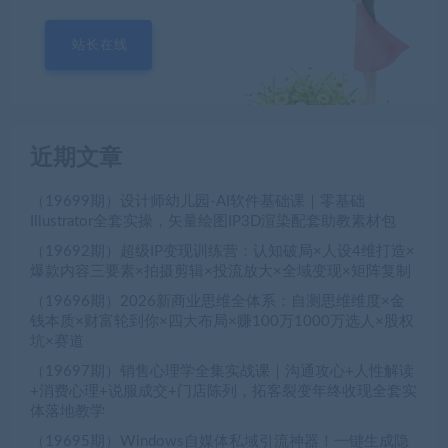
站长在线
近期文章
（19699期）设计师幼儿园-AI软件基础课｜零基础
Illustrator全套实操，矢量绘图IP3D渲染配套助教素材包
（19692期）超级IP变现训练营：认知破局×人设4维打造×
爆款内容三要素×拍摄剪辑×投流放大×全域变现×矩阵复制
（19696期）2026新商业思维全体系：自测思维维度×金
钱本质×财富轮到你×四大布局×赚100万1000万选人×股权
坑×赛道
（19697期）销售心理学全集实战课｜沟通攻心+人性解读
+消费心理+说服成交+门店陈列，拓客裂变年终收现全套实
体落地教学
（19695期）Windows自媒体私域引流神器！一键生成隐