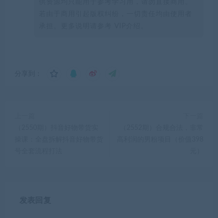
供资源均只能用于参考学习用，请勿直接商用。
若由于商用引起版权纠纷，一切责任均由使用者
承担。更多说明请参考 VIP介绍。
分享到：
上一篇
下一篇
（2550期）抖音好物带货实
（2552期）合规合法，非常
操课：全盘拆解抖音好物带货
高利润的男粉项目（价值398
号全套流程打法
元）
发表回复