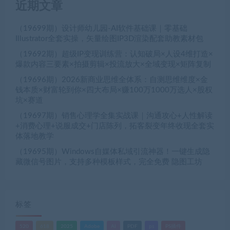
近期文章
（19699期）设计师幼儿园-AI软件基础课｜零基础
Illustrator全套实操，矢量绘图IP3D渲染配套助教素材包
（19692期）超级IP变现训练营：认知破局×人设4维打造×
爆款内容三要素×拍摄剪辑×投流放大×全域变现×矩阵复制
（19696期）2026新商业思维全体系：自测思维维度×金
钱本质×财富轮到你×四大布局×赚100万1000万选人×股权
坑×赛道
（19697期）销售心理学全集实战课｜沟通攻心+人性解读
+消费心理+说服成交+门店陈列，拓客裂变年终收现全套实
体落地教学
（19695期）Windows自媒体私域引流神器！一键生成隐
藏微信号图片，支持多种模板样式，完全免费 隐图工坊
标签
520
618
2025
Adobe
AI
PDF
ps
PS插件