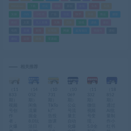
Windows
下载
优化
剪辑
原创
变现
头条
实战
实操
小白
小红书
广告
引流
快手
抖音
搬运
摄影
教程
文案
无人直播
无脑
流量
游戏
滤镜
爆款
电商
直播
矩阵
短视频
网赚
蓝海项目
视频号
课程
赚钱
运营
闲鱼
零基础
相关推荐
（11
（14
（10
（10
（11
（18
833
052
731
069
332
852
期）
期）
期）
期）
期）
期）
视频
闲鱼
TikTo
公众
微信
通过
号创
流量
k广
号流
视频
AI批
作
掘金
告投
量主
号变
量制
者，
8.0玩
放课
自动
现，
作小
火爆
法日
程，
化爆
5.0全
红书