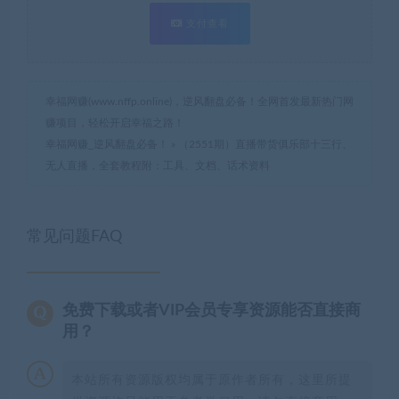
支付查看
幸福网赚(www.nffp.online)，逆风翻盘必备！全网首发最新热门网
赚项目，轻松开启幸福之路！
幸福网赚_逆风翻盘必备！
»
（2551期）直播带货俱乐部十三行、
无人直播，全套教程附：工具、文档、话术资料
常见问题FAQ
免费下载或者VIP会员专享资源能否直接商
用？
本站所有资源版权均属于原作者所有，这里所提