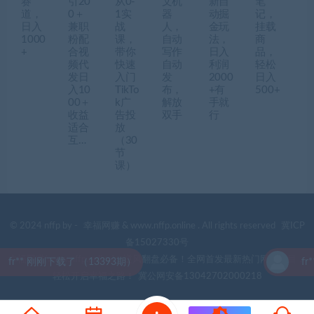
赛
引20
从0-
文机
新自
笔
道，
0＋
1实
器
动掘
记，
日入
兼职
战
人，
金玩
挂载
1000
粉配
课，
自动
法，
商
+
合视
带你
写作
日入
品，
频代
快速
自动
利润
轻松
发日
入门
发
2000
日入
入10
TikTo
布，
+有
500+
00＋
k广
解放
手就
收益
告投
双手
行
适合
放
互…
（30
节
课）
© 2024 nffp by -
幸福网赚
& www.nffp.online . All rights reserved
冀ICP
备15027330号
幸福网赚(www.nffp.online)，逆风翻盘必备！全网首发最新热门网赚项目，
** 刚刚下载了 （13393期）
fr*
轻松开启幸福之路！
冀公网安备13042702000218