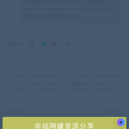
供资源均只能用于参考学习用，请勿直接商用。
若由于商用引起版权纠纷，一切责任均由使用者
承担。更多说明请参考 VIP介绍。
分享到：
上一篇
下一篇
（2551期）直播带货俱乐部
（2553期）《波波的每周私
十三行、无人直播，全套教程
域案例课》从0开始做一个百
附：工具、文档、话术资料
万级的账号 一天销售额过千
万
×
幸福网赚资源分享
发表回复