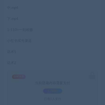
中.mp4
下.mp4
1-110+一刻相册
小红书买号渠道
话术1
话术2
SVIP免费
当前隐藏内容需要支付
3.9积分
已有
0
人支付