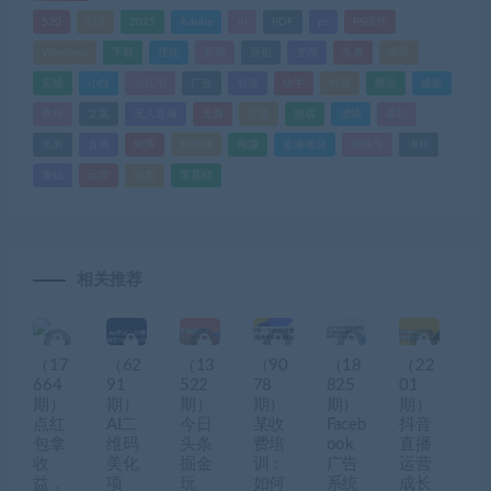
520
618
2025
Adobe
AI
PDF
ps
PS插件
Windows
下载
优化
剪辑
原创
变现
头条
实战
实操
小白
小红书
广告
引流
快手
抖音
搬运
摄影
教程
文案
无人直播
无脑
流量
游戏
滤镜
爆款
电商
直播
矩阵
短视频
网赚
蓝海项目
视频号
课程
赚钱
运营
闲鱼
零基础
相关推荐
（17
（62
（13
（90
（18
（22
664
91
522
78
825
01
期）
期）
期）
期）
期）
期）
点红
AI二
今日
某收
Faceb
抖音
包拿
维码
头条
费培
ook
直播
收
美化
掘金
训：
广告
运营
益，
项
玩
如何
系统
成长