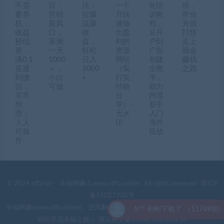
不需
目，
法：
一个
化培
班，
要养
营销
拉爆
月快
训教
带你
机，
新风
流量
速做
程，
升级
收益
口，
收
出盈
从开
打怪
秒结
亲测
益，
利的
户到
走上
算，
一天
轻松
资源
广告
掘金
满0.1
1000
日入
网站
创建
赚钱
直接
＋，
2000
（实
全教
之路
到微
小白
+
打实
学，
信，
可做
经验
助力
非常
分
跨境
丝
享）-
新手
滑，
无水
入门
人人
印
海外
可操
投放
作
© 2024 nffp by -
幸福网赚
& www.nffp.online . All rights reserved
冀ICP
备15027330号
幸福网赚(www.nffp.online)，逆风翻盘必备！全网首发最新热门网赚项目，
fr** 刚刚下载了 （11749期）
轻松开启幸福之路！
冀公网安备13042702000218