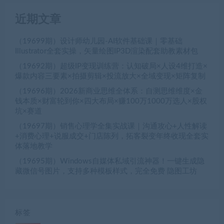
近期文章
（19699期）设计师幼儿园-AI软件基础课｜零基础
Illustrator全套实操，矢量绘图IP3D渲染配套助教素材包
（19692期）超级IP变现训练营：认知破局×人设4维打造×
爆款内容三要素×拍摄剪辑×投流放大×全域变现×矩阵复制
（19696期）2026新商业思维全体系：自测思维维度×金
钱本质×财富轮到你×四大布局×赚100万1000万选人×股权
坑×赛道
（19697期）销售心理学全集实战课｜沟通攻心+人性解读
+消费心理+说服成交+门店陈列，拓客裂变年终收现全套实
体落地教学
（19695期）Windows自媒体私域引流神器！一键生成隐
藏微信号图片，支持多种模板样式，完全免费 隐图工坊
标签