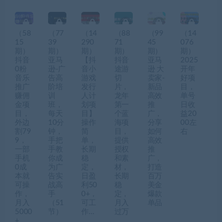
（58
（77
（14
（88
（99
（14
15
39
290
71
45
076
期）
期）
期）
期）
期）
期）
抖音
亚马
【抖
抖音
亚马
2025
0粉
逊-广
音小
途游
逊 大
开年
音乐
告高
游戏
切
卖家-
好项
推广
阶培
发行
片，
新品
目，
赚佣
训
人计
龙年
高效
单号
金项
班，
划项
第一
推
日收
目，
每天
目】
个蓝
广，
益20
外边
10分
操作
海项
分享
00左
割79
钟，
简
目，
如何
右
9，
手把
单，
提供
高效
一部
手教
长期
授权
推
手机
你成
稳
和素
广，
0成
为广
定，
材，
打造
本就
告实
日盈
长期
百万
可操
战高
利50
稳
美金
作，
手
0+，
定，
爆款
月入
（51
可工
月入
单品
5000
节）
作…
过万
+