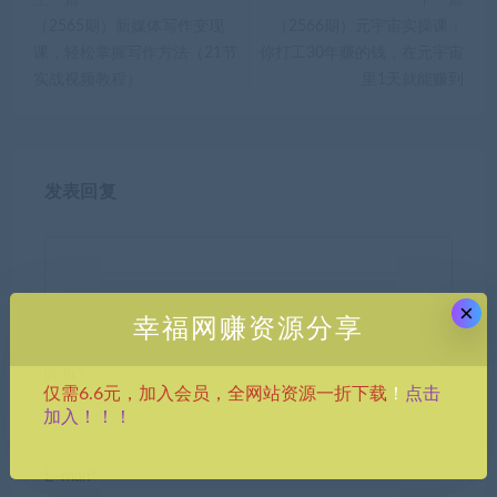
（2565期）新媒体写作变现
（2566期）元宇宙实操课：
课，轻松掌握写作方法（21节
你打工30年赚的钱，在元宇宙
实战视频教程）
里1天就能赚到
发表回复
×
幸福网赚资源分享
昵称*
点击
仅需6.6元，加入会员，全网站资源一折下载
！
加入！！！
E-mail*