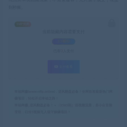
到秒账。
SVIP免费
当前隐藏内容需要支付
3.9积分
已有
0
人支付
支付查看
幸福网赚(www.nffp.online)，逆风翻盘必备！全网首发最新热门网
赚项目，轻松开启幸福之路！
幸福网赚_逆风翻盘必备！
»
（2565期）借视频流量，卖小众音频
变现，日传5视频无人值守躺赚项目！