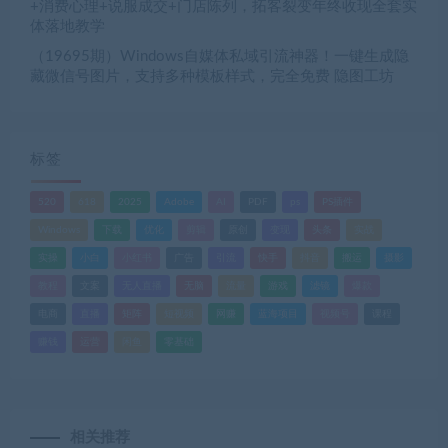
+消费心理+说服成交+门店陈列，拓客裂变年终收现全套实
体落地教学
（19695期）Windows自媒体私域引流神器！一键生成隐
藏微信号图片，支持多种模板样式，完全免费 隐图工坊
标签
520
618
2025
Adobe
AI
PDF
ps
PS插件
Windows
下载
优化
剪辑
原创
变现
头条
实战
实操
小白
小红书
广告
引流
快手
抖音
搬运
摄影
教程
文案
无人直播
无脑
流量
游戏
滤镜
爆款
电商
直播
矩阵
短视频
网赚
蓝海项目
视频号
课程
赚钱
运营
闲鱼
零基础
相关推荐