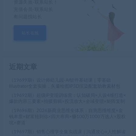
资源失效-联系站长！
充值会员-联系站长
有问题找站长
站长在线
近期文章
（19699期）设计师幼儿园-AI软件基础课｜零基础
Illustrator全套实操，矢量绘图IP3D渲染配套助教素材包
（19692期）超级IP变现训练营：认知破局×人设4维打造×
爆款内容三要素×拍摄剪辑×投流放大×全域变现×矩阵复制
（19696期）2026新商业思维全体系：自测思维维度×金
钱本质×财富轮到你×四大布局×赚100万1000万选人×股权
坑×赛道
（19697期）销售心理学全集实战课｜沟通攻心+人性解读