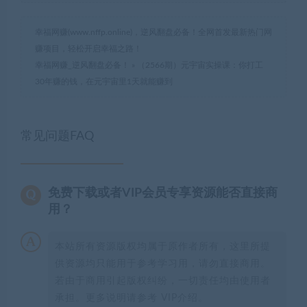
幸福网赚(www.nffp.online)，逆风翻盘必备！全网首发最新热门网
赚项目，轻松开启幸福之路！
幸福网赚_逆风翻盘必备！
»
（2566期）元宇宙实操课：你打工
30年赚的钱，在元宇宙里1天就能赚到
常见问题FAQ
免费下载或者VIP会员专享资源能否直接商
用？
本站所有资源版权均属于原作者所有，这里所提
供资源均只能用于参考学习用，请勿直接商用。
若由于商用引起版权纠纷，一切责任均由使用者
承担。更多说明请参考 VIP介绍。