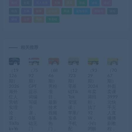
教程
文案
无人直播
无脑
流量
游戏
滤镜
爆款
电商
直播
矩阵
短视频
网赚
蓝海项目
视频号
课程
赚钱
运营
闲鱼
零基础
相关推荐
（19
（75
（68
（12
（93
（70
126
92
46
723
29
67
期）
期）
期）
期）
期）
期）
2026
GPT
男粉
零基
2024
外面
海外
提示
项
础Tik
年卖
卖课
红人
词编
目，
Tok
莆田
3999
营销
写提
最新
变现
鞋，
元快
实理
升
技术
课：
搞了
手无
论
课，
视频
苹果/
92
人直
课：
0基
条条
安卓
W，
播播
TikTo
础无
热
手机
小白
剧教
k+Yo
门
门，
配
闭眼
程，