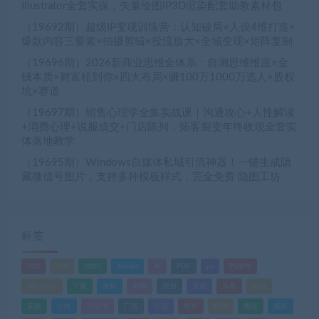
Illustrator全套实操，矢量绘图IP3D渲染配套助教素材包
（19692期）超级IP变现训练营：认知破局×人设4维打造×
爆款内容三要素×拍摄剪辑×投流放大×全域变现×矩阵复制
（19696期）2026新商业思维全体系：自测思维维度×金
钱本质×财富轮到你×四大布局×赚100万1000万选人×股权
坑×赛道
（19697期）销售心理学全集实战课｜沟通攻心+人性解读
+消费心理+说服成交+门店陈列，拓客裂变年终收现全套实
体落地教学
（19695期）Windows自媒体私域引流神器！一键生成隐
藏微信号图片，支持多种模板样式，完全免费 隐图工坊
标签
520
618
2025
Adobe
AI
PDF
ps
PS插件
Windows
下载
优化
剪辑
原创
变现
头条
实战
实操
小白
小红书
广告
引流
快手
抖音
搬运
摄影