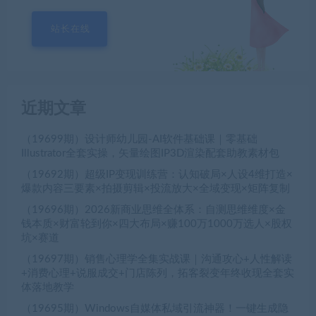
站长在线
近期文章
（19699期）设计师幼儿园-AI软件基础课｜零基础
Illustrator全套实操，矢量绘图IP3D渲染配套助教素材包
（19692期）超级IP变现训练营：认知破局×人设4维打造×
爆款内容三要素×拍摄剪辑×投流放大×全域变现×矩阵复制
（19696期）2026新商业思维全体系：自测思维维度×金
钱本质×财富轮到你×四大布局×赚100万1000万选人×股权
坑×赛道
（19697期）销售心理学全集实战课｜沟通攻心+人性解读
+消费心理+说服成交+门店陈列，拓客裂变年终收现全套实
体落地教学
（19695期）Windows自媒体私域引流神器！一键生成隐