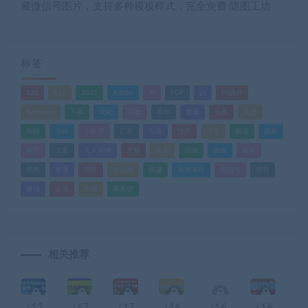
藏微信号图片，支持多种模板样式，完全免费 隐图工坊
标签
520
618
2025
Adobe
AI
PDF
ps
PS插件
Windows
下载
优化
剪辑
原创
变现
头条
实战
实操
小白
小红书
广告
引流
快手
抖音
搬运
摄影
教程
文案
无人直播
无脑
流量
游戏
滤镜
爆款
电商
直播
矩阵
短视频
网赚
蓝海项目
视频号
课程
赚钱
运营
闲鱼
零基础
相关推荐
（12
（67
（17
（46
（16
（16