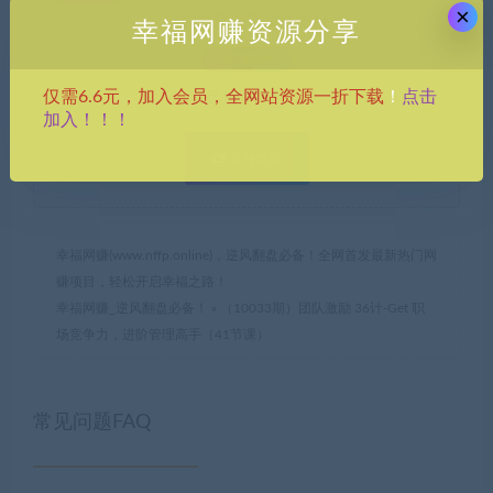
×
当前隐藏内容需要支付
幸福网赚资源分享
3.9积分
点击
仅需6.6元，加入会员，全网站资源一折下载
！
已有
0
人支付
加入！！！
支付查看
幸福网赚(www.nffp.online)，逆风翻盘必备！全网首发最新热门网
赚项目，轻松开启幸福之路！
幸福网赚_逆风翻盘必备！
»
（10033期）团队激励 36计-Get 职
场竞争力，进阶管理高手（41节课）
常见问题FAQ