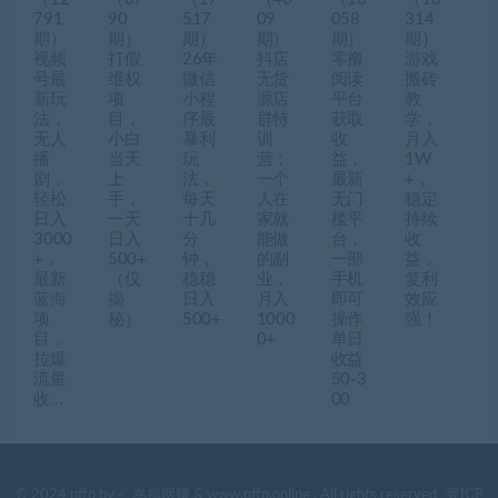
791
90
517
09
058
314
期）
期）
期）
期）
期）
期）
视频
打假
26年
抖店
零撸
游戏
号最
维权
微信
无货
阅读
搬砖
新玩
项
小程
源店
平台
教
法，
目，
序最
群特
获取
学，
无人
小白
暴利
训
收
月入
播
当天
玩
营：
益，
1W
剧，
上
法，
一个
最新
+，
轻松
手，
每天
人在
无门
稳定
日入
一天
十几
家就
槛平
持续
3000
日入
分
能做
台，
收
+，
500+
钟，
的副
一部
益，
最新
（仅
稳稳
业，
手机
复利
蓝海
揭
日入
月入
即可
效应
项
秘）
500+
1000
操作
强！
目，
0+
单日
拉爆
收益
流量
50-3
收…
00
© 2024 nffp by -
幸福网赚
& www.nffp.online . All rights reserved
冀ICP