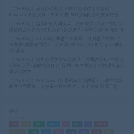
（19699期）设计师幼儿园-AI软件基础课｜零基础
Illustrator全套实操，矢量绘图IP3D渲染配套助教素材包
（19692期）超级IP变现训练营：认知破局×人设4维打造×
爆款内容三要素×拍摄剪辑×投流放大×全域变现×矩阵复制
（19696期）2026新商业思维全体系：自测思维维度×金
钱本质×财富轮到你×四大布局×赚100万1000万选人×股权
坑×赛道
（19697期）销售心理学全集实战课｜沟通攻心+人性解读
+消费心理+说服成交+门店陈列，拓客裂变年终收现全套实
体落地教学
（19695期）Windows自媒体私域引流神器！一键生成隐
藏微信号图片，支持多种模板样式，完全免费 隐图工坊
标签
520
618
2025
Adobe
AI
PDF
ps
PS插件
Windows
下载
优化
剪辑
原创
变现
头条
实战