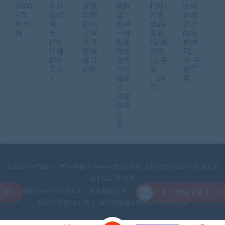
3000
并获
直播
载神
打造I
绘画
+简
取得
间精
器，
P/选
速成
单无
佣
细化
支持
爆品/
从小
脑
金，
运营
一键
开店
白到
轻松
全流
批量
铺/爆
精通-
日赚
程解
导出
款笔
72
150
读 (1
含图
记/等
节-中
美元
1节)
片视
等
英字
！
频评
（24
幕
论，
节）
还能
保存
合
集！
© 2024 nffp by -
幸福网赚
& www.nffp.online . All rights reserved
冀ICP
备15027330号
幸福网赚(www.nffp.online)，逆风翻盘必备！全网首发最新热门网赚项目，
）
fr** 刚刚下载了 （117
轻松开启幸福之路！
冀公网安备13042702000218