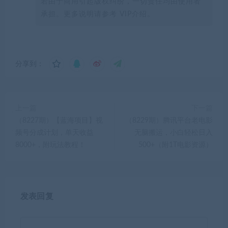
若由于商用引起版权纠纷，一切责任均由使用者
承担。更多说明请参考 VIP介绍。
分享到：
上一篇
下一篇
（8227期）【蓝海项目】视
（8229期）腾讯平台老电影
频号分成计划，单天收益
无脑搬运，小白轻松日入
8000+，附玩法教程！
500+（附1T电影资源）
发表回复