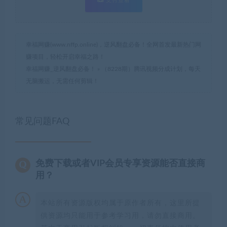
支付查看
幸福网赚(www.nffp.online)，逆风翻盘必备！全网首发最新热门网
赚项目，轻松开启幸福之路！
幸福网赚_逆风翻盘必备！
»
（8228期）腾讯视频分成计划，每天
无脑搬运，无需任何剪辑！
常见问题FAQ
免费下载或者VIP会员专享资源能否直接商
用？
本站所有资源版权均属于原作者所有，这里所提
供资源均只能用于参考学习用，请勿直接商用。