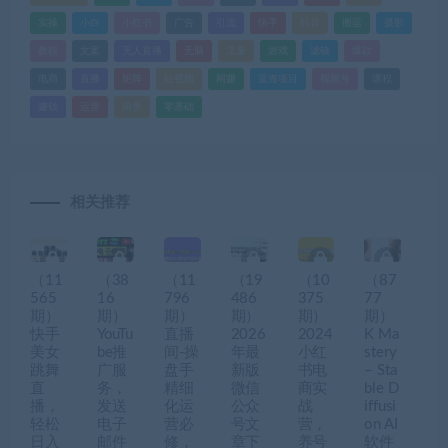
实操
小白
小红书
广告
引流
快手
抖音
搬运
摄影
教程
文案
无人直播
无脑
流量
游戏
滤镜
爆款
电商
直播
矩阵
短视频
网赚
蓝海项目
视频号
课程
赚钱
运营
闲鱼
零基础
相关推荐
（11
（38
（11
（19
（10
（87
565
16
796
486
375
77
期）
期）
期）
期）
期）
期）
快手
YouTu
直播
2026
2024
K Ma
美女
be推
间-操
年最
小红
stery
跳舞
广服
盘手
新版
书电
– Sta
直
务，
精细
微信
商实
ble D
播，
发送
化运
公众
战
iffusi
轻松
电子
营必
号文
营，
on AI
日入
邮件
修，
章下
养号
软件