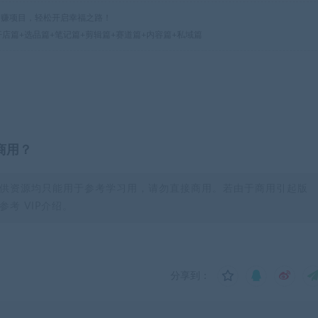
热门网赚项目，轻松开启幸福之路！
开店篇+选品篇+笔记篇+剪辑篇+赛道篇+内容篇+私域篇
商用？
供资源均只能用于参考学习用，请勿直接商用。若由于商用引起版
考 VIP介绍。
分享到：