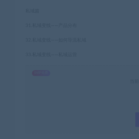
私域篇
31.私域变线——产品分布
32.私域变线——如何导流私域
33.私域变线——私域运营
SVIP免费
当前