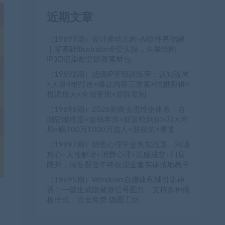
近期文章
（19699期）设计师幼儿园-AI软件基础课
｜零基础Illustrator全套实操，矢量绘图
IP3D渲染配套助教素材包
（19692期）超级IP变现训练营：认知破局
×人设4维打造×爆款内容三要素×拍摄剪辑×
投流放大×全域变现×矩阵复制
（19696期）2026新商业思维全体系：自
测思维维度×金钱本质×财富轮到你×四大布
局×赚100万1000万选人×股权坑×赛道
（19697期）销售心理学全集实战课｜沟通
攻心+人性解读+消费心理+说服成交+门店
陈列，拓客裂变年终收现全套实体落地教学
（19695期）Windows自媒体私域引流神
器！一键生成隐藏微信号图片，支持多种模
板样式，完全免费 隐图工坊