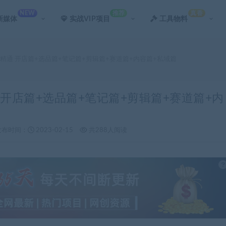
NEW
推荐
真香
新媒体
实战VIP项目
工具物料
精通 开店篇+选品篇+笔记篇+剪辑篇+赛道篇+内容篇+私域篇
 开店篇+选品篇+笔记篇+剪辑篇+赛道篇+内
发布时间：
2023-02-15
共288人阅读