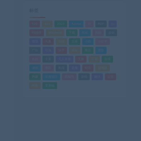
标签
520
618
2025
Adobe
AI
PDF
ps
PS插件
Windows
下载
优化
剪辑
原创
变现
头条
实战
实操
小白
小红书
广告
引流
快手
抖音
搬运
摄影
教程
文案
无人直播
无脑
流量
游戏
滤镜
爆款
电商
直播
矩阵
短视频
网赚
蓝海项目
视频号
课程
赚钱
运营
闲鱼
零基础