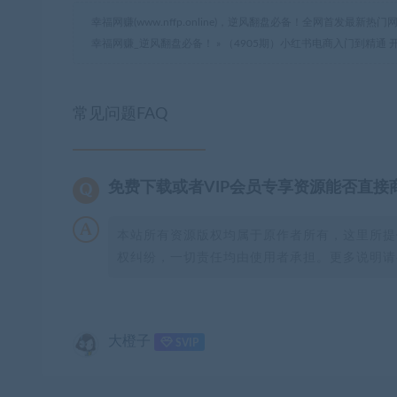
幸福网赚(www.nffp.online)，逆风翻盘必备！全网首发最新
幸福网赚_逆风翻盘必备！
»
（4905期）小红书电商入门到精通 
常见问题FAQ
免费下载或者VIP会员专享资源能否直接
本站所有资源版权均属于原作者所有，这里所提
权纠纷，一切责任均由使用者承担。更多说明请参
大橙子
SVIP