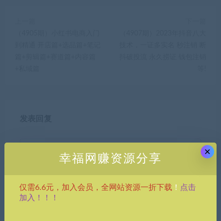
上一篇
下一篇
（4905期）小红书电商入门
（4907期）2023年抖音八大
到精通 开店篇+选品篇+笔记
技术，一证多实名 秒注销 断
篇+剪辑篇+赛道篇+内容篇
抖破投流 永久捞证 钱包注销
+私域篇
等!
发表回复
×
幸福网赚资源分享
点击
仅需6.6元，加入会员，全网站资源一折下载
！
加入！！！
昵称*