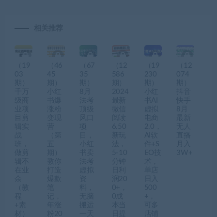
相关推荐
（19
（46
（67
（12
（19
（12
03
45
35
586
230
074
期）
期）
期）
期）
期）
期）
千万
小红
8月
2024
小红
抖音
级商
书爆
法考
最新
书AI
快手
业项
涨粉
顶级
微信
虚拟
8月
目剪
变现
风口
阅读
电商
最新
辑实
营
项
6.50
2.0，
无人
战
（第
目，
新玩
AI软
直播
班，
五
小红
法，
件+S
月入
做剪
期）
书卖
5-10
EO技
3W+
辑不
教你
法考
分钟
术，
在业
打造
虚拟
日利
单店
余
爆款
资
润20
日入
（教
笔
料，
0+，
500
程
记，
无脑
0成
+，
+素
年涨
搬运
本当
可多
材）
粉20
一天
日提
店铺