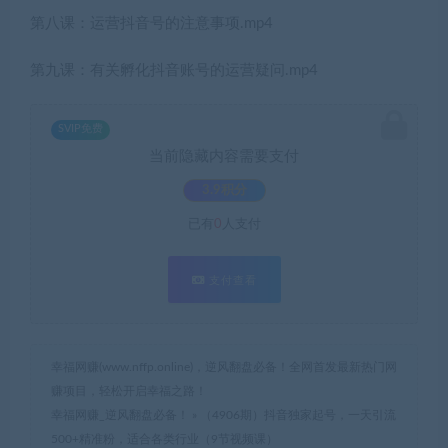
第八课：运营抖音号的注意事项.mp4
第九课：有关孵化抖音账号的运营疑问.mp4
SVIP免费
当前隐藏内容需要支付
3.9积分
已有
0
人支付
支付查看
幸福网赚(www.nffp.online)，逆风翻盘必备！全网首发最新热门网
赚项目，轻松开启幸福之路！
幸福网赚_逆风翻盘必备！
»
（4906期）抖音独家起号，一天引流
500+精准粉，适合各类行业（9节视频课）