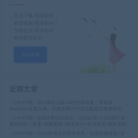
无法下载-联系站长
资源失效-联系站长！
充值会员-联系站长
有问题找站长
站长在线
近期文章
（19699期）设计师幼儿园-AI软件基础课｜零基础
Illustrator全套实操，矢量绘图IP3D渲染配套助教素材包
（19692期）超级IP变现训练营：认知破局×人设4维打造×
爆款内容三要素×拍摄剪辑×投流放大×全域变现×矩阵复制
（19696期）2026新商业思维全体系：自测思维维度×金