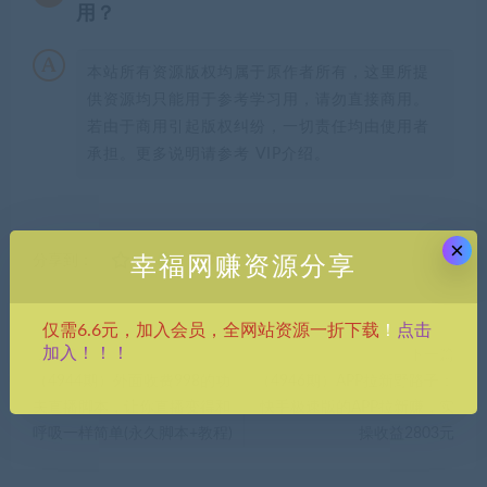
用？
本站所有资源版权均属于原作者所有，这里所提
供资源均只能用于参考学习用，请勿直接商用。
若由于商用引起版权纠纷，一切责任均由使用者
承担。更多说明请参考 VIP介绍。
×
分享到：
幸福网赚资源分享
点击
仅需6.6元，加入会员，全网站资源一折下载
！
加入！！！
上一篇
下一篇
（4944期）外面收费998的功
（4946期）APP拉新野路子：
夫直播脚本，让你直播变得和
快手极速版的APP拉新赚，实
呼吸一样简单(永久脚本+教程)
操收益2803元