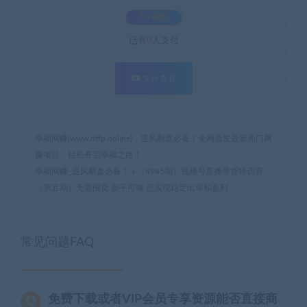
3.9积分
已有
0
人支付
支付查看
幸福网赚(www.nffp.online)，逆风翻盘必备！全网首发最新热门网
赚项目，轻松开启幸福之路！
幸福网赚_逆风翻盘必备！
»
（4945期）视频号直播带货特训营
（第五期）无需囤货 新手可做 已实现稳定出单和盈利
常见问题FAQ
免费下载或者VIP会员专享资源能否直接商