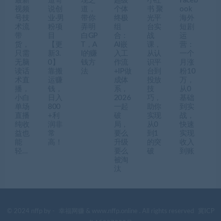
最新
道哥
现之
超级
小红
Faceb
视频
说创
道，
个体
书 聚
ook
号技
业·男
带你
终极
光平
海外
术流
粉项
弄明
组
台实
短剧
带
目
白GP
合：
战
运
货，
【更
T，A
AI嵌
课，
营：
只需
新3.
I的赚
入工
从认
一个
无脑
0】
钱方
作流
识平
月涨
读话
靠搬
法
+IP做
台到
粉10
术直
运赚
成体
投放
万，
播，
钱，
系，
技
从0
小白
日入
2026
巧，
基础
单场
800
一起
助你
到实
直播
+利
破
实现
战，
纯收
润非
局，
从0
快速
益也
常
要么
到1
实现
能
高！
升级
的突
收入
轻…
要么
破
到账
被淘
汰
© 2024 nffp by -
幸福网赚
& www.nffp.online . All rights reserved
冀ICP