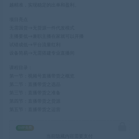
越精准，实现稳定的出单和盈利。
项目亮点
无需国货→无货源一件代发模式
主播要低→兼职主播在家就可以开播
试错成低→平台流量红利
设备简易→无需搭建专业直播间
课程目录：
第一节：视频号直播带货之概览
第二节：直播带货之选品
第三节：直播带货之准备
第四节：直播带货之货源
第五节：直播带货之运营
SVIP免费
当前隐藏内容需要支付