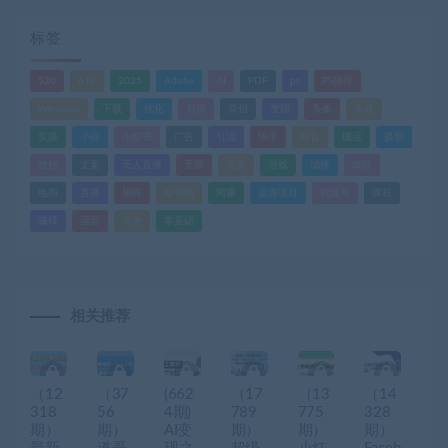
标签
520
618
2025
Adobe
AI
PDF
ps
PS插件
Windows
下载
优化
剪辑
原创
变现
头条
实战
实操
小白
小红书
广告
引流
快手
抖音
搬运
摄影
教程
文案
无人直播
无脑
流量
游戏
滤镜
爆款
电商
直播
矩阵
短视频
网赚
蓝海项目
视频号
课程
赚钱
运营
闲鱼
零基础
相关推荐
（12
（37
(662
（17
（13
（14
318
56
4期)
789
775
328
期）
期）
AI变
期）
期）
期）