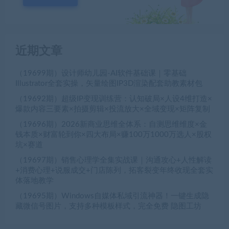
近期文章
（19699期）设计师幼儿园-AI软件基础课｜零基础
Illustrator全套实操，矢量绘图IP3D渲染配套助教素材包
（19692期）超级IP变现训练营：认知破局×人设4维打造×
爆款内容三要素×拍摄剪辑×投流放大×全域变现×矩阵复制
（19696期）2026新商业思维全体系：自测思维维度×金
钱本质×财富轮到你×四大布局×赚100万1000万选人×股权
坑×赛道
（19697期）销售心理学全集实战课｜沟通攻心+人性解读
+消费心理+说服成交+门店陈列，拓客裂变年终收现全套实
体落地教学
（19695期）Windows自媒体私域引流神器！一键生成隐
藏微信号图片，支持多种模板样式，完全免费 隐图工坊