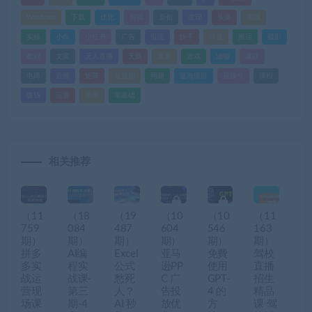
Windows
下载
优化
剪辑
原创
变现
头条
实战
实操
小白
小红书
广告
引流
快手
抖音
搬运
摄影
教程
文案
无人直播
无脑
流量
游戏
滤镜
爆款
电商
直播
矩阵
短视频
网赚
蓝海项目
视频号
课程
赚钱
运营
闲鱼
零基础
相关推荐
（11
（18
（19
（10
（10
（11
759
084
487
604
546
163
期）
期）
期）
期）
期）
期）
拼多
AI编
Excel
亚马
免費
驾校
多实
程实
公式
逊PP
使用
直播
战运
战课-
愁死
C 广
GPT-
招生
营现
第三
人？
告投
4 的
精品
场课
期-4
AI 秒
放优
方
课 驾