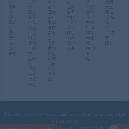
程，
月17
救
化：
法！
校抖
实时
更
场！
亚马
一分
音直
玩
新：
Chat
逊多
錢不
播技
法，
零基
GPT
Asin
花，
巧 快
爆款
础从
帮你
广告-
白嫖
速上
打
创意
甩枯
高阶
Chat
手
造，
到变
燥办
打法
GPT
（20
选
现，
公，
内训
专业
节
品、
覆盖
摸鱼
班-9
版、
课）
规则
全品
时间
节课
DALL
解析
类产
直接
·E 3
品开
翻倍
等
发，
【原
把想
创双
法变
语字
成赚
幕】
钱项
目
© 2024 nffp by -
幸福网赚
& www.nffp.online . All rights reserved
冀ICP
备15027330号
幸福网赚(www.nffp.online)，逆风翻盘必备！全网首发最新热门网赚项目，