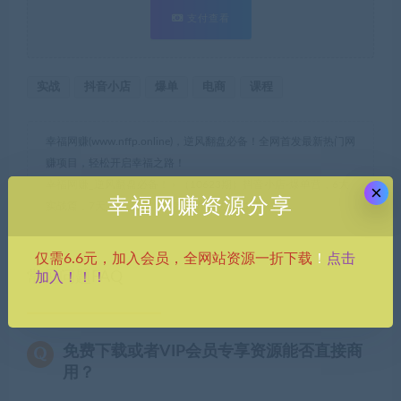
支付查看
实战
抖音小店
爆单
电商
课程
幸福网赚(www.nffp.online)，逆风翻盘必备！全网首发最新热门网
赚项目，轻松开启幸福之路！
幸福网赚_逆风翻盘必备！
»
（10623期）抖音小店-爆单营，6大
×
幸福网赚资源分享
实战篇，7天 快速起爆，标签暴力玩法（41节课）
点击
仅需6.6元，加入会员，全网站资源一折下载
！
加入！！！
常见问题FAQ
免费下载或者VIP会员专享资源能否直接商
用？