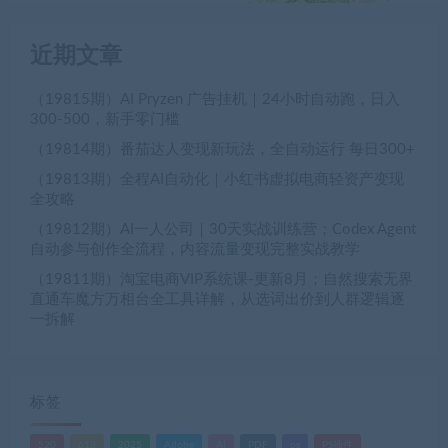
近期文章
（19815期）AI Pryzen 广告挂机｜24小时自动跑，日入
300-500，新手零门槛
（19814期）番茄达人变现新玩法，全自动运行 每日300+
（19813期）全程AI自动化｜小红书虚拟电商轻资产变现
全攻略
（19812期）AI一人公司｜30天实战训练营；Codex Agent
自动参与创作全流程，内容流量变现完整实战教学
（19811期）淘宝电商VIP系统课-更新8月；自然搜索无界
直通车魔方万相台全工具详解，从选词出价到人群逻辑逐
一拆解
标签
520
618
2025
Adobe
AI
PDF
ps
PS插件