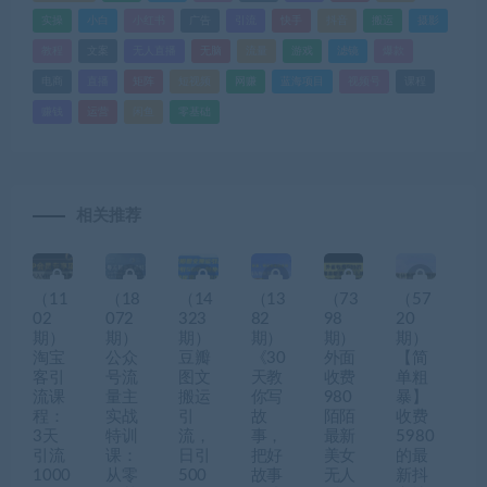
实操
小白
小红书
广告
引流
快手
抖音
搬运
摄影
教程
文案
无人直播
无脑
流量
游戏
滤镜
爆款
电商
直播
矩阵
短视频
网赚
蓝海项目
视频号
课程
赚钱
运营
闲鱼
零基础
相关推荐
（11
（18
（14
（13
（73
（57
02
072
323
82
98
20
期）
期）
期）
期）
期）
期）
淘宝
公众
豆瓣
《30
外面
【简
客引
号流
图文
天教
收费
单粗
流课
量主
搬运
你写
980
暴】
程：
实战
引
故
陌陌
收费
3天
特训
流，
事，
最新
5980
引流
课：
日引
把好
美女
的最
1000
从零
500
故事
无人
新抖