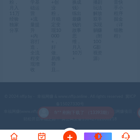
粉，
学基
+创
换成
播剧
音快
月入
础运
业
钱》
玩法
手小
11万
营
粉，
练出
解放
程序
经验
+流
月稳
最赚
双手
掘金
独家
量提
定变
钱的
实现
（详
分享
升
现10
故事
躺赚
细教
+内
000
思
（附
程）
容打
+，
维，
100
造，
好
月入
G影
全流
做、
10万
视资
程变
易推
+
源）
现增
荐
收
且…
© 2024 nffp by -
幸福网赚
& www.nffp.online . All rights reserved
冀ICP
备15027330号
幸福网赚(www.nffp.online)，逆风翻盘必备！全网首发最新热门网赚项目，
fr** 刚刚下载了 （13393期）
轻松开启幸福之路！
冀公网安备13042702000218