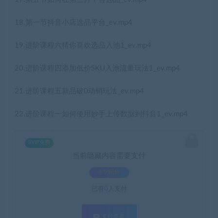
18.第一节抖音小店选品平台_ev.mp4
19.进阶课程六猜你喜欢选品入池1_ev.mp4
20.进阶课程四添加低价SKU入池流量玩法1_ev.mp4
21.进阶课程五新品破0动销玩法_ev.mp4
22.进阶课程一如何使用妙手上传数据到抖音1_ev.mp4
SVIP免费
当前隐藏内容需要支付
3.9积分
已有
0
人支付
支付查看