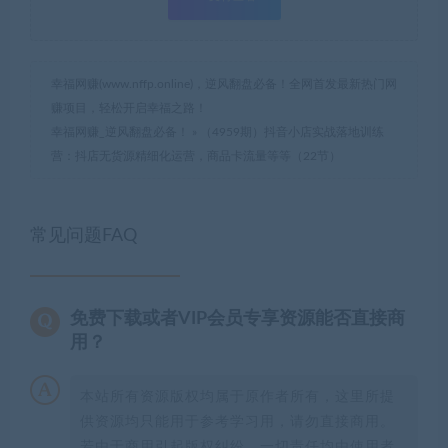
幸福网赚(www.nffp.online)，逆风翻盘必备！全网首发最新热门网
赚项目，轻松开启幸福之路！
幸福网赚_逆风翻盘必备！
»
（4959期）抖音小店实战落地训练
营：抖店无货源精细化运营，商品卡流量等等（22节）
常见问题FAQ
免费下载或者VIP会员专享资源能否直接商
用？
本站所有资源版权均属于原作者所有，这里所提
供资源均只能用于参考学习用，请勿直接商用。
若由于商用引起版权纠纷，一切责任均由使用者