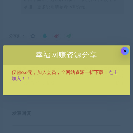
承担。更多说明请参考 VIP介绍。
分享到：
×
幸福网赚资源分享
上一篇
下一篇
（4958期）某公众号付费文
（4960期）金牌直播场控
点击
仅需6.6元，加入会员，全网站资源一折下载
！
章《2023楼市预判：新一轮
ABC课，场控职责，熟练中控
加入！！！
大牛市会来吗？》完整版
操作
发表回复