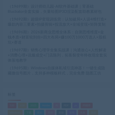
（19699期）设计师幼儿园-AI软件基础课｜零基础
Illustrator全套实操，矢量绘图IP3D渲染配套助教素材包
（19692期）超级IP变现训练营：认知破局×人设4维打造×
爆款内容三要素×拍摄剪辑×投流放大×全域变现×矩阵复制
（19696期）2026新商业思维全体系：自测思维维度×金
钱本质×财富轮到你×四大布局×赚100万1000万选人×股权
坑×赛道
（19697期）销售心理学全集实战课｜沟通攻心+人性解读
+消费心理+说服成交+门店陈列，拓客裂变年终收现全套实
体落地教学
（19695期）Windows自媒体私域引流神器！一键生成隐
藏微信号图片，支持多种模板样式，完全免费 隐图工坊
标签
520
618
2025
Adobe
AI
PDF
ps
PS插件
Windows
下载
优化
剪辑
原创
变现
头条
实战