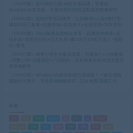
（19699期）设计师幼儿园-AI软件基础课｜零基础
Illustrator全套实操，矢量绘图IP3D渲染配套助教素材包
（19692期）超级IP变现训练营：认知破局×人设4维打造×
爆款内容三要素×拍摄剪辑×投流放大×全域变现×矩阵复制
（19696期）2026新商业思维全体系：自测思维维度×金
钱本质×财富轮到你×四大布局×赚100万1000万选人×股权
坑×赛道
（19697期）销售心理学全集实战课｜沟通攻心+人性解读
+消费心理+说服成交+门店陈列，拓客裂变年终收现全套实
体落地教学
（19695期）Windows自媒体私域引流神器！一键生成隐
藏微信号图片，支持多种模板样式，完全免费 隐图工坊
标签
520
618
2025
Adobe
AI
PDF
ps
PS插件
Windows
下载
优化
剪辑
原创
变现
头条
实战