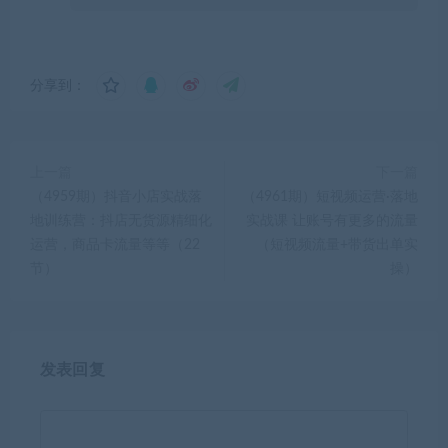
分享到：
上一篇
下一篇
（4959期）抖音小店实战落
（4961期）短视频运营·落地
地训练营：抖店无货源精细化
实战课 让账号有更多的流量
运营，商品卡流量等等（22
（短视频流量+带货出单实
节）
操）
发表回复