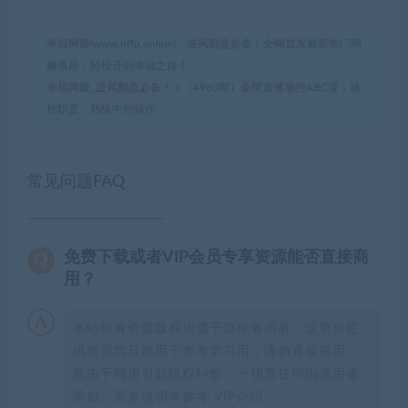
幸福网赚(www.nffp.online)，逆风翻盘必备！全网首发最新热门网
赚项目，轻松开启幸福之路！
幸福网赚_逆风翻盘必备！
»
（4960期）金牌直播场控ABC课，场
控职责，熟练中控操作
常见问题FAQ
免费下载或者VIP会员专享资源能否直接商
用？
本站所有资源版权均属于原作者所有，这里所提
供资源均只能用于参考学习用，请勿直接商用。
若由于商用引起版权纠纷，一切责任均由使用者
承担。更多说明请参考 VIP介绍。