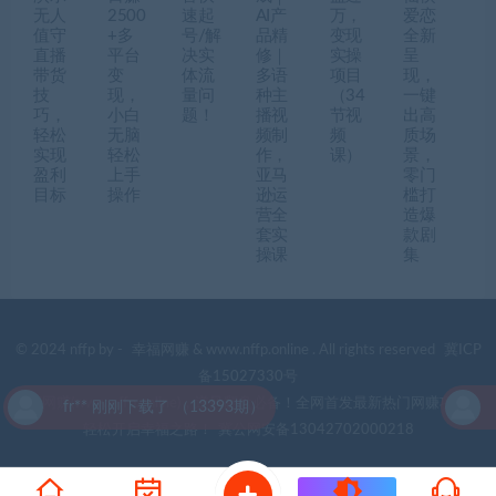
无人
2500
速起
AI产
万，
爱恋
值守
+多
号/解
品精
变现
全新
直播
平台
决实
修｜
实操
呈
带货
变
体流
多语
项目
现，
技
现，
量问
种主
（34
一键
巧，
小白
题！
播视
节视
出高
轻松
无脑
频制
频
质场
实现
轻松
作，
课）
景，
盈利
上手
亚马
零门
目标
操作
逊运
槛打
营全
造爆
套实
款剧
操课
集
© 2024 nffp by -
幸福网赚
& www.nffp.online . All rights reserved
冀ICP
备15027330号
幸福网赚(www.nffp.online)，逆风翻盘必备！全网首发最新热门网赚项目，
fr** 刚刚下载了 （13393期）
f
轻松开启幸福之路！
冀公网安备13042702000218