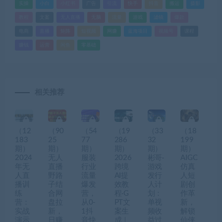
实操
小白
小红书
广告
引流
快手
抖音
搬运
摄影
教程
文案
无人直播
无脑
流量
游戏
滤镜
爆款
电商
直播
矩阵
短视频
网赚
蓝海项目
视频号
课程
赚钱
运营
闲鱼
零基础
相关推荐
（12
（90
（54
（19
（33
（18
183
25
77
286
32
199
期）
期）
期）
期）
期）
期）
2024
无人
服装
2026
彬哥·
AIGC
年无
直播
行业
跨境
游戏
仿真
人直
野路
流量
AI提
发行
人短
播训
子结
爆发
效教
人计
剧创
练
合网
营，
程·G
划：
作革
营：
盘拉
从0-
PT文
单视
新，
实战
新，
1抖
案生
频收
解锁
演示
日赚
音快
成｜
益过
仙侠