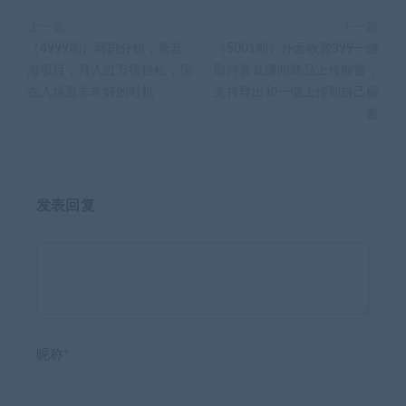
上一篇
下一篇
（4999期）网剧分销，新蓝
（5001期）外面收费399一键
海项目，月入过万很轻松，现
取抖音直播间商品上传橱窗，
在入场是非常好的时机
支持导出和一键上传到自己橱
窗
发表回复
昵称*