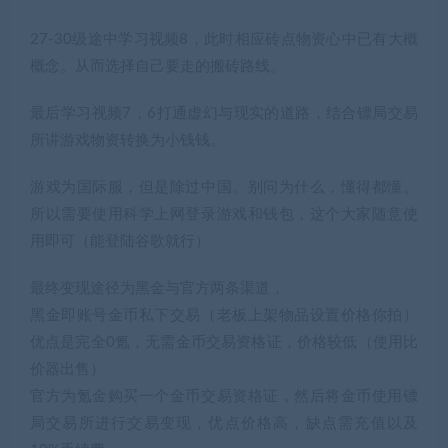
27-30级途中学习视频8，此时相应砖点物资心中已有大概
概念。从而选择自己要走的搬砖路线。
最后学习视频7，6打通虚幻与现实的道路，结合镖局交易
所讲游戏物资转换为小钱钱。
游戏为国际服，但是除过中国。别问为什么，懂得都懂。
所以需要使用科学上网登录游戏和钱包，这个大家随意使
用即可（能登陆谷歌就行）
最终变现途径为黑金与官方两条渠道，
黑金即账号金币私下交易（老板上架物品设置价格你拍）
优点是完全0氪，无需金币交易资格证，价格较低（使用比
价器出售）
官方为氪金购买一个金币交易资格证，然后将金币使用镖
局交易所进行交易变现，优点价格高，缺点需充值以及