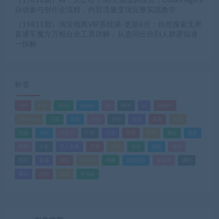
（19812期）AI一人公司｜30天实战训练营；Codex Agent
自动参与创作全流程，内容流量变现完整实战教学
（19811期）淘宝电商VIP系统课-更新8月；自然搜索无界
直通车魔方万相台全工具详解，从选词出价到人群逻辑逐
一拆解
标签
520
618
2025
Adobe
AI
PDF
ps
PS插件
Windows
下载
优化
剪辑
原创
变现
头条
实战
实操
小白
小红书
广告
引流
快手
抖音
搬运
摄影
教程
文案
无人直播
无脑
流量
游戏
滤镜
爆款
电商
直播
矩阵
短视频
网赚
蓝海项目
视频号
课程
赚钱
运营
闲鱼
零基础