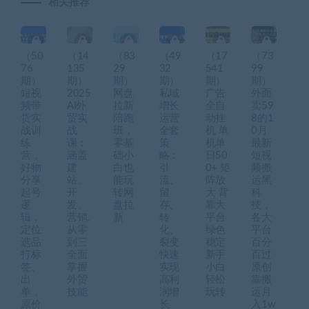
相关推荐
（50
（14
（83
（49
（17
（73
76
135
29
32
541
99
期）
期）
期）
期）
期）
期）
短视
2025
网盘
私域
广告
外面
频带
AI外
拉新
增长
全自
卖59
货实
贸实
陪跑
运营
动挂
8的1
战训
战
班，
全套
机 单
0月
练
课：
零基
策
机单
最新
营，
涵盖
础小
略：
日50
短视
好物
建
白也
引
0+ 矩
频搬
分享
站、
能玩
流、
阵放
运黑
起号
开
转网
留
大 背
科
逻
发、
盘拉
存、
靠大
技，
辑，
营销,
新
转
平台
各大
定位
从零
化、
绿色
平台
选品
到三
裂变
稳定
百分
打标
全面
快速
新手
百过
签、
掌握
实现
小白
原创
出
外贸
高利
轻松
靠搬
单，
技能
润增
玩转
运月
原价
长
入1w