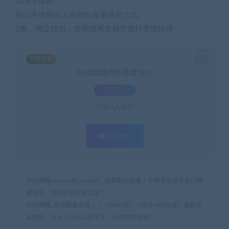
10%手续费
所以不使用以上两种出金渠道与方式
0氪，绑定钱包，使用镖局交易所进行变现转移
SVIP免费
当前隐藏内容需要支付
3.9积分
已有
0
人支付
支付查看
幸福网赚(www.nffp.online)，逆风翻盘必备！全网首发最新热门网
赚项目，轻松开启幸福之路！
幸福网赚_逆风翻盘必备！
»
（5000期）《传奇M国际服》搬砖收
益教程：日入几十到几百不等，玩法简单粗暴！