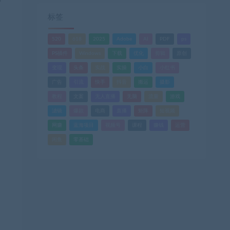
标签
520
618
2025
Adobe
AI
PDF
ps
PS插件
Windows
下载
优化
剪辑
原创
变现
头条
实战
实操
小白
小红书
广告
引流
快手
抖音
搬运
摄影
教程
文案
无人直播
无脑
流量
游戏
滤镜
爆款
电商
直播
矩阵
短视频
网赚
蓝海项目
视频号
课程
赚钱
运营
闲鱼
零基础