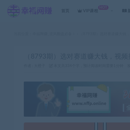
HOT
首页
VIP课程
当前位置：
幸福网赚_逆风翻盘必备！
（8793期）选对赛道赚大钱
>
（8793期）选对赛道赚大钱，视频
作者 :
大橙子
本文共334个字，预计阅读时间需要1分钟