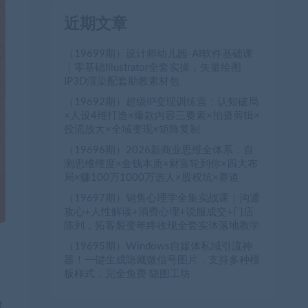
近期文章
（19699期）设计师幼儿园-AI软件基础课
｜零基础Illustrator全套实操，矢量绘图
IP3D渲染配套助教素材包
（19692期）超级IP变现训练营：认知破局
×人设4维打造×爆款内容三要素×拍摄剪辑×
投流放大×全域变现×矩阵复制
（19696期）2026新商业思维全体系：自
测思维维度×金钱本质×财富轮到你×四大布
局×赚100万1000万选人×股权坑×赛道
（19697期）销售心理学全集实战课｜沟通
攻心+人性解读+消费心理+说服成交+门店
陈列，拓客裂变年终收现全套实体落地教学
（19695期）Windows自媒体私域引流神
器！一键生成隐藏微信号图片，支持多种模
板样式，完全免费 隐图工坊
时