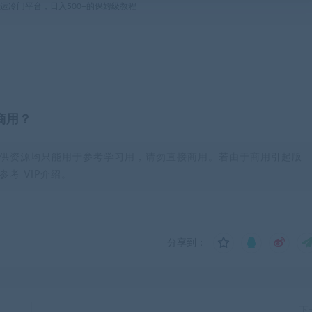
运冷门平台，日入500+的保姆级教程
商用？
供资源均只能用于参考学习用，请勿直接商用。若由于商用引起版
考 VIP介绍。
分享到：
下