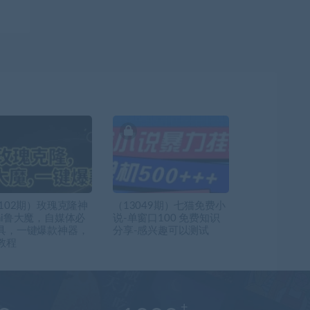
7102期）玫瑰克隆神
（13049期）七猫免费小
ai鲁大魔，自媒体必
说-单窗口100 免费知识
具，一键爆款神器，
分享-感兴趣可以测试
教程