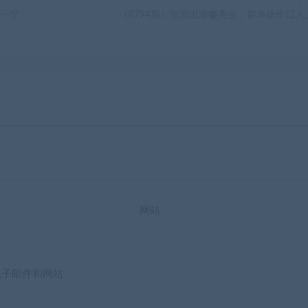
能一学
（8794期）短剧出海赚美金，简单操作日入
网站
电子邮件和网站