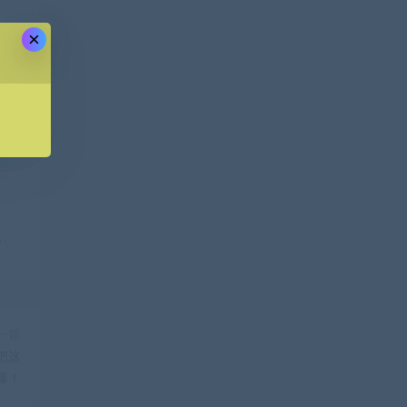
×
一篇
把这
爆！