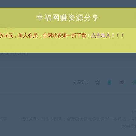
幸福网赚资源分享
商用？
点击加入！！！
需6.6元，加入会员，全网站资源一折下载
！
供资源均只能用于参考学习用，请勿直接商用。若由于商用引起版
考 VIP介绍。
分享到：
下
粉变
（5014期）写作内训营：百万级大佬教你如何写一本好书，再
本书卖