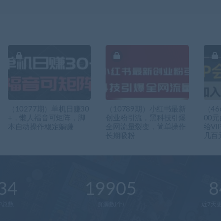
（10277期）单机日赚30
（10789期）小红书最新
（4
+，懒人福音可矩阵，脚
创业粉引流，黑科技引爆
00
本自动操作稳定躺赚
全网流量裂变，简单操作
给V
长期吸粉
几百
34
19905
8
户总数
资源数(个)
近7天更