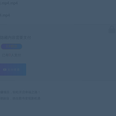
p4.mp4
.mp4
隐藏内容需要支付
3.9积分
已有
0
人支付
支付查看
热门网赚项目，轻松开启幸福之路！
靠谱副业，抓住图书变现新机遇