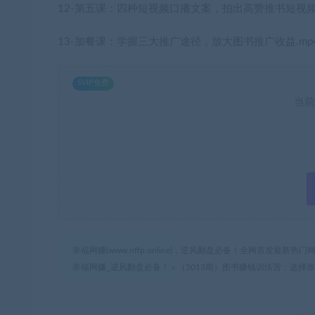
12-第五课：四种短视频口播文案，拍出高赞推书短视频.m
13-加餐课：学握三大推广途径，放大图书推广收益.mp4
SVIP免费
当前
幸福网赚(www.nffp.online)，逆风翻盘必备！全网首发最新
幸福网赚_逆风翻盘必备！
»
（5013期）图书赚钱训练营：选择