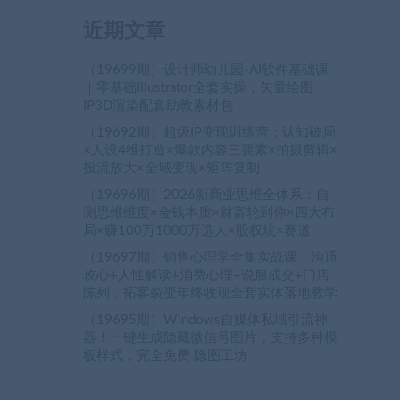
近期文章
（19699期）设计师幼儿园-AI软件基础课
｜零基础Illustrator全套实操，矢量绘图
IP3D渲染配套助教素材包
（19692期）超级IP变现训练营：认知破局
×人设4维打造×爆款内容三要素×拍摄剪辑×
投流放大×全域变现×矩阵复制
（19696期）2026新商业思维全体系：自
测思维维度×金钱本质×财富轮到你×四大布
局×赚100万1000万选人×股权坑×赛道
（19697期）销售心理学全集实战课｜沟通
攻心+人性解读+消费心理+说服成交+门店
陈列，拓客裂变年终收现全套实体落地教学
（19695期）Windows自媒体私域引流神
器！一键生成隐藏微信号图片，支持多种模
板样式，完全免费 隐图工坊