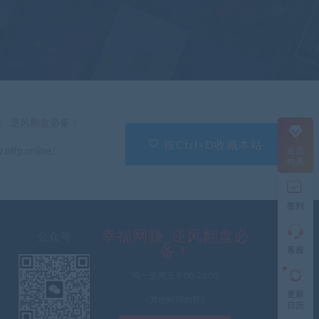
在
线
客
服
直
」 逆风翻盘必备！
接
说
按Ctrl+D收藏本站
会员
.nffp.online/
出
特惠
您
的
需
签到
求
切
记
幸福网赚_逆风翻盘必
公众号
带
备！
客服
上
资
周一至周五 9:00-23:00
源
更新
连
（其他时间勿扰）
日历
接