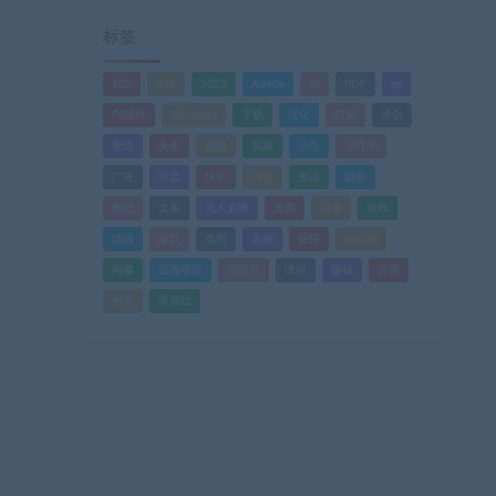
标签
520
618
2025
Adobe
AI
PDF
ps
PS插件
Windows
下载
优化
剪辑
原创
变现
头条
实战
实操
小白
小红书
广告
引流
快手
抖音
搬运
摄影
教程
文案
无人直播
无脑
流量
游戏
滤镜
爆款
电商
直播
矩阵
短视频
网赚
蓝海项目
视频号
课程
赚钱
运营
闲鱼
零基础