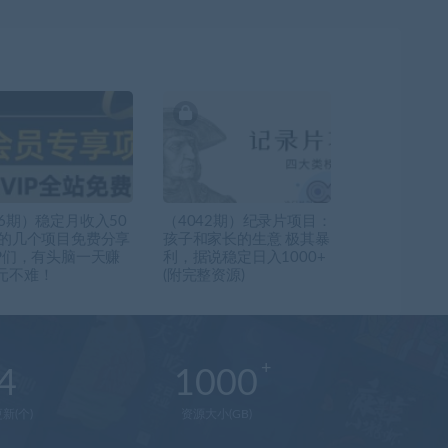
66期）稳定月收入50
（4042期）纪录片项目：
元的几个项目免费分享
孩子和家长的生意 极其暴
IP们，有头脑一天赚
利，据说稳定日入1000+
元不难！
(附完整资源)
4
1000
新(个)
资源大小(GB)