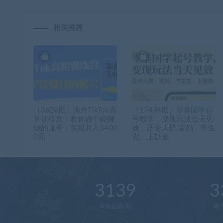
相关推荐
（3628期）海外TikTok高
（17434期）零基国学起
阶训练营：教你做个能赚
号教学，变现玩法当天见
钱的账号，实操月入3400
效，适合人群:宝妈、学生
0元！
党、上班族
3139
3
本站运营(天)
用