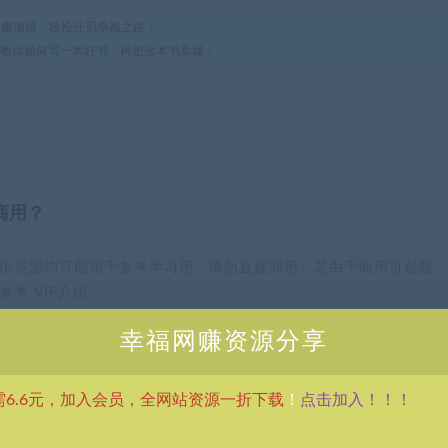
热门网赚项目，轻松开启幸福之路！
佬教你如何写一本好书，再把这本书卖爆！
商用？
供资源均只能用于参考学习用，请勿直接商用。若由于商用引起版
考 VIP介绍。
幸福网赚资源分享
分享到：
点击加入！！！
需6.6元，加入会员，全网站资源一折下载
！