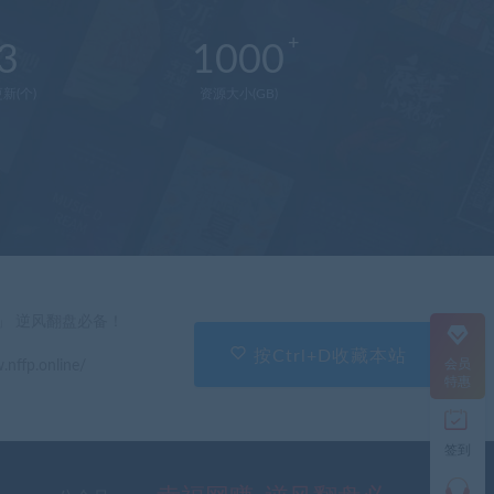
3
1000
新(个)
资源大小(GB)
在
线
客
服
直
」 逆风翻盘必备！
接
说
按Ctrl+D收藏本站
会员
.nffp.online/
出
特惠
您
的
需
签到
求
切
记