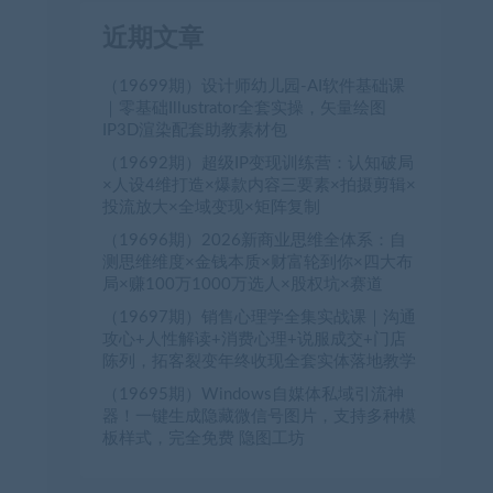
近期文章
（19699期）设计师幼儿园-AI软件基础课
｜零基础Illustrator全套实操，矢量绘图
IP3D渲染配套助教素材包
（19692期）超级IP变现训练营：认知破局
×人设4维打造×爆款内容三要素×拍摄剪辑×
投流放大×全域变现×矩阵复制
（19696期）2026新商业思维全体系：自
测思维维度×金钱本质×财富轮到你×四大布
局×赚100万1000万选人×股权坑×赛道
（19697期）销售心理学全集实战课｜沟通
攻心+人性解读+消费心理+说服成交+门店
陈列，拓客裂变年终收现全套实体落地教学
（19695期）Windows自媒体私域引流神
器！一键生成隐藏微信号图片，支持多种模
板样式，完全免费 隐图工坊