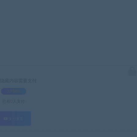
隐藏内容需要支付
3.9积分
已有
0
人支付
支付查看