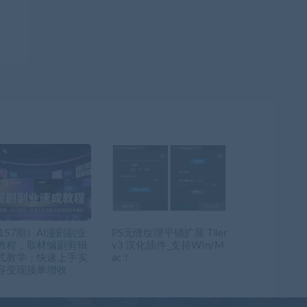
157期）AI漫剧副业
PS无缝纹理平铺扩展 Tiler
教程，取材编剧剪辑
v3 汉化插件_支持Win/M
式教学；快速上手实
ac！
容变现接单增收