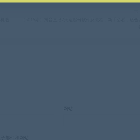
下
新机遇
（5015期）抖音直播7天速起号软件及教程，新手必看，适合
网站
电子邮件和网站