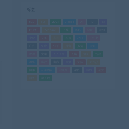
标签
520
618
2025
Adobe
AI
PDF
ps
PS插件
Windows
下载
优化
剪辑
原创
变现
头条
实战
实操
小白
小红书
广告
引流
快手
抖音
搬运
摄影
教程
文案
无人直播
无脑
流量
游戏
滤镜
爆款
电商
直播
矩阵
短视频
网赚
蓝海项目
视频号
课程
赚钱
运营
闲鱼
零基础