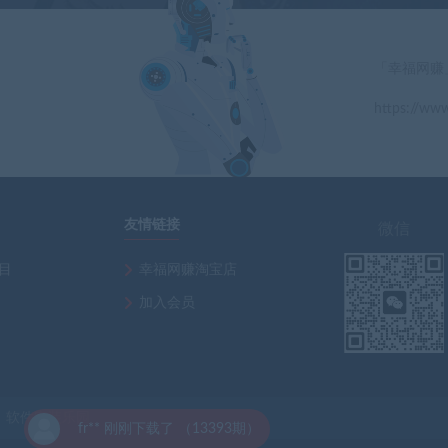
「幸福网赚
https://www
」
友情链接
微信
项目
幸福网赚淘宝店
加入会员
软件安装乐园
393期）