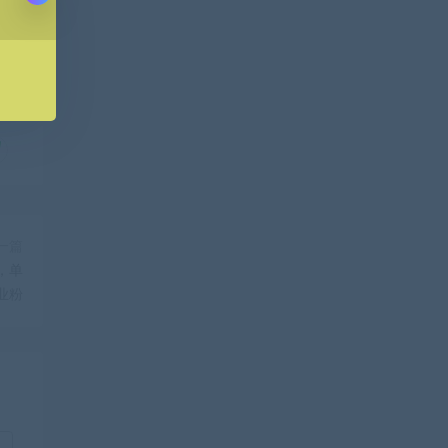
一篇
，单
业粉