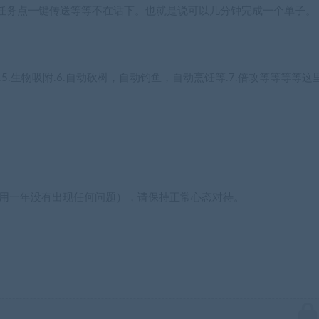
任务点一键传送等等不在话下。也就是说可以几分钟完成一个单子。
吸附.5.生物吸附.6.自动砍树，自动钓鱼，自动烹饪等.7.倍攻等等等等这
使用一年没有出现任何问题），请保持正常心态对待。