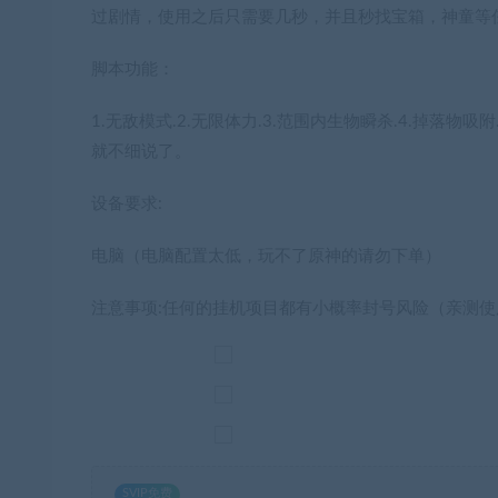
过剧情，使用之后只需要几秒，并且秒找宝箱，神童等
脚本功能：
1.无敌模式.2.无限体力.3.范围内生物瞬杀.4.掉落物
就不细说了。
设备要求:
电脑（电脑配置太低，玩不了原神的请勿下单）
注意事项:任何的挂机项目都有小概率封号风险（亲测
SVIP免费