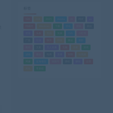
标签
520
618
2025
Adobe
AI
PDF
ps
PS插件
Windows
下载
优化
剪辑
原创
里
变现
头条
实战
实操
小白
小红书
广告
引流
快手
抖音
搬运
摄影
教程
文案
无人直播
无脑
流量
游戏
滤镜
爆款
电商
直播
矩阵
短视频
网赚
蓝海项目
视频号
课程
赚钱
运营
闲鱼
零基础