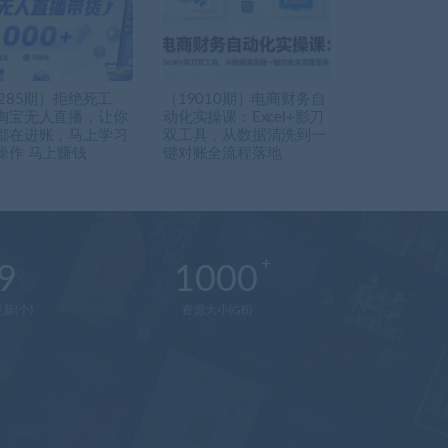
9285期）拒绝死工
（19010期）电商财务自
淘宝无人直播，让你
动化实操课：Excel+影刀
都在进账，马上学习
双工具，从数据清洗到一
操作 马上赚钱
键对账全流程落地
9
1000
新(个)
资源大小(GB)
在
线
客
服