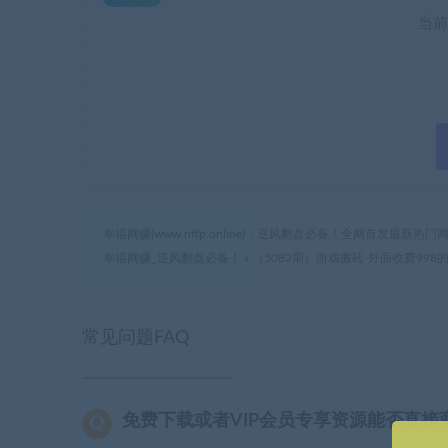
当前
幸福网赚(www.nffp.online)，逆风翻盘必备！全网首发最新
幸福网赚_逆风翻盘必备！
»
（5082期）游戏搬砖-外面收费998
常见问题FAQ
免费下载或者VIP会员专享资源能否直接