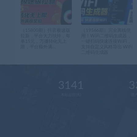
（15800期）抖音极速版
（19566期）完全离线使
拉新，平台大力扶持，每
用！WiFi二维码生成器，
单15元，万播转化无上
一键扫码快速连接WiFi，
限，平台额外满…
支持自定义风格导出 WiFi
二维码生成器
3141
3
本站运营(天)
用