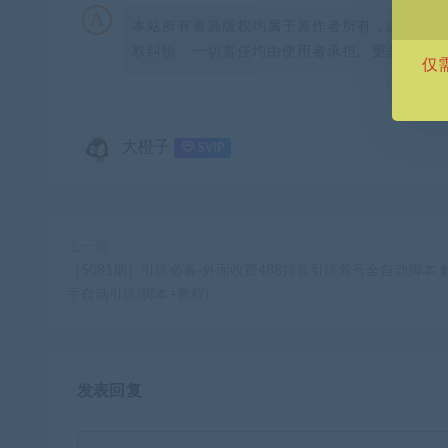
本站所有资源版权均属于原作者所有，这里所提
权纠纷，一切责任均由使用者承担。更多说明请参
仅
大橙子
SVIP
上一篇
（5081期）引流必备-外面收费488抖音引流养号全自动脚本 
手自动引流(脚本+教程)
发表回复