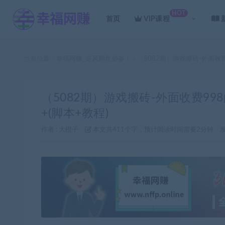
HOT
首页
VIP课程
当前位置：
幸福网赚_逆风翻盘必备！
（5082期）游戏搬砖-外面收
>
（5082期）游戏搬砖-外面收费99
+(脚本+教程)
作者 :
大橙子
本文共411个字，预计阅读时间需要2分钟