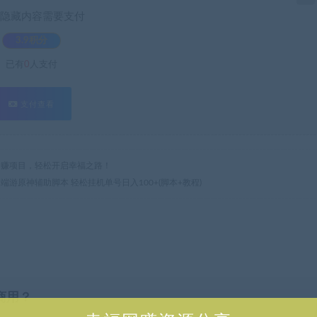
隐藏内容需要支付
3.9积分
已有
0
人支付
支付查看
热门网赚项目，轻松开启幸福之路！
的端游原神辅助脚本 轻松挂机单号日入100+(脚本+教程)
商用？