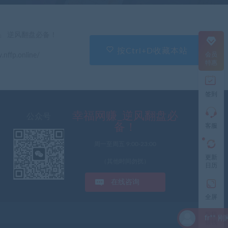
直
」 逆风翻盘必备！
接
说
按Ctrl+D收藏本站
会员
.nffp.online/
出
特惠
您
的
需
签到
求
切
记
幸福网赚_逆风翻盘必
公众号
带
备！
客服
上
资
周一至周五 9:00-23:00
源
更新
连
（其他时间勿扰）
日历
接
与
在线咨询
问
题
全屏
投稿
fr** 刚刚下载了 （11749
工
赚钱