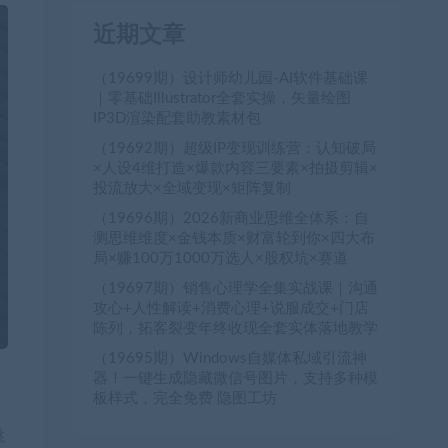
近期文章
（19699期）设计师幼儿园-AI软件基础课
｜零基础Illustrator全套实操，矢量绘图
IP3D渲染配套助教素材包
（19692期）超级IP变现训练营：认知破局
×人设4维打造×爆款内容三要素×拍摄剪辑×
投流放大×全域变现×矩阵复制
（19696期）2026新商业思维全体系：自
测思维维度×金钱本质×财富轮到你×四大布
局×赚100万1000万选人×股权坑×赛道
（19697期）销售心理学全集实战课｜沟通
攻心+人性解读+消费心理+说服成交+门店
陈列，拓客裂变年终收现全套实体落地教学
（19695期）Windows自媒体私域引流神
器！一键生成隐藏微信号图片，支持多种模
板样式，完全免费 隐图工坊
跳