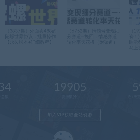
（3837期）外面卖488的
（6752期）情感号变现细
（1
陀螺世界协议，批量操作
分赛道—挽回，情感赛道
资！
【永久脚本+详细教程】
转化率天花板（附渠道）
睡觉
马上
34
19905
5
户总数
资源数(个)
近7天更
加入VIP获取全站资源