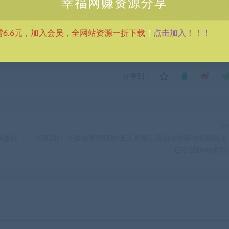
幸福网赚资源分享
供资源均只能用于参考学习用，请勿直接商用。若由于商用引起版
考 VIP介绍。
点击加入！！！
需6.6元，加入会员，全网站资源一折下载
！
分享到：
下
解放双
（5083期）外面收费3980的无人直播引流创业粉落地实操玩法
日引100+精准创