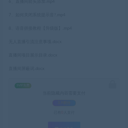
6、直播间箭头添加.mp4
7、如何关闭系统提示音?.mp4
8、语音拼接教程【升级版】.mp4
无人直播引流注意事项.docx
直播间项目展示目录.docx
直播间屏蔽词.docx
SVIP免费
当前隐藏内容需要支付
3.9积分
已有
0
人支付