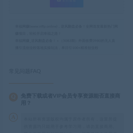
支付查看
幸福网赚(www.nffp.online)，逆风翻盘必备！全网首发最新热门网
赚项目，轻松开启幸福之路！
幸福网赚_逆风翻盘必备！
»
（5083期）外面收费3980的无人直
播引流创业粉落地实操玩法，单日引100+精准创业粉
常见问题FAQ
免费下载或者VIP会员专享资源能否直接商
用？
本站所有资源版权均属于原作者所有，这里所提
供资源均只能用于参考学习用，请勿直接商用。