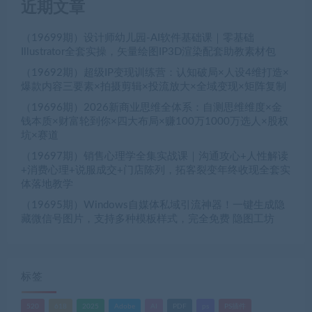
近期文章
（19699期）设计师幼儿园-AI软件基础课｜零基础
Illustrator全套实操，矢量绘图IP3D渲染配套助教素材包
（19692期）超级IP变现训练营：认知破局×人设4维打造×
爆款内容三要素×拍摄剪辑×投流放大×全域变现×矩阵复制
（19696期）2026新商业思维全体系：自测思维维度×金
钱本质×财富轮到你×四大布局×赚100万1000万选人×股权
坑×赛道
（19697期）销售心理学全集实战课｜沟通攻心+人性解读
+消费心理+说服成交+门店陈列，拓客裂变年终收现全套实
体落地教学
（19695期）Windows自媒体私域引流神器！一键生成隐
藏微信号图片，支持多种模板样式，完全免费 隐图工坊
标签
520
618
2025
Adobe
AI
PDF
ps
PS插件