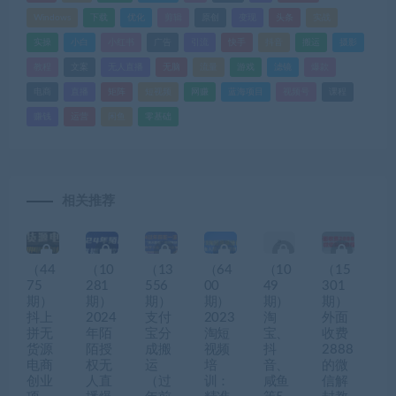
Windows
下载
优化
剪辑
原创
变现
头条
实战
实操
小白
小红书
广告
引流
快手
抖音
搬运
摄影
教程
文案
无人直播
无脑
流量
游戏
滤镜
爆款
电商
直播
矩阵
短视频
网赚
蓝海项目
视频号
课程
赚钱
运营
闲鱼
零基础
相关推荐
（44
（10
（13
（64
（10
（15
75
281
556
00
49
301
期）
期）
期）
期）
期）
期）
抖上
2024
支付
2023
淘
外面
拼无
年陌
宝分
淘短
宝、
收费
货源
陌授
成搬
视频
抖
2888
电商
权无
运
培
音、
的微
创业
人直
（过
训：
咸鱼
信解