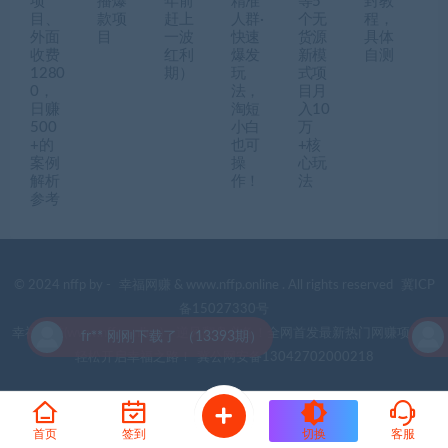
项
播爆
年前
精准
等5
封教
目、
款项
赶上
人群·
个无
程，
外面
目
一波
快速
货源
具体
收费
红利
爆发
新模
自测
1280
期）
玩
式项
0，
法，
目月
日赚
淘短
入10
500
小白
万
+的
也可
+核
案例
操
心玩
解析
作！
法
参考
© 2024 nffp by -
幸福网赚
& www.nffp.online . All rights reserved
冀ICP
备15027330号
幸福网赚(www.nffp.online)，逆风翻盘必备！全网首发最新热门网赚项目，
fr** 刚刚下载了 （13393期）
轻松开启幸福之路！
冀公网安备13042702000218
首页
签到
切换
客服