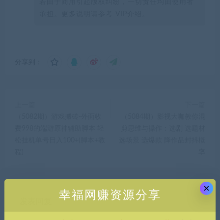
若由于商用引起版权纠纷，一切责任均由使用者
承担。更多说明请参考 VIP介绍。
分享到：
上一篇
下一篇
（5082期）游戏搬砖-外面收
（5084期）影视大咖教你混
费998的端游原神辅助脚本 轻
剪思维与操作：选剧 选题材
松挂机单号日入100+(脚本+教
选场景 选爆款 降作品封抖概
程)
率
×
幸福网赚资源分享
发表回复