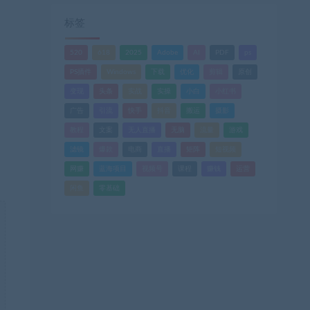
标签
520
618
2025
Adobe
AI
PDF
ps
PS插件
Windows
下载
优化
剪辑
原创
变现
头条
实战
实操
小白
小红书
广告
引流
快手
抖音
搬运
摄影
教程
文案
无人直播
无脑
流量
游戏
滤镜
爆款
电商
直播
矩阵
短视频
网赚
蓝海项目
视频号
课程
赚钱
运营
闲鱼
零基础