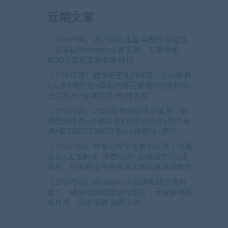
近期文章
（19699期）设计师幼儿园-AI软件基础课
｜零基础Illustrator全套实操，矢量绘图
IP3D渲染配套助教素材包
（19692期）超级IP变现训练营：认知破局
×人设4维打造×爆款内容三要素×拍摄剪辑×
投流放大×全域变现×矩阵复制
（19696期）2026新商业思维全体系：自
测思维维度×金钱本质×财富轮到你×四大布
局×赚100万1000万选人×股权坑×赛道
（19697期）销售心理学全集实战课｜沟通
攻心+人性解读+消费心理+说服成交+门店
陈列，拓客裂变年终收现全套实体落地教学
（19695期）Windows自媒体私域引流神
器！一键生成隐藏微信号图片，支持多种模
板样式，完全免费 隐图工坊