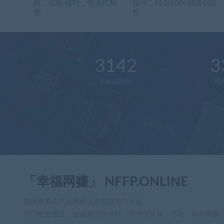
辑，投放·技巧，快速打标
操作，日引100+精准创业
签
粉
3142
3
本站运营(天)
用
「幸福网赚」 NFFP.ONLINE
国内极具人气的网赚项目交流学习平台
热门给力项目，短视频运营教程，找资源素材，尽在「幸福网赚