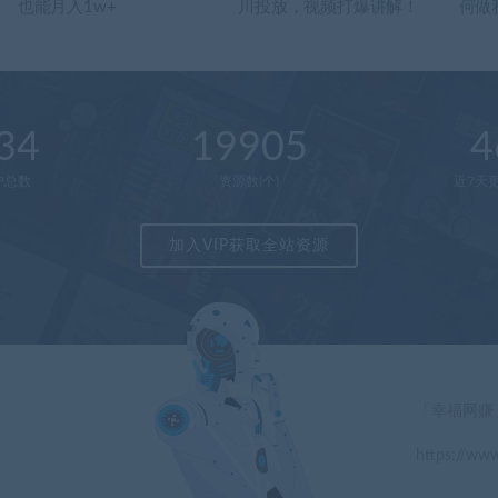
也能月入1w+
川投放，视频打爆讲解！
何做
34
19905
4
户总数
资源数(个)
近7天更
加入VIP获取全站资源
「幸福网赚
https://www
」