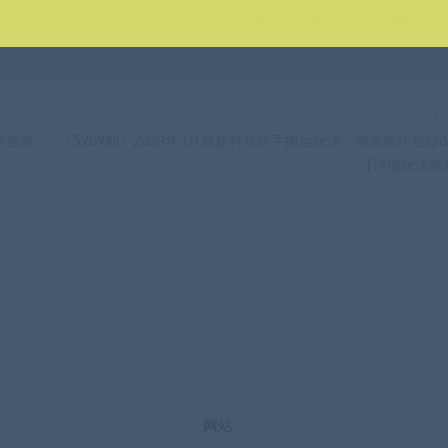
分享到：
下
经营所
（5209期）2023年3月最新抖音快手搬运玩法，简单操作包过do
【详细玩法教
网站