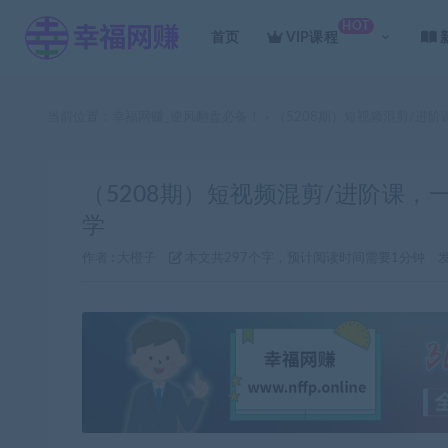
HOT
首页
VIP课程
当前位置：
幸福网赚_逆风翻盘必备！
（5208期）短视频混剪/进阶
>
（5208期）短视频混剪/进阶课，
学
作者 :
大橙子
本文共297个字，预计阅读时间需要1分钟