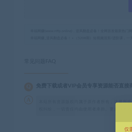
幸福网赚(www.nffp.online)，逆风翻盘必备！全网首发最新
幸福网赚_逆风翻盘必备！
»
（5208期）短视频混剪/进阶课，一
常见问题FAQ
免费下载或者VIP会员专享资源能否直接
本站所有资源版权均属于原作者所有，这里所提
权纠纷，一切责任均由使用者承担。更多说明请参
仅