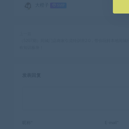
大橙子
SVIP
上一篇
（5207期）同城门店商家引流特训营2.0，带你玩转本地同城
有知识板块！
发表回复
昵称*
E-mail*