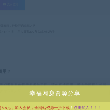
支付查看
热门网赚项目，轻松开启幸福之路！
天7-8个小时，单人日剪200条实战攻略教学
商用？
供资源均只能用于参考学习用，请勿直接商用。若由于商用引起版
考 VIP介绍。
幸福网赚资源分享
点击加入！！！
需6.6元，加入会员，全网站资源一折下载
！