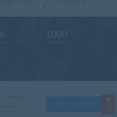
私域电商（12节课）
一言，一天就可以创造奇
迹
6
1000
新(个)
资源大小(GB)
在
线
客
服
直
」 逆风翻盘必备！
接
说
按Ctrl+D收藏本站
会员
.nffp.online/
出
特惠
您