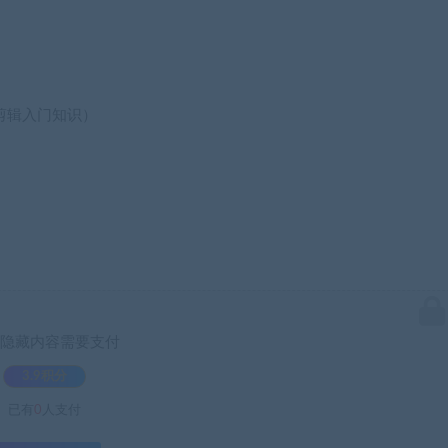
）
剪辑入门知识）
隐藏内容需要支付
3.9积分
已有
0
人支付