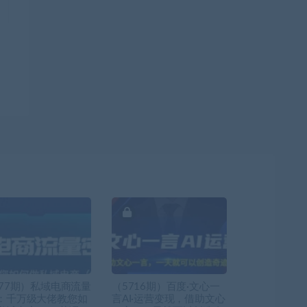
977期）私域电商流量
（5716期）百度·文心一
：千万级大佬教您如
言AI·运营变现，借助文心