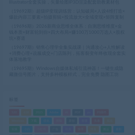
Illustrator全套实操，矢量绘图IP3D渲染配套助教素材包
（19692期）超级IP变现训练营：认知破局×人设4维打造×
爆款内容三要素×拍摄剪辑×投流放大×全域变现×矩阵复制
（19696期）2026新商业思维全体系：自测思维维度×金
钱本质×财富轮到你×四大布局×赚100万1000万选人×股权
坑×赛道
（19697期）销售心理学全集实战课｜沟通攻心+人性解读
+消费心理+说服成交+门店陈列，拓客裂变年终收现全套实
体落地教学
（19695期）Windows自媒体私域引流神器！一键生成隐
藏微信号图片，支持多种模板样式，完全免费 隐图工坊
标签
520
618
2025
Adobe
AI
PDF
ps
PS插件
Windows
下载
优化
剪辑
原创
变现
头条
实战
实操
小白
小红书
广告
引流
快手
抖音
搬运
摄影