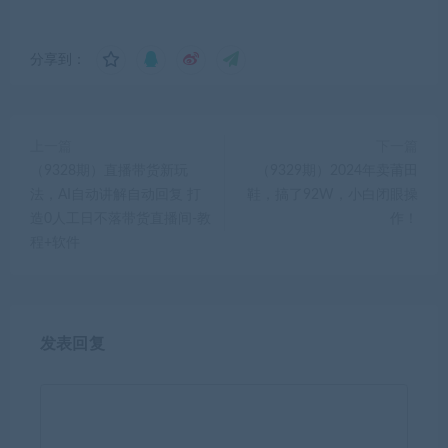
分享到：
上一篇
下一篇
（9328期）直播带货新玩
（9329期）2024年卖莆田
法，AI自动讲解自动回复 打
鞋，搞了92W，小白闭眼操
造0人工日不落带货直播间-教
作！
程+软件
发表回复