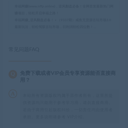
幸福网赚(www.nffp.online)，逆风翻盘必备！全网首发最新热门网
赚项目，轻松开启幸福之路！
幸福网赚_逆风翻盘必备！
»
（9337期）咸鱼无货源古玩市场3.0
最新玩法，轻松驾驭古玩市场，日利润轻松四位数！…
常见问题FAQ
免费下载或者VIP会员专享资源能否直接商
用？
本站所有资源版权均属于原作者所有，这里所提
供资源均只能用于参考学习用，请勿直接商用。
若由于商用引起版权纠纷，一切责任均由使用者
承担。更多说明请参考 VIP介绍。