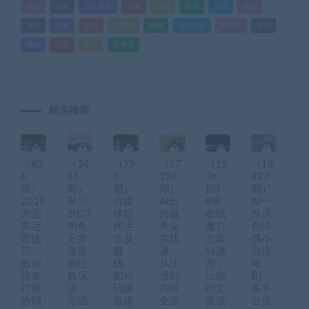
教程
文案
无人直播
无脑
流量
游戏
滤镜
爆款
电商
直播
矩阵
短视频
网赚
蓝海项目
视频号
课程
赚钱
运营
闲鱼
零基础
相关推荐
（82
（54
（79
（17
（15
（14
6
85
1
298
36
427
期）
期）
期）
期）
期）
期）
2017
聚川
自媒
AI出
8堂
AI一
淘宝
2023
体如
海赚
收钱
件原
客运
闲鱼
何运
美金
魔力
创情
营技
无货
营及
实战
文案
感小
巧，
源最
赚
课，
特训
说连
教你
新经
钱：
从注
营：
续
快速
典玩
如何
册到
让你
剧，
打造
法：
玩赚
内容
的文
多平
热销
基础
自媒
全流
案成
台批