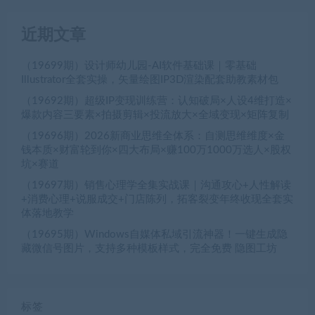
近期文章
（19699期）设计师幼儿园-AI软件基础课｜零基础
Illustrator全套实操，矢量绘图IP3D渲染配套助教素材包
（19692期）超级IP变现训练营：认知破局×人设4维打造×
爆款内容三要素×拍摄剪辑×投流放大×全域变现×矩阵复制
（19696期）2026新商业思维全体系：自测思维维度×金
钱本质×财富轮到你×四大布局×赚100万1000万选人×股权
坑×赛道
（19697期）销售心理学全集实战课｜沟通攻心+人性解读
+消费心理+说服成交+门店陈列，拓客裂变年终收现全套实
体落地教学
（19695期）Windows自媒体私域引流神器！一键生成隐
藏微信号图片，支持多种模板样式，完全免费 隐图工坊
标签