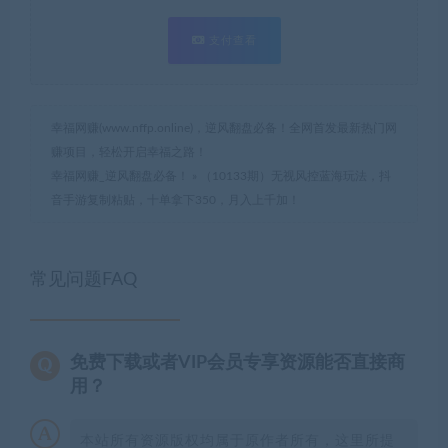
支付查看
幸福网赚(www.nffp.online)，逆风翻盘必备！全网首发最新热门网
赚项目，轻松开启幸福之路！
幸福网赚_逆风翻盘必备！
»
（10133期）无视风控蓝海玩法，抖
音手游复制粘贴，十单拿下350，月入上千加！
常见问题FAQ
免费下载或者VIP会员专享资源能否直接商
用？
本站所有资源版权均属于原作者所有，这里所提