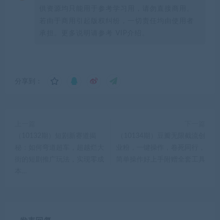
供资源均只能用于参考学习用，请勿直接商用。
若由于商用引起版权纠纷，一切责任均由使用者
承担。更多说明请参考 VIP介绍。
分享到：
上一篇
下一篇
（10132期）短剧新赛道揭
（10134期）豆瓣无限截流创
秘：如何弯道超车，超越烂大
业粉，一键操作，卷死同行，
街的短剧推广玩法，实现零成
简单操作好上手附赠全套工具
本…