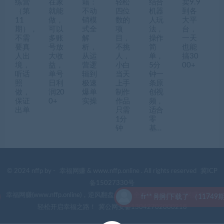
练营
在家
籍：
轻松
结合
卖9.9
（第
就能
不动
四位
机器
到各
11
做，
销模
数的
人玩
大平
期），
可以
式全
项
法，
台，
不需
多账
解
目，
操作
一天
要真
号放
析，
不挑
简
也能
人出
大收
从运
人，
单，
搞30
境，
益，
营逻
小白
5分
00+
听话
单号
辑到
当天
钟一
照
日利
极速
上手
条原
做，
润20
爆单
制作
创视
保证
0+
实操
作品
频，
出单
只需
适合
1分
零
钟
基…
© 2024 nffp by -
幸福网赚
& www.nffp.online . All rights reserved
冀ICP
备15027330号
幸福网赚(www.nffp.online)，逆风翻盘必备！全网首发最新热门网赚项目，
fr** 刚刚下载了 （11749期）
轻松开启幸福之路！
冀公网安备13042702000218