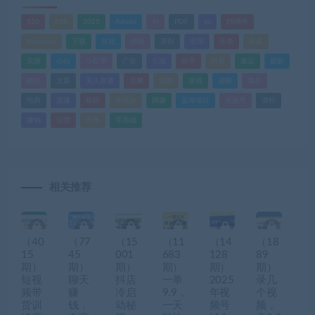
520
618
2025
Adobe
AI
PDF
ps
PS插件
Windows
下载
优化
剪辑
原创
变现
头条
实战
实操
小白
小红书
广告
引流
快手
抖音
搬运
摄影
教程
文案
无人直播
无脑
流量
游戏
滤镜
爆款
电商
直播
矩阵
短视频
网赚
蓝海项目
视频号
课程
赚钱
运营
闲鱼
零基础
相关推荐
（40
（77
（15
（11
（14
（18
15
45
001
683
128
89
期）
期）
期）
期）
期）
期）
短视
聊天
抖店
一单
2025
录几
频带
赚
冷启
9.9，
年视
个视
货训
钱，
动秘
一天
频号
频，