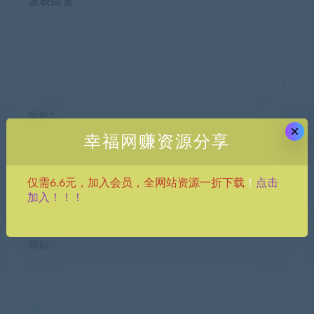
发表回复
昵称*
×
幸福网赚资源分享
E-mail*
点击
仅需6.6元，加入会员，全网站资源一折下载
！
加入！！！
网站