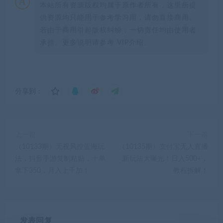
本站所有资源版权均属于原作者所有，这里所提
供资源均只能用于参考学习用，请勿直接商用。
若由于商用引起版权纠纷，一切责任均由使用者
承担。更多说明请参考 VIP介绍。
分享到：
上一篇
下一篇
（10133期）无视风控蓝海玩
（10135期）支付宝无人直播
法，抖音手游复制粘贴，十单
新玩法大曝光！日入500+，
拿下350，月入上千加！
教程拆解！
发表回复