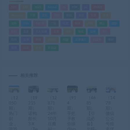
520
618
2025
Adobe
AI
PDF
ps
PS插件
Windows
下载
优化
剪辑
原创
变现
头条
实战
实操
小白
小红书
广告
引流
快手
抖音
搬运
摄影
教程
文案
无人直播
无脑
流量
游戏
滤镜
爆款
电商
直播
矩阵
短视频
网赚
蓝海项目
视频号
课程
赚钱
运营
闲鱼
零基础
相关推荐
（12
（19
（12
（91
（46
（14
050
215
871
4
85
78
期）
期）
期）
期）
期）
期）
热门
诺鸭
24年
手把
【引
微信
副
船长
10月
手教
流必
公众
业，
3·X
豆瓣
你操
备】
号排
游戏
（Tw
AI一
作yo
光猫-
名优