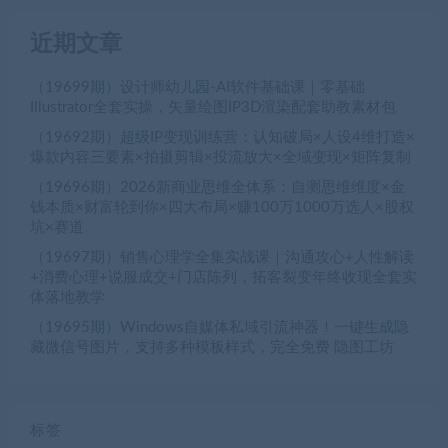
近期文章
（19699期）设计师幼儿园-AI软件基础课｜零基础
Illustrator全套实操，矢量绘图IP3D渲染配套助教素材包
（19692期）超级IP变现训练营：认知破局×人设4维打造×
爆款内容三要素×拍摄剪辑×投流放大×全域变现×矩阵复制
（19696期）2026新商业思维全体系：自测思维维度×金
钱本质×财富轮到你×四大布局×赚100万1000万选人×股权
坑×赛道
（19697期）销售心理学全集实战课｜沟通攻心+人性解读
+消费心理+说服成交+门店陈列，拓客裂变年终收现全套实
体落地教学
（19695期）Windows自媒体私域引流神器！一键生成隐
藏微信号图片，支持多种模板样式，完全免费 隐图工坊
标签