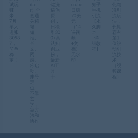
试玩
itte
键洗
utube
知乎
化精
赚
r）全
稿伪
日赚
手机
准引
米，
套通
原
70美
引流
流玩
7月
关秘
创，
元
【永
法，
单人
籍，
日稳
（14
久脚
长期
进账
短
引30
课视
本
霸占
3098
推、
0+高
频
+详
第1
7，
长
认知
+文
细教
位被
简单
文、
创业
档）
程】
动引
稳
网
粉，
无水
流技
定！
感、
最新
印
术
冷启
AI工
（视
动、
具
频课
账号
十…
程）
定
位，
不靠
玄
学，
靠方
法和
协作