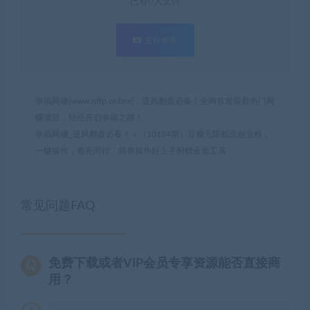
已有
0
人支付
支付查看
幸福网赚(www.nffp.online)，逆风翻盘必备！全网首发最新热门网
赚项目，轻松开启幸福之路！
幸福网赚_逆风翻盘必备！
»
（10134期）豆瓣无限截流创业粉，
一键操作，卷死同行，简单操作好上手附赠全套工具
常见问题FAQ
免费下载或者VIP会员专享资源能否直接商
用？