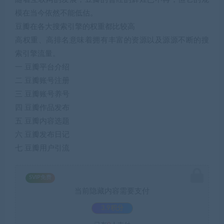
模在当今依然不能低估。
豆瓣在各大搜索引擎的权重都比较高
高权重、高排名意味着拥有丰富的资源以及源源不断的搜
索引擎流量。
一 豆瓣平台介绍
二 豆瓣账号注册
三 豆瓣账号养号
四 豆瓣作品发布
五 豆瓣内容选题
六 豆瓣发布日记
七 豆瓣用户引流
SVIP免费
当前隐藏内容需要支付
3.9积分