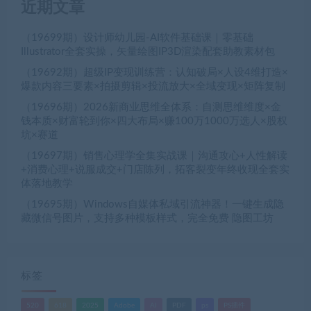
近期文章
（19699期）设计师幼儿园-AI软件基础课｜零基础
Illustrator全套实操，矢量绘图IP3D渲染配套助教素材包
（19692期）超级IP变现训练营：认知破局×人设4维打造×
爆款内容三要素×拍摄剪辑×投流放大×全域变现×矩阵复制
（19696期）2026新商业思维全体系：自测思维维度×金
钱本质×财富轮到你×四大布局×赚100万1000万选人×股权
坑×赛道
（19697期）销售心理学全集实战课｜沟通攻心+人性解读
+消费心理+说服成交+门店陈列，拓客裂变年终收现全套实
体落地教学
（19695期）Windows自媒体私域引流神器！一键生成隐
藏微信号图片，支持多种模板样式，完全免费 隐图工坊
标签
520
618
2025
Adobe
AI
PDF
ps
PS插件