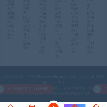
磁力
搭建
抖音/
运营
课：
CPA
聚星
稳定
视频
指
0基
插
代开
变现
号多
南：
础轻
件，
通捡
系
平台
趋势
松学
如何
钱模
统，
全自
解析
会流
利用
式，
实现
动化
+浏
量运
插件
轻松
低成
引流
量渠
营规
操作-
月入
本创
拓客
道
划，
日赚
五六
业，
脚本
+千
快速
200
千
月入
【脚
川投
提升
元
五位
本
放
店铺
（视
数+
+教
+私
流
频教
程】
域商
量！
程）
城
© 2024 nffp by -
幸福网赚
& www.nffp.online . All rights reserved
冀ICP
备15027330号
幸福网赚(www.nffp.online)，逆风翻盘必备！全网首发最新热门网赚项目，
fr** 刚刚下载了 （13393期）
fr
轻松开启幸福之路！
冀公网安备13042702000218