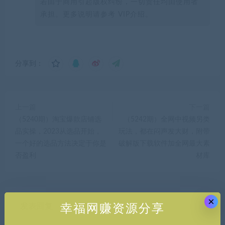
若由于商用引起版权纠纷，一切责任均由使用者
承担。更多说明请参考 VIP介绍。
分享到：
上一篇
下一篇
（5240期）淘宝爆款店铺选
（5242期）全网中视频另类
品实操，2023从选品开始，
玩法，都在闷声发大财，附带
一个好的选品方法决定于你是
破解版下载软件加全网最大素
否盈利
材库
×
发表回复
幸福网赚资源分享