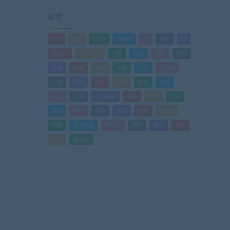
标签
520
618
2025
Adobe
AI
PDF
ps
PS插件
Windows
下载
优化
剪辑
原创
变现
头条
实战
实操
小白
小红书
广告
引流
快手
抖音
搬运
摄影
教程
文案
无人直播
无脑
流量
游戏
滤镜
爆款
电商
直播
矩阵
短视频
网赚
蓝海项目
视频号
课程
赚钱
运营
闲鱼
零基础