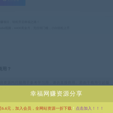
热门网赚项目，轻松开启幸福之路！
uTube视频，6400美金月，无任何门槛，小白轻松上手
商用？
供资源均只能用于参考学习用，请勿直接商用。若由于商用引起版
考 VIP介绍。
幸福网赚资源分享
点击加入！！！
需6.6元，加入会员，全网站资源一折下载
！