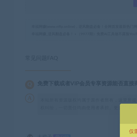
幸福网赚(www.nffp.online)，逆风翻盘必备！全网首发最新
幸福网赚_逆风翻盘必备！
»
（9977期）免费AI工具做不露脸Yo
常见问题FAQ
免费下载或者VIP会员专享资源能否直接
本站所有资源版权均属于原作者所有，这里所提
权纠纷，一切责任均由使用者承担。更多说明请参
仅
大橙子