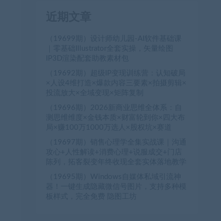
近期文章
（19699期）设计师幼儿园-AI软件基础课
｜零基础Illustrator全套实操，矢量绘图
IP3D渲染配套助教素材包
（19692期）超级IP变现训练营：认知破局
×人设4维打造×爆款内容三要素×拍摄剪辑×
投流放大×全域变现×矩阵复制
（19696期）2026新商业思维全体系：自
测思维维度×金钱本质×财富轮到你×四大布
局×赚100万1000万选人×股权坑×赛道
（19697期）销售心理学全集实战课｜沟通
攻心+人性解读+消费心理+说服成交+门店
陈列，拓客裂变年终收现全套实体落地教学
（19695期）Windows自媒体私域引流神
器！一键生成隐藏微信号图片，支持多种模
板样式，完全免费 隐图工坊