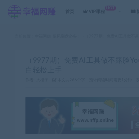
HOT
首页
VIP课程
当前位置：
幸福网赚_逆风翻盘必备！
（9977期）免费AI工具做不
>
（9977期）免费AI工具做不露脸Yo
白轻松上手
作者 :
大橙子
本文共266个字，预计阅读时间需要1分钟