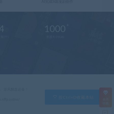
期
AI完成S级漫剧创作
4
1000
新(个)
资源大小(GB)
在
线
客
服
直
」 逆风翻盘必备！
接
说
按Ctrl+D收藏本站
会员
.nffp.online/
出
特惠
您
的