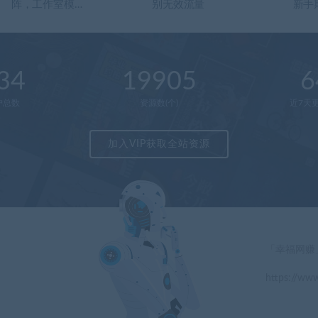
阵，工作室模…
别无效流量
新手
34
19905
6
户总数
资源数(个)
近7天更
加入VIP获取全站资源
「幸福网赚
https://www
」