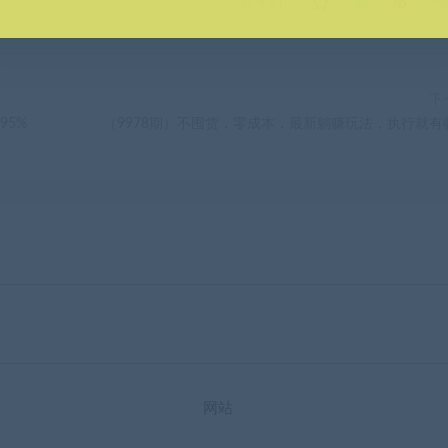
分享到：
下
95%
（9978期）不囤货，零成本，最新躺赚玩法，执行就有
网站