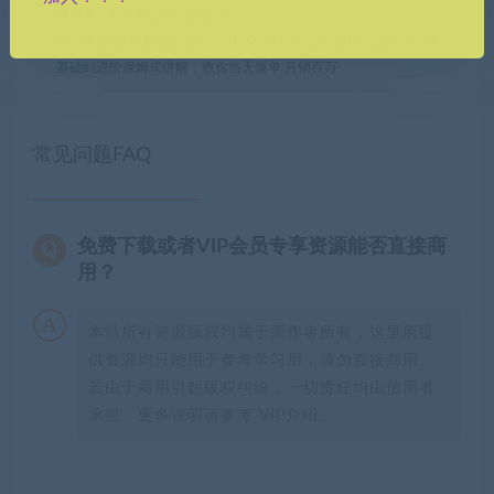
赚项目，轻松开启幸福之路！
幸福网赚_逆风翻盘必备！
»
（8922期）商品卡·爆店实战教学，0
基础到进阶保姆式讲解，教你当天爆单 月销百万
常见问题FAQ
免费下载或者VIP会员专享资源能否直接商
用？
本站所有资源版权均属于原作者所有，这里所提
供资源均只能用于参考学习用，请勿直接商用。
若由于商用引起版权纠纷，一切责任均由使用者
承担。更多说明请参考 VIP介绍。