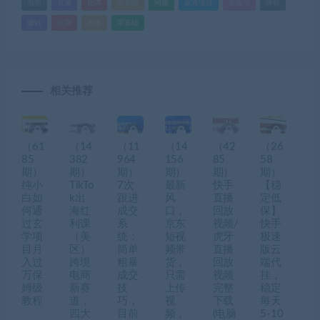
电商
直播
矩阵
短视频
网赚
蓝海项目
视频号
课程
赚钱
运营
闲鱼
零基础
相关推荐
（61
（14
（11
（14
（42
（26
85
382
964
156
85
58
期）
期）
期）
期）
期）
期）
纯小
TikTo
7次
最新
快手
【稳
白如
k出
跟进
风
直播
定低
何通
海红
成交
口，
回放
保】
过玄
利课
系
京东
视频/
快手
学项
（美
统：
短视
虎牙
极速
目月
区）
简单
频带
直播
版云
入过
跨境
粗暴
货，
回放
端代
万保
电商
成交
只需
视频
挂，
姆级
新赛
技
上传
完整
稳定
教程
道，
巧，
视
下载
每天
四大
目前
频，
(电脑
5-10