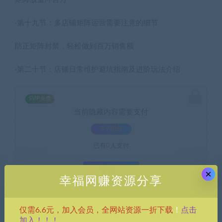
·第十九节：多店铺矩阵运营需要注意的细节
防正矩阵封禁，轻松做到百万销售额
·第二十节：店铺日常维护避坑指南及进阶玩法介绍
SVIP免费
当前隐藏内容需要支付
3.9积分
已有
0
人支付
×
支付查看
幸福网赚资源分享
点击
仅需6.6元，加入会员，全网站资源一折下载
！
幸福网赚(www.nffp.online)，逆风翻盘必备！全网首发最新热门网
加入！！！