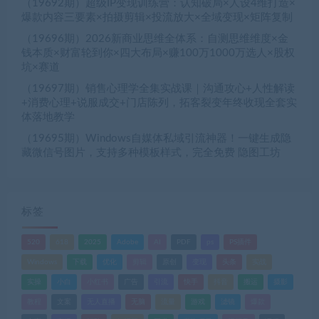
（19692期）超级IP变现训练营：认知破局×人设4维打造×
爆款内容三要素×拍摄剪辑×投流放大×全域变现×矩阵复制
（19696期）2026新商业思维全体系：自测思维维度×金
钱本质×财富轮到你×四大布局×赚100万1000万选人×股权
坑×赛道
（19697期）销售心理学全集实战课｜沟通攻心+人性解读
+消费心理+说服成交+门店陈列，拓客裂变年终收现全套实
体落地教学
（19695期）Windows自媒体私域引流神器！一键生成隐
藏微信号图片，支持多种模板样式，完全免费 隐图工坊
标签
520
618
2025
Adobe
AI
PDF
ps
PS插件
Windows
下载
优化
剪辑
原创
变现
头条
实战
实操
小白
小红书
广告
引流
快手
抖音
搬运
摄影
教程
文案
无人直播
无脑
流量
游戏
滤镜
爆款