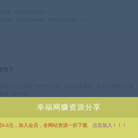
热门网赚项目，轻松开启幸福之路！
区截留玩法，日引流突破300+，颠覆以往垃圾玩法，比…
商用？
供资源均只能用于参考学习用，请勿直接商用。若由于商用引起版
考 VIP介绍。
幸福网赚资源分享
分享到：
点击加入！！！
需6.6元，加入会员，全网站资源一折下载
！