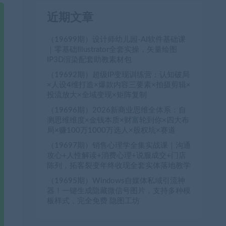
近期文章
（19699期）设计师幼儿园-AI软件基础课
｜零基础Illustrator全套实操，矢量绘图
IP3D渲染配套助教素材包
（19692期）超级IP变现训练营：认知破局
×人设4维打造×爆款内容三要素×拍摄剪辑×
投流放大×全域变现×矩阵复制
（19696期）2026新商业思维全体系：自
测思维维度×金钱本质×财富轮到你×四大布
局×赚100万1000万选人×股权坑×赛道
（19697期）销售心理学全集实战课｜沟通
攻心+人性解读+消费心理+说服成交+门店
陈列，拓客裂变年终收现全套实体落地教学
（19695期）Windows自媒体私域引流神
器！一键生成隐藏微信号图片，支持多种模
板样式，完全免费 隐图工坊