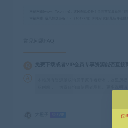
幸福网赚(www.nffp.online)，逆风翻盘必备！全网首发最新
幸福网赚_逆风翻盘必备！
»
（10179期）刚刚研究的最新评论
常见问题FAQ
免费下载或者VIP会员专享资源能否直接
本站所有资源版权均属于原作者所有，这里所提
权纠纷，一切责任均由使用者承担。更多说明请参
大橙子
SVIP
仅