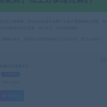
这玩意儿简单啊，评论区留言谁不会啊？牛逼个溜溜球啊之类的，我
永远找最简单的生意做，而门外汉，永远挑最难的。
，规模化放大，不然你以为那些年销几千万的公司，是怎么来的？一
隐藏内容需要支付
3.9积分
已有
0
人支付
支付查看