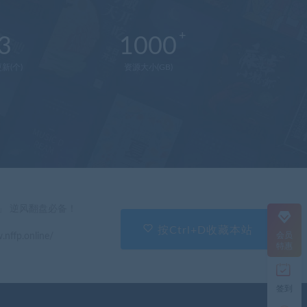
3
1000
新(个)
资源大小(GB)
在
线
客
服
直
」 逆风翻盘必备！
接
说
按Ctrl+D收藏本站
会员
.nffp.online/
出
特惠
您
的
需
签到
求
切