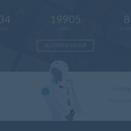
34
19905
8
户总数
资源数(个)
近7天更
加入VIP获取全站资源
「幸福网赚
https://www
」