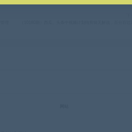
下
塑管理
（10180期）西瓜、头条中视频计划纯剪辑无解说，百分百过
网站