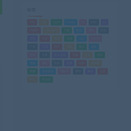
标签
520
618
2025
Adobe
AI
PDF
ps
PS插件
Windows
下载
优化
剪辑
原创
变现
头条
实战
实操
小白
小红书
广告
引流
快手
抖音
搬运
摄影
教程
文案
无人直播
无脑
流量
游戏
滤镜
爆款
电商
直播
矩阵
短视频
网赚
蓝海项目
视频号
课程
赚钱
运营
闲鱼
零基础