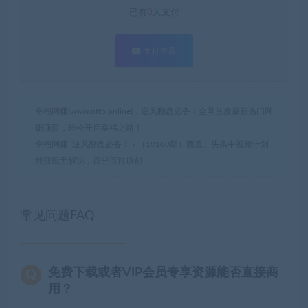
已有
0
人支付
支付查看
幸福网赚(www.nffp.online)，逆风翻盘必备！全网首发最新热门网
赚项目，轻松开启幸福之路！
幸福网赚_逆风翻盘必备！
»
（10180期）西瓜、头条中视频计划
纯剪辑无解说，百分百过原创
常见问题FAQ
免费下载或者VIP会员专享资源能否直接商
用？