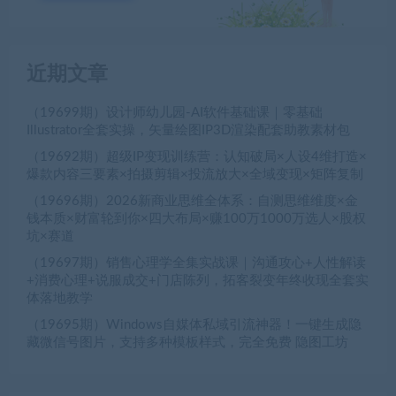
近期文章
（19699期）设计师幼儿园-AI软件基础课｜零基础
Illustrator全套实操，矢量绘图IP3D渲染配套助教素材包
（19692期）超级IP变现训练营：认知破局×人设4维打造×
爆款内容三要素×拍摄剪辑×投流放大×全域变现×矩阵复制
（19696期）2026新商业思维全体系：自测思维维度×金
钱本质×财富轮到你×四大布局×赚100万1000万选人×股权
坑×赛道
（19697期）销售心理学全集实战课｜沟通攻心+人性解读
+消费心理+说服成交+门店陈列，拓客裂变年终收现全套实
体落地教学
（19695期）Windows自媒体私域引流神器！一键生成隐
藏微信号图片，支持多种模板样式，完全免费 隐图工坊