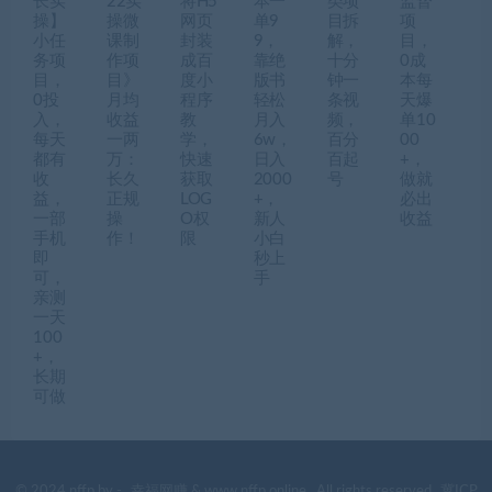
长实
22实
将H5
本一
类项
监督
操】
操微
网页
单9
目拆
项
小任
课制
封装
9，
解，
目，
务项
作项
成百
靠绝
十分
0成
目，
目》
度小
版书
钟一
本每
0投
月均
程序
轻松
条视
天爆
入，
收益
教
月入
频，
单10
每天
一两
学，
6w，
百分
00
都有
万：
快速
日入
百起
+，
收
长久
获取
2000
号
做就
益，
正规
LOG
+，
必出
一部
操
O权
新人
收益
手机
作！
限
小白
即
秒上
可，
手
亲测
一天
100
+，
长期
可做
© 2024 nffp by -
幸福网赚
& www.nffp.online . All rights reserved
冀ICP