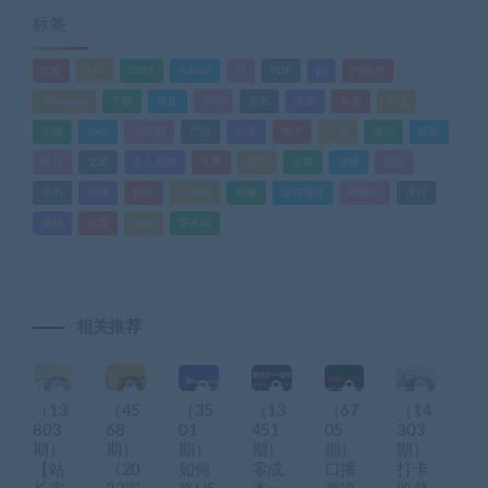
标签
520
618
2025
Adobe
AI
PDF
ps
PS插件
Windows
下载
优化
剪辑
原创
变现
头条
实战
实操
小白
小红书
广告
引流
快手
抖音
搬运
摄影
教程
文案
无人直播
无脑
流量
游戏
滤镜
爆款
电商
直播
矩阵
短视频
网赚
蓝海项目
视频号
课程
赚钱
运营
闲鱼
零基础
相关推荐
（13
（45
（35
（13
（67
（14
803
68
01
451
05
303
期）
期）
期）
期）
期）
期）
【站
《20
如何
零成
口播
打卡